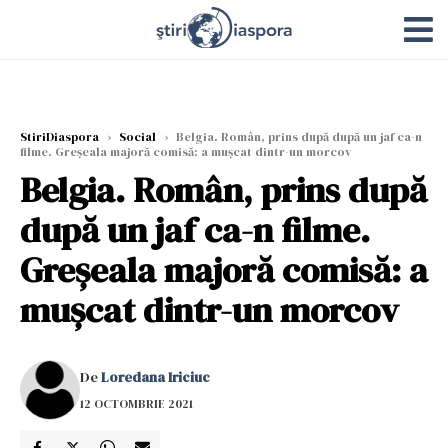
StiriDiaspora
›
Social
›
Belgia. Român, prins după după un jaf ca-n
filme. Greșeala majoră comisă: a mușcat dintr-un morcov
Belgia. Român, prins după
după un jaf ca-n filme.
Greșeala majoră comisă: a
mușcat dintr-un morcov
De
Loredana Iriciuc
12 OCTOMBRIE 2021