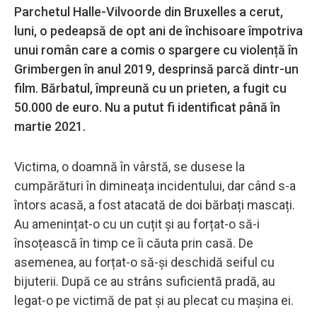
Parchetul Halle-Vilvoorde din Bruxelles a cerut,
luni, o pedeapsă de opt ani de închisoare împotriva
unui român care a comis o spargere cu violență în
Grimbergen în anul 2019, desprinsă parcă dintr-un
film. Bărbatul, împreună cu un prieten, a fugit cu
50.000 de euro. Nu a putut fi identificat până în
martie 2021.
Victima, o doamnă în vârstă, se dusese la
cumpărături în dimineața incidentului, dar când s-a
întors acasă, a fost atacată de doi bărbați mascați.
Au amenințat-o cu un cuțit și au forțat-o să-i
însoțească în timp ce îi căuta prin casă. De
asemenea, au forțat-o să-și deschidă seiful cu
bijuterii. După ce au strâns suficientă pradă, au
legat-o pe victimă de pat și au plecat cu mașina ei.