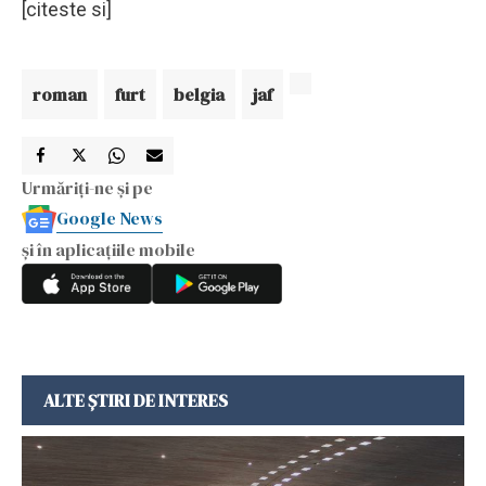
[citeste si]
roman
furt
belgia
jaf
Urmăriți-ne și pe
Google News
și în aplicațiile mobile
ALTE ȘTIRI DE INTERES