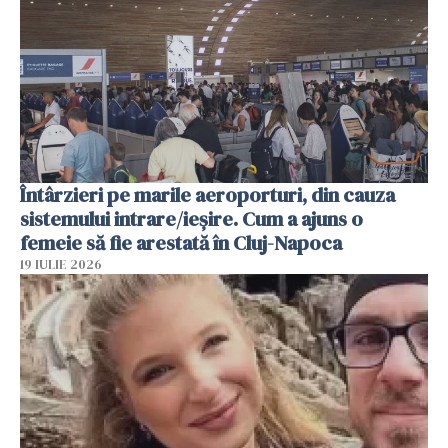
Întârzieri pe marile aeroporturi, din cauza
sistemului intrare/ieșire. Cum a ajuns o
femeie să fie arestată în Cluj-Napoca
19 IULIE 2026