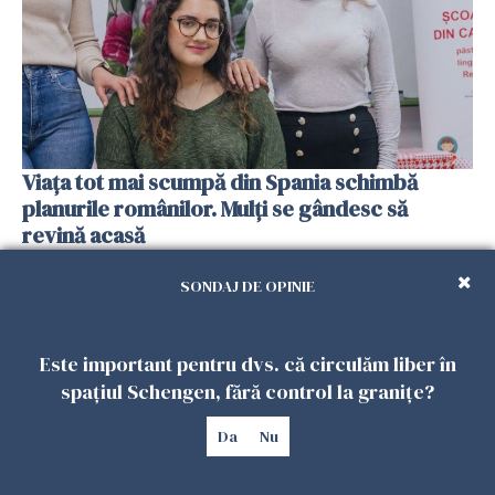
Viața tot mai scumpă din Spania schimbă
planurile românilor. Mulți se gândesc să
revină acasă
08 FEBRUARIE 2026
SONDAJ DE OPINIE
Este important pentru dvs. că circulăm liber în
spațiul Schengen, fără control la granițe?
Da
Nu