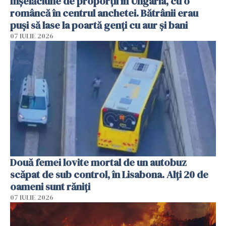
Înșelăciune de proporții în Ungaria, cu o
româncă în centrul anchetei. Bătrânii erau
puși să lase la poartă genți cu aur și bani
07 IULIE 2026
Două femei lovite mortal de un autobuz
scăpat de sub control, în Lisabona. Alți 20 de
oameni sunt răniți
07 IULIE 2026