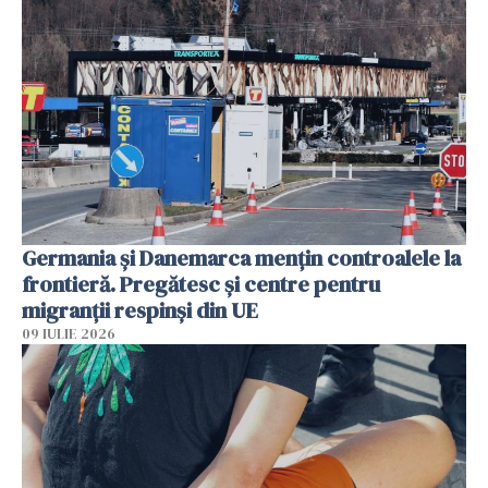
Germania și Danemarca mențin controalele la
frontieră. Pregătesc și centre pentru
migranții respinși din UE
09 IULIE 2026