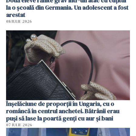
Două eleve rănite grav într-un atac cu cuțitul
la o școală din Germania. Un adolescent a fost
arestat
08 IULIE 2026
Înșelăciune de proporții în Ungaria, cu o
româncă în centrul anchetei. Bătrânii erau
puși să lase la poartă genți cu aur și bani
07 IULIE 2026