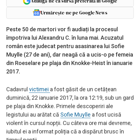
Adaugă-ne ca sursă preferată în Google
Urmărește-ne pe Google News
Peste 50 de martori vor fi audiați la procesul
împotriva lui Alexandru C. în luna mai. Acuzatul
român este judecat pentru asasinarea lui Sofie
Muylle (27 de ani), dar neagă că a ucis-o pe femeia
din Roeselare pe plaja din Knokke-Heist în ianuarie
2017.
Cadavrul
victimei
a fost găsit de un cetățean
duminică, 22 ianuarie 2017, la ora 12:19, sub un gard
pe plaja din Knokke. Primele descoperiri ale
legistului au arătat că
Sofie Muylle
a fost ucisă
violent în cursul nopții. Cu câteva ore mai devreme,
iubitul ei a informat poliția că a dispărut brusc în
timpul nopții.