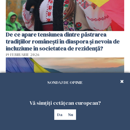
De ce apare tensiunea dintre păstrarea
tradițiilor românești în diaspora și nevoia de
incluziune în societatea de rezidență?
19 FEBRUARIE 2026
SONDAJ DE OPINIE
Vă simțiți cetățean european?
Da
Nu
De ce „uitarea de sine” devine un risc real