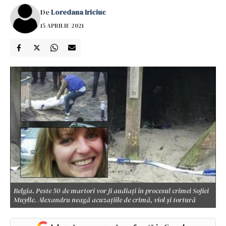
De
Loredana Iriciuc
15 APRILIE 2021
Belgia. Peste 50 de martori vor fi audiați în procesul crimei Sofiei
Muylle. Alexandru neagă acuzațiile de crimă, viol și tortură