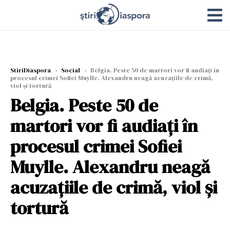
StiriDiaspora
›
Social
›
Belgia. Peste 50 de martori vor fi audiați în
procesul crimei Sofiei Muylle. Alexandru neagă acuzațiile de crimă,
viol și tortură
Belgia. Peste 50 de
martori vor fi audiați în
procesul crimei Sofiei
Muylle. Alexandru neagă
acuzațiile de crimă, viol și
tortură