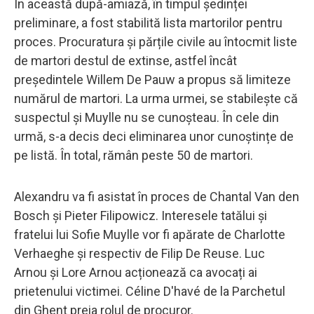
În această după-amiază, în timpul ședinței
preliminare, a fost stabilită lista martorilor pentru
proces. Procuratura și părțile civile au întocmit liste
de martori destul de extinse, astfel încât
președintele Willem De Pauw a propus să limiteze
numărul de martori. La urma urmei, se stabilește că
suspectul și Muylle nu se cunoșteau. În cele din
urmă, s-a decis deci eliminarea unor cunoștințe de
pe listă. În total, rămân peste 50 de martori.
Alexandru va fi asistat în proces de Chantal Van den
Bosch și Pieter Filipowicz. Interesele tatălui și
fratelui lui Sofie Muylle vor fi apărate de Charlotte
Verhaeghe și respectiv de Filip De Reuse. Luc
Arnou și Lore Arnou acționează ca avocați ai
prietenului victimei. Céline D'havé de la Parchetul
din Ghent preia rolul de procuror.