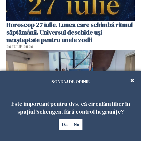
Horoscop 27 iulie. Lunea care schimbă ritmul
săptămânii. Universul deschide uși
neașteptate pentru unele zodii
26 IULIE 2026
SONDAJ DE OPINIE
Este important pentru dvs. că circulăm liber în
spațiul Schengen, fără control la granițe?
Da
Nu
Accidente, spitalizare sau alte urgențe?
Consulatul României la Roma promite
intervenții în doar 24 de ore