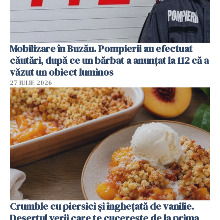
Mobilizare în Buzău. Pompierii au efectuat
căutări, după ce un bărbat a anunțat la 112 că a
văzut un obiect luminos
27 IULIE 2026
Crumble cu piersici și înghețată de vanilie.
Desertul verii care te cucerește de la prima