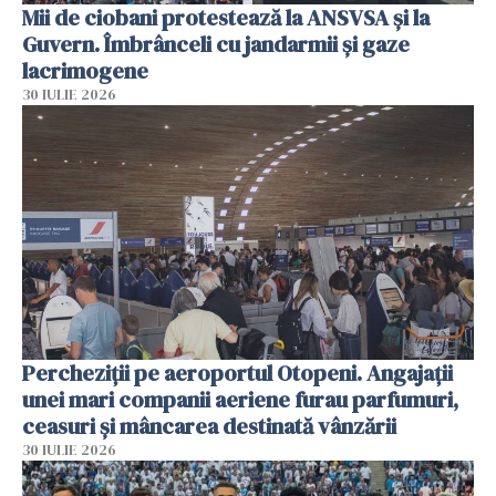
Mii de ciobani protestează la ANSVSA și la
Guvern. Îmbrânceli cu jandarmii și gaze
lacrimogene
30 IULIE 2026
Percheziții pe aeroportul Otopeni. Angajații
unei mari companii aeriene furau parfumuri,
ceasuri și mâncarea destinată vânzării
30 IULIE 2026