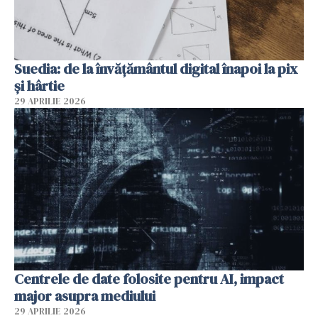
Suedia: de la învățământul digital înapoi la pix
și hârtie
29 APRILIE 2026
Centrele de date folosite pentru AI, impact
major asupra mediului
29 APRILIE 2026