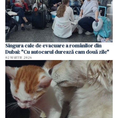
Singura cale de evacuare a românilor din
Dubai: "Cu autocarul durează cam două zile"
02 MARTIE 2026