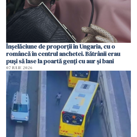
Înșelăciune de proporții în Ungaria, cu o
româncă în centrul anchetei. Bătrânii erau
puși să lase la poartă genți cu aur și bani
07 IULIE 2026