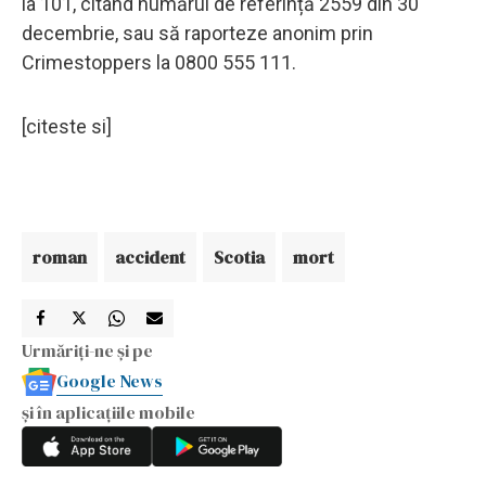
la 101, citând numărul de referință 2559 din 30
decembrie, sau să raporteze anonim prin
Crimestoppers la 0800 555 111.
[citeste si]
roman
accident
Scotia
mort
Urmăriți-ne și pe
Google News
și în aplicațiile mobile