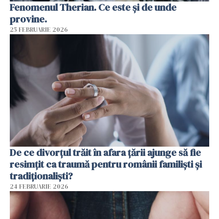
Fenomenul Therian. Ce este și de unde
provine.
25 FEBRUARIE 2026
De ce divorțul trăit în afara țării ajunge să fie
resimțit ca traumă pentru românii familiști și
tradiționaliști?
24 FEBRUARIE 2026