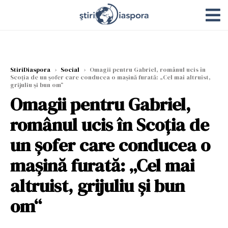
StiriDiaspora
›
Social
›
Omagii pentru Gabriel, românul ucis în
Scoția de un șofer care conducea o mașină furată: „Cel mai altruist,
grijuliu și bun om“
Omagii pentru Gabriel,
românul ucis în Scoția de
un șofer care conducea o
mașină furată: „Cel mai
altruist, grijuliu și bun
om“