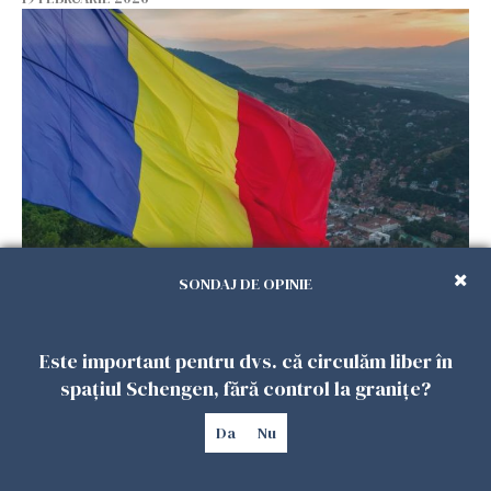
De ce „uitarea de sine” devine un risc real
SONDAJ DE OPINIE
pentru românii din diaspora, chiar când viața
pare aranjată pe hârtie?
18 FEBRUARIE 2026
Este important pentru dvs. că circulăm liber în
spațiul Schengen, fără control la granițe?
Da
Nu