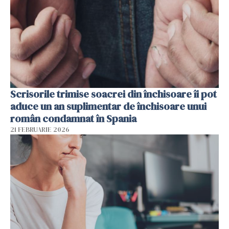
Scrisorile trimise soacrei din închisoare îi pot
aduce un an suplimentar de închisoare unui
român condamnat în Spania
21 FEBRUARIE 2026