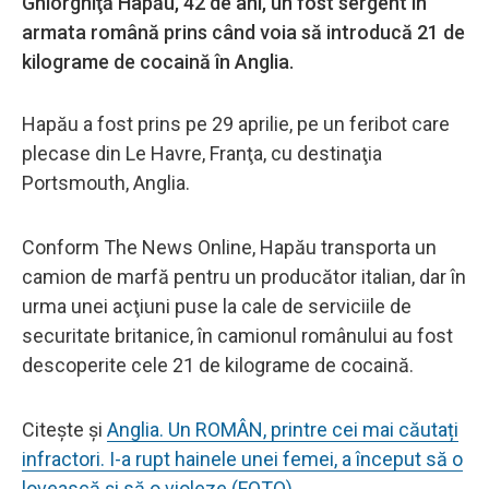
Ghiorghiţă Hapău, 42 de ani, un fost sergent în
armata română prins când voia să introducă 21 de
kilograme de cocaină în Anglia.
Hapău a fost prins pe 29 aprilie, pe un feribot care
plecase din Le Havre, Franţa, cu destinaţia
Portsmouth, Anglia.
Conform The News Online, Hapău transporta un
camion de marfă pentru un producător italian, dar în
urma unei acţiuni puse la cale de serviciile de
securitate britanice, în camionul românului au fost
descoperite cele 21 de kilograme de cocaină.
Citește și
Anglia. Un ROMÂN, printre cei mai căutați
infractori. I-a rupt hainele unei femei, a început să o
lovească și să o violeze (FOTO)