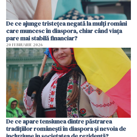
De ce ajunge tristețea negată la mulți români
care muncesc în diaspora, chiar când viața
pare mai stabilă financiar?
20 FEBRUARIE 2026
De ce apare tensiunea dintre păstrarea
tradițiilor românești în diaspora și nevoia de
incluziune în societatea de rezidență?