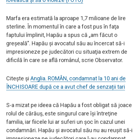
Marfa era estimată la aproape 1,7 milioane de lire
sterline. În momentul în care a fost pus în faţa
faptului împlinit, Hapău a spus că „am făcut o
greşeală”. Hapău şi avocatul său au încercat să-i
impresioneze pe judecători cu situaţia extrem de
dificilă în care se află românul, scrie Observator.
Citește și
Anglia. ROMÂN, condamnat la 10 ani de
ÎNCHISOARE după ce a avut chef de senzații tari
S-a mizat pe ideea că Hapău a fost obligat să joace
rolul de cărăuş, este singurul care îşi întreţine
familia, iar fiicele lui ar suferi un şoc în cazul unei
condamnări. Hapău şi avocatul său nu au reuşit să-i
impresioneze pe judecători care l-au condamnat