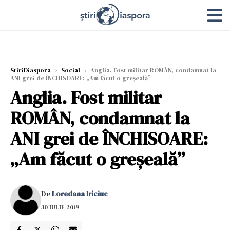
StiriDiaspora
›
Social
›
Anglia. Fost militar ROMÂN, condamnat la
ANI grei de ÎNCHISOARE: „Am făcut o greşeală”
Anglia. Fost militar
ROMÂN, condamnat la
ANI grei de ÎNCHISOARE:
„Am făcut o greşeală”
De
Loredana Iriciuc
30 IULIE 2019