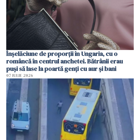
Înșelăciune de proporții în Ungaria, cu o
româncă în centrul anchetei. Bătrânii erau
puși să lase la poartă genți cu aur și bani
07 IULIE 2026