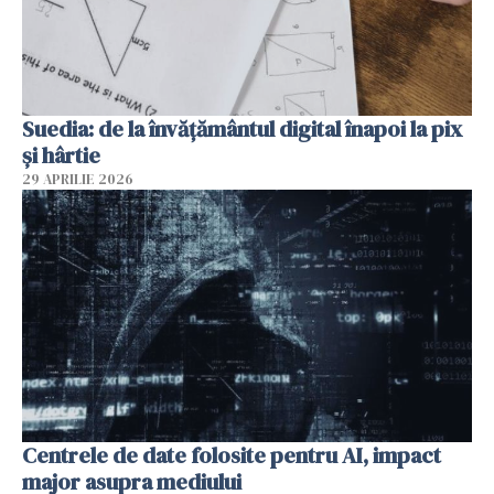
Suedia: de la învățământul digital înapoi la pix
și hârtie
29 APRILIE 2026
Centrele de date folosite pentru AI, impact
major asupra mediului