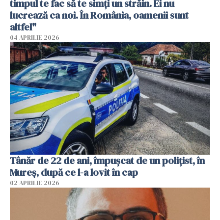
timpul te fac să te simți un străin. Ei nu
lucrează ca noi. În România, oamenii sunt
altfel"
04 APRILIE 2026
Tânăr de 22 de ani, împușcat de un polițist, în
Mureș, după ce l-a lovit în cap
02 APRILIE 2026