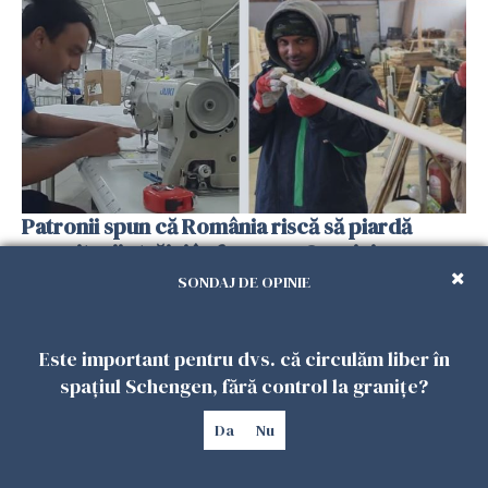
Patronii spun că România riscă să piardă
muncitorii străini în favoarea Spaniei
06 FEBRUARIE 2026
SONDAJ DE OPINIE
Este important pentru dvs. că circulăm liber în
spațiul Schengen, fără control la granițe?
Da
Nu