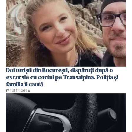
Doi turiști din București, dispăruți după o
excursie cu cortul pe Transalpina. Poliția și
familia îi caută
17 IULIE 2026