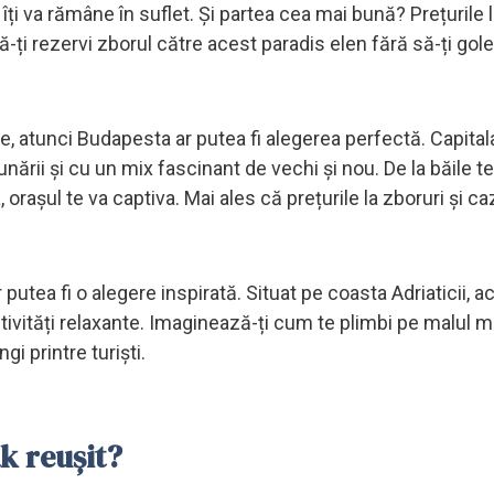
 îți va rămâne în suflet. Și partea cea mai bună? Prețurile l
-ți rezervi zborul către acest paradis elen fără să-ți gole
ie, atunci Budapesta ar putea fi alegerea perfectă. Capital
ării și cu un mix fascinant de vechi și nou. De la băile t
rașul te va captiva. Mai ales că prețurile la zboruri și ca
 putea fi o alegere inspirată. Situat pe coasta Adriaticii, a
tivități relaxante. Imaginează-ți cum te plimbi pe malul mă
gi printre turiști.
ak reușit?