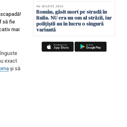
06 AUGUST 2026
Român, găsit mort pe stradă în
 escapadă!
Italia. NU era un om al străzii, iar
 să fie
polițiștii au în lucru o singură
variantă
cativ mai
 înguste
tau exact
roma
și să