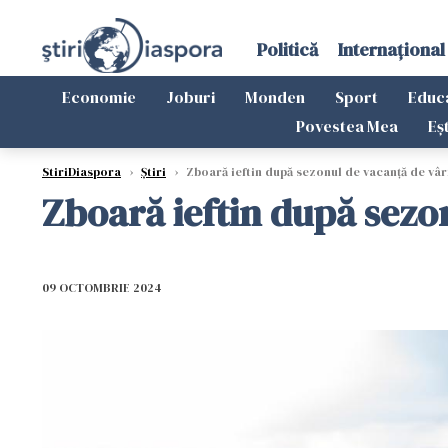
Politică
Internațional
Economie
Joburi
Monden
Sport
Educ
Povestea Mea
Eș
StiriDiaspora
›
Știri
›
Zboară ieftin după sezonul de vacanță de vârf
Zboară ieftin după sezon
09 OCTOMBRIE 2024