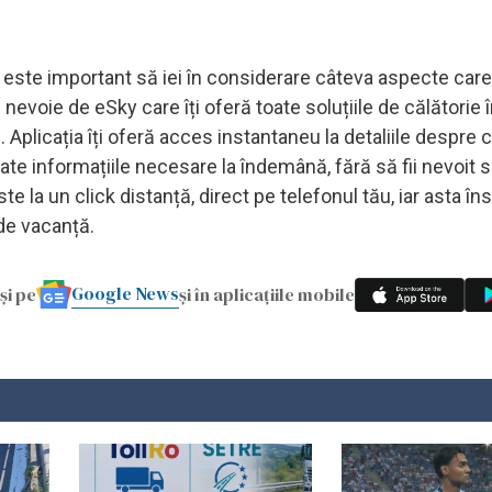
e, este important să iei în considerare câteva aspecte care
ai nevoie de eSky care îți oferă toate soluțiile de călătorie 
. Aplicația îți oferă acces instantaneu la detaliile despre c
oate informațiile necesare la îndemână, fără să fii nevoit s
e la un click distanță, direct pe telefonul tău, iar asta 
 de vacanță.
Google News
și pe
și în aplicațiile mobile