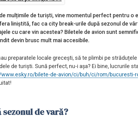
t de mulțimile de turiști, vine momentul perfect pentru o
era liniștită, fac ca city break-urile după sezonul de vârf
ajele cu care vin acestea? Biletele de avion sunt semnifi
gândit devin brusc mult mai accesibile.
au preparatele locale grecești, să te plimbi pe străduțele
ele de turiști. Sună perfect, nu-i așa? Ei bine, lucrurile s
//www.esky.ro/bilete-de-avion/ci/buh/ci/rom/bucuresti-
itat!
ă sezonul de vară?