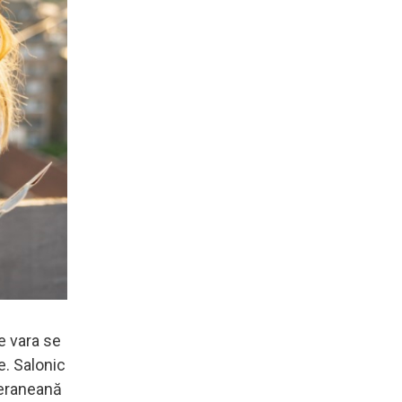
e vara se
e. Salonic
teraneană