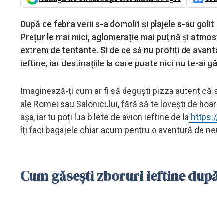
După ce febra verii s-a domolit și plajele s-au goli
Prețurile mai mici, aglomerație mai puțină și atmosf
extrem de tentante. Și de ce să nu profiți de avant
ieftine, iar destinațiile la care poate nici nu te-ai 
Imaginează-ți cum ar fi să deguști pizza autentică s
ale Romei sau Salonicului, fără să te lovești de hoard
așa, iar tu poți lua bilete de avion ieftine de la
https:
îți faci bagajele chiar acum pentru o aventură de neu
Cum găsești zboruri ieftine dup