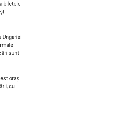
a biletele
ști
a Ungariei
ermale
zări sunt
cest oraș
rii, cu