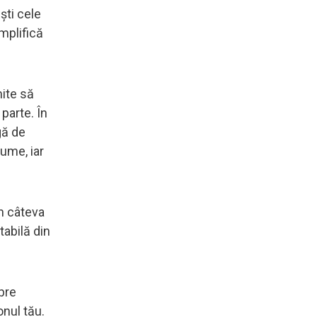
ști cele
mplifică
mite să
parte. În
gă de
lume, iar
în câteva
tabilă din
spre
onul tău.