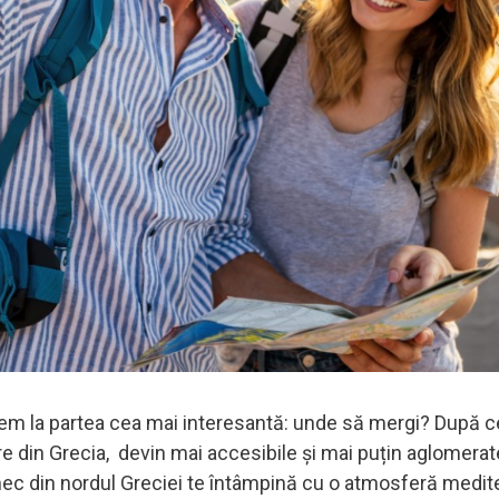
cem la partea cea mai interesantă: unde să mergi? După c
e din Grecia, devin mai accesibile și mai puțin aglomerat
rmec din nordul Greciei te întâmpină cu o atmosferă medi