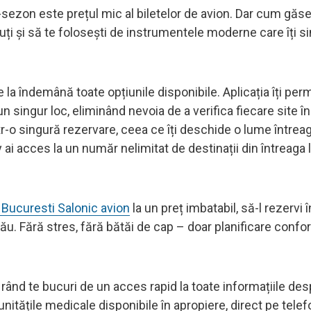
-sezon este prețul mic al biletelor de avion. Dar cum găse
ți și să te folosești de instrumentele moderne care îți si
e la îndemână toate opțiunile disponibile. Aplicația îți per
 singur loc, eliminând nevoia de a verifica fiecare site în 
ntr-o singură rezervare, ceea ce îți deschide o lume întrea
y ai acces la un număr nelimitat de destinații din întreaga 
Bucuresti Salonic avion
la un preț imbatabil, să-l rezervi 
tău. Fără stres, fără bătăi de cap – doar planificare confor
a rând te bucuri de un acces rapid la toate informațiile de
i unitățile medicale disponibile în apropiere, direct pe telef