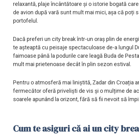
relaxantă, plaje încântătoare și o istorie bogată care
de avion după vară sunt mult mai mici, așa că poți să
portofelul.
Dacă preferi un city break într-un oraș plin de energ
te așteaptă cu peisaje spectaculoase de-a lungul Dun
faimoase până la podurile care leagă Buda de Pesta, o
mult mai prietenoase decât în plin sezon estival.
Pentru o atmosferă mai liniștită, Zadar din Croația ar
fermecător oferă priveliști de vis și o mulțime de ac
soarele apunând la orizont, fără să fii nevoit să împin
Cum te asiguri că ai un city bre