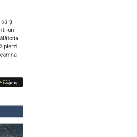
 să-ți
într-un
ălătoria
ă pierzi
înseamnă