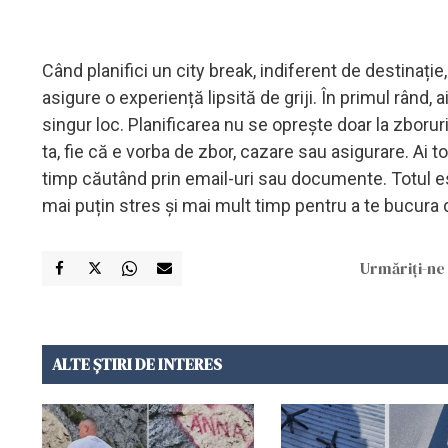
Când planifici un city break, indiferent de destinați
asigure o experiență lipsită de griji. În primul rând, 
singur loc. Planificarea nu se oprește doar la zboruri
ta, fie că e vorba de zbor, cazare sau asigurare. Ai t
timp căutând prin email-uri sau documente. Totul est
mai puțin stres și mai mult timp pentru a te bucura
Urmăriți-ne 
ALTE ȘTIRI DE INTERES