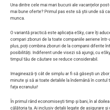
Una dintre cele mai mari bucurii ale vacanțelor post
mai bune oferte? Primul pas este să știi unde să cau
munca.
O variantă practică este aplicația eSky, care îți aduc
compari zboruri de la toate companiile aeriene într-un
plus, poți combina zboruri de la companii diferite î
posibilități. Indiferent unde visezi să ajungi, cu eSk
timpul tău de căutare se reduce considerabil.
Imaginează-ți cât de simplu ar fi să găsești un zbor
minute și să ai toate detaliile la îndemână în contul 
fața ecranului!
În primul rând economisești timp și bani, în al doile
călătoria ta. Ai inclusiv detalii legate de asigurare ș