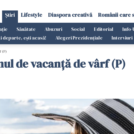
Știri
Lifestyle
Diaspora creativă
Românii care 
ație
Sănătate
Abuzuri
Social
Editorial
Info-
ti departe, ești acasă!
Alegeri Prezidențiale
Interviuri
 (P)
ul de vacanță de vârf (P)