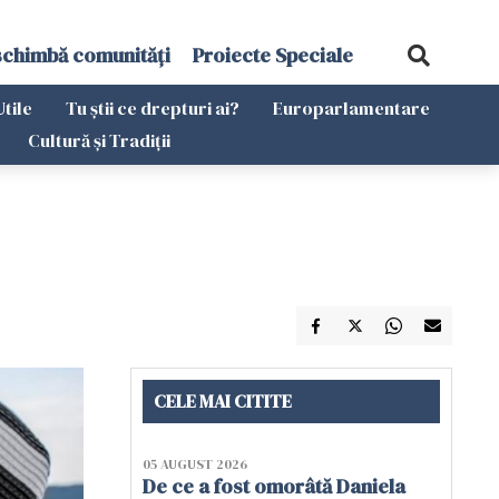
schimbă comunități
Proiecte Speciale
Utile
Tu știi ce drepturi ai?
Europarlamentare
Cultură și Tradiții
CELE MAI CITITE
05 AUGUST 2026
De ce a fost omorâtă Daniela