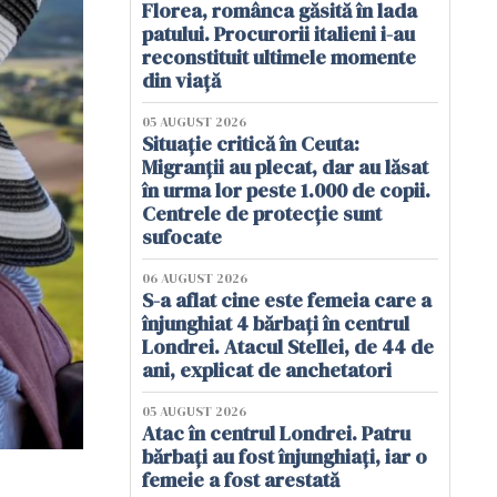
Florea, românca găsită în lada
patului. Procurorii italieni i-au
reconstituit ultimele momente
din viață
05 AUGUST 2026
Situație critică în Ceuta:
Migranții au plecat, dar au lăsat
în urma lor peste 1.000 de copii.
Centrele de protecție sunt
sufocate
06 AUGUST 2026
S-a aflat cine este femeia care a
înjunghiat 4 bărbați în centrul
Londrei. Atacul Stellei, de 44 de
ani, explicat de anchetatori
05 AUGUST 2026
Atac în centrul Londrei. Patru
bărbați au fost înjunghiați, iar o
femeie a fost arestată