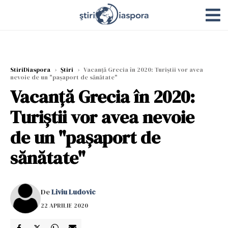
StiriDiaspora
›
Știri
›
Vacanță Grecia în 2020: Turiștii vor avea
nevoie de un "pașaport de sănătate"
Vacanță Grecia în 2020:
Turiștii vor avea nevoie
de un "pașaport de
sănătate"
De
Liviu Ludovic
22 APRILIE 2020