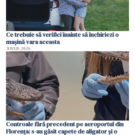
Ce trebuie să verifici înainte să închiriezi o
mașină vara aceasta
31 IULIE 2026
Controale fără precedent pe aeroportul din
Florența: s-au găsit capete de aligator și o