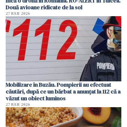
Încă o dronă în România. RO-ALERT în Tulcea.
Două avioane ridicate de la sol
27 IULIE 2026
Mobilizare în Buzău. Pompierii au efectuat
căutări, după ce un bărbat a anunțat la 112 că a
văzut un obiect luminos
27 IULIE 2026