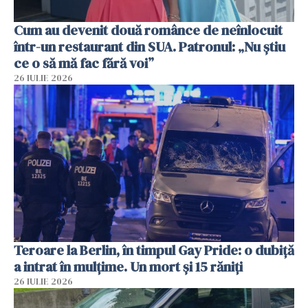
Cum au devenit două românce de neînlocuit
într-un restaurant din SUA. Patronul: „Nu știu
ce o să mă fac fără voi”
26 IULIE 2026
Teroare la Berlin, în timpul Gay Pride: o dubiță
a intrat în mulțime. Un mort și 15 răniți
26 IULIE 2026