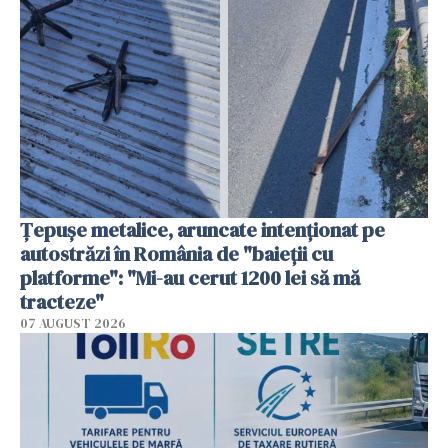
Țepușe metalice, aruncate intenționat pe
autostrăzi în România de "baieții cu
platforme": "Mi-au cerut 1200 lei să mă
tracteze"
07 AUGUST 2026