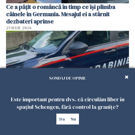
Ce a pățit o româncă în timp ce își plimba
câinele în Germania. Mesajul ei a stârnit
dezbateri aprinse
25 IULIE 2026
SONDAJ DE OPINIE
Este important pentru dvs. că circulăm liber în
Româncă din Italia, acuzată că și-a lăsat copiii
spațiul Schengen, fără control la granițe?
singuri în casă pentru a merge la mall. Vecinii
au dat alarma
Da
Nu
25 IULIE 2026