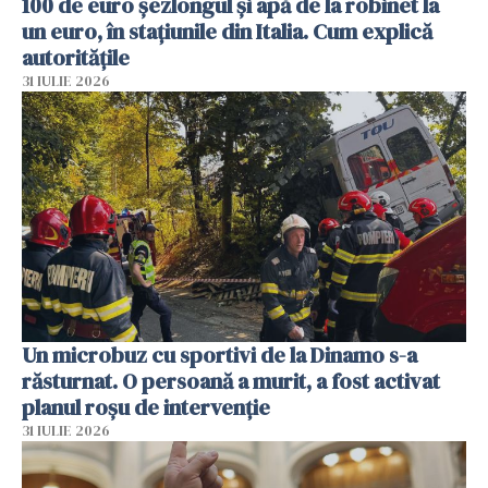
100 de euro șezlongul și apă de la robinet la
un euro, în stațiunile din Italia. Cum explică
autoritățile
31 IULIE 2026
Un microbuz cu sportivi de la Dinamo s-a
răsturnat. O persoană a murit, a fost activat
planul roșu de intervenție
31 IULIE 2026