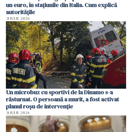
un euro, în stațiunile din Italia. Cum explică
autoritățile
31 IULIE 2026
Un microbuz cu sportivi de la Dinamo s-a
răsturnat. O persoană a murit, a fost activat
planul roșu de intervenție
31 IULIE 2026