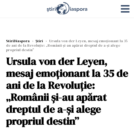
StiriDiaspora
›
Știri
›
Ursula von der Leyen, mesaj emoționant la 35
de ani de la Revoluție: „Românii și-au apărat dreptul de a-și alege
propriul destin”
Ursula von der Leyen,
mesaj emoționant la 35 de
ani de la Revoluție:
„Românii și-au apărat
dreptul de a-și alege
propriul destin”