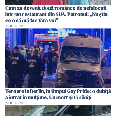
Cum au devenit două românce de neînlocuit
într-un restaurant din SUA. Patronul: „Nu știu
ce o să mă fac fără voi”
26 IULIE 2026
Teroare la Berlin, în timpul Gay Pride: o dubiță
a intrat în mulțime. Un mort și 15 răniți
26 IULIE 2026