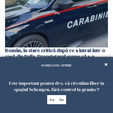
Român, în stare critică după ce a intrat într-o
casă din Italia. Proprietarul spune că s-a
apărat cu un cuțit
SONDAJ DE OPINIE
26 IULIE 2026
Este important pentru dvs. că circulăm liber în
spațiul Schengen, fără control la granițe?
Da
Nu