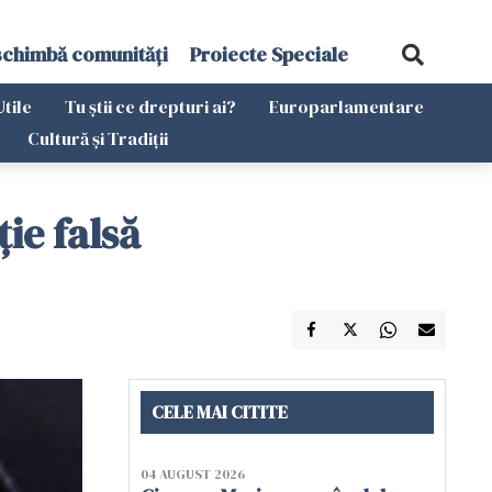
schimbă comunități
Proiecte Speciale
Utile
Tu știi ce drepturi ai?
Europarlamentare
Cultură și Tradiții
ie falsă
CELE MAI CITITE
04 AUGUST 2026