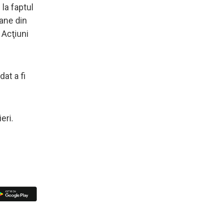
 la faptul
oane din
 Acţiuni
at a fi
eri.