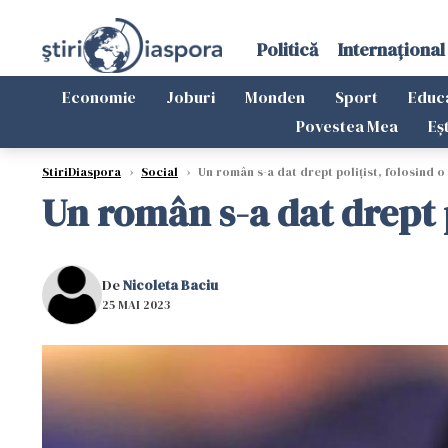
Politică
Internațional
Economie
Joburi
Monden
Sport
Educ
Povestea Mea
Eș
StiriDiaspora
›
Social
›
Un român s-a dat drept polițist, folosind o 
Un român s-a dat drept po
De
Nicoleta Baciu
25 MAI 2023