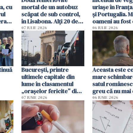
Două femei lovite
Incendii de veg
a, cu
mortal de un autobuz
uriașe în Franța
ul
scăpat de sub control,
și Portugalia. M
erau
în Lisabona. Alți 20 de
oameni au fost 
tă
oameni sunt răniți
07 IULIE 2026
06 IULIE 2026
tinuă
București, printre
Aceasta este c
ultimele capitale din
mare schimbar
lume în clasamentul
satul românesc.
„orașelor fericite” din
greu că nu mai 
2026
pe-aici, prin jur
07 IUNIE 2026
06 IUNIE 2026