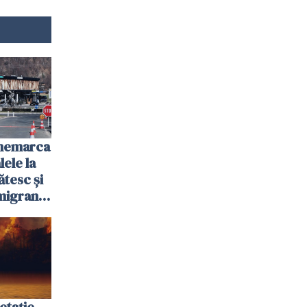
anemarca
ele la
ătesc și
igranții