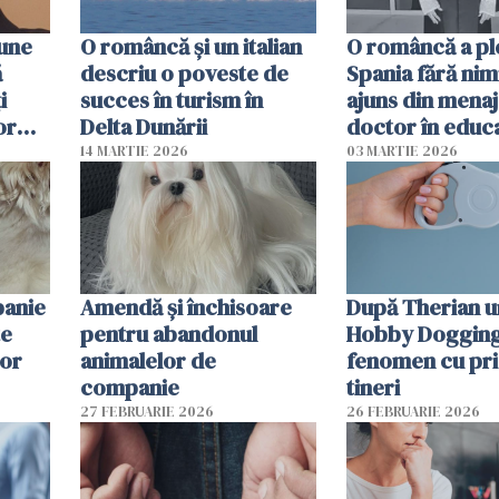
pune
O româncă și un italian
O româncă a ple
ă
descriu o poveste de
Spania fără nimi
i
succes în turism în
ajuns din mena
or
Delta Dunării
doctor în educ
14 MARTIE 2026
03 MARTIE 2026
panie
Amendă și închisoare
După Therian 
te
pentru abandonul
Hobby Dogging,
lor
animalelor de
fenomen cu pri
companie
tineri
27 FEBRUARIE 2026
26 FEBRUARIE 2026