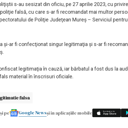
iţiştii s-au sesizat din oficiu, pe 27 aprilie 2023, cu privire
e poliţie falsă, cu care s-ar fi recomandat mai multor pers
nspectoratului de Poliţie Judeţean Mureş – Serviciul pentru
şi-ar fi confecţionat singur legitimaţia şi s-ar fi recomand
ş.
onfiscat legitimaţia în cauză, iar bărbatul a fost dus la audi
als material în înscrisuri oficiale.
gitimatie falsa
Google News
și pe
și în aplicațiile mobile