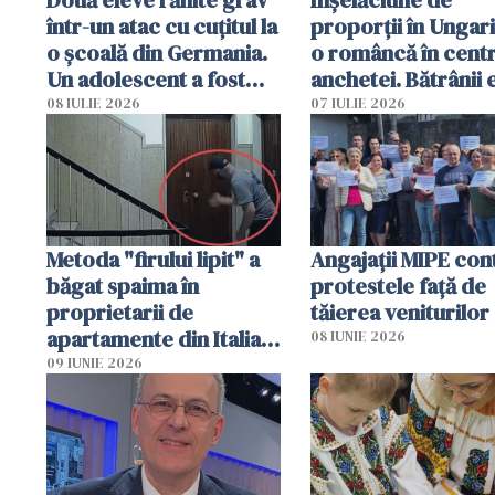
Două eleve rănite grav
Înșelăciune de
într-un atac cu cuțitul la
proporții în Ungari
o școală din Germania.
o româncă în centr
Un adolescent a fost
anchetei. Bătrânii 
arestat
puși să lase la poar
08 IULIE 2026
07 IULIE 2026
genți cu aur și bani
Metoda "firului lipit" a
Angajaţii MIPE con
băgat spaima în
protestele faţă de
proprietarii de
tăierea veniturilor
apartamente din Italia.
08 IUNIE 2026
Poliția, sesizată
09 IUNIE 2026