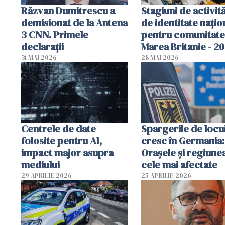
Răzvan Dumitrescu a
Stagiuni de activită
demisionat de la Antena
de identitate națio
3 CNN. Primele
pentru comunitate
declarații
Marea Britanie - 2
31 MAI 2026
28 MAI 2026
Centrele de date
Spargerile de locu
folosite pentru AI,
cresc în Germania:
impact major asupra
Orașele și regiune
mediului
cele mai afectate
29 APRILIE 2026
25 APRILIE 2026