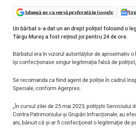
Adaugă-ne ca sursă preferată în Google
Urm
Un bărbat s-a dat un an drept polițist folosind o le
Târgu Mureș a fost reținut joi pentru 24 de ore.
Bărbatul era în vizorul autorităților de aproximativ o 
își confecționase singur legitimația falsă de polițist,
Se recomanda ca fiind agent de poliție în cadrul Ins
Speciale, conform Agerpres.
„În cursul zilei de 25 mai 2023, poliţiştii Serviciulu
Contra Patrimoniului şi Grupări Infracţionale, au efe
ani, bănuit că şi-ar fi confecţionat o legitimaţie de po