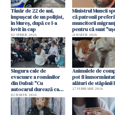
Tânăr de 22 de ani,
Ministrul Muncii s
împușcat de un polițist,
că patronii prefer
în Mureș, după ce l-a
muncitorii migranț
lovit în cap
pentru că sunt "uş
dispensabili"
02 APRILIE 2026
21 MARTIE 2026
Singura cale de
Animalele de com
evacuare a românilor
pot fi înmormânta
din Dubai: "Cu
alături de stăpânii 
autocarul durează cam
27 FEBRUARIE 2026
două zile"
02 MARTIE 2026