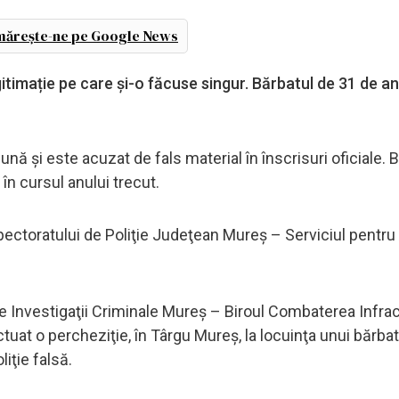
ărește-ne pe Google News
gitimație pe care și-o făcuse singur. Bărbatul de 31 de an
lună și este acuzat de fals material în înscrisuri oficiale. 
 în cursul anului trecut.
pectoratului de Poliţie Judeţean Mureş – Serviciul pentru
i de Investigaţii Criminale Mureş – Biroul Combaterea Infrac
ctuat o percheziţie, în Târgu Mureş, la locuinţa unui bărba
liţie falsă.