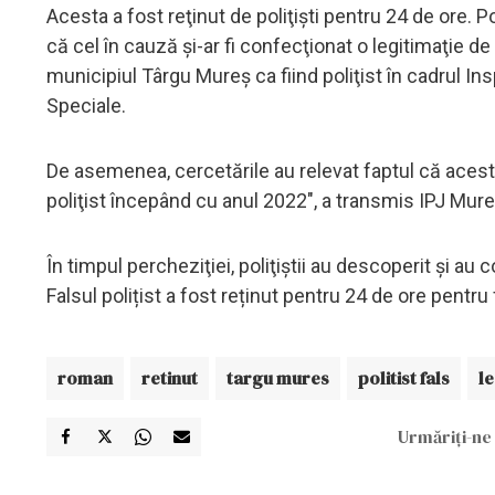
Acesta a fost reţinut de poliţişti pentru 24 de ore. Pol
că cel în cauză şi-ar fi confecţionat o legitimaţie d
municipiul Târgu Mureş ca fiind poliţist în cadrul I
Speciale.
De asemenea, cercetările au relevat faptul că acesta 
poliţist începând cu anul 2022″, a transmis IPJ Mure
În timpul percheziţiei, poliţiştii au descoperit şi au c
Falsul polițist a fost reținut pentru 24 de ore pentru f
roman
retinut
targu mures
politist fals
le
Urmăriți-ne 