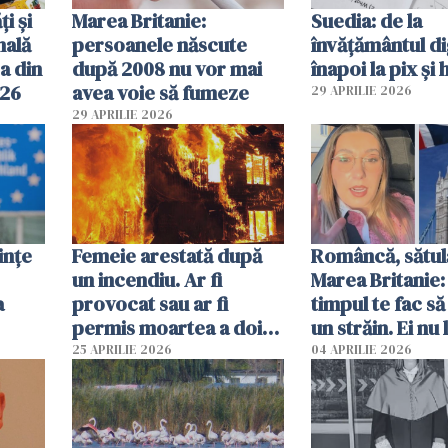
ți și
Marea Britanie:
Suedia: de la
nală
persoanele născute
învățământul di
a din
după 2008 nu vor mai
înapoi la pix și 
026
avea voie să fumeze
29 APRILIE 2026
29 APRILIE 2026
ințe
Femeie arestată după
Româncă, sătul
un incendiu. Ar fi
Marea Britanie:
a
provocat sau ar fi
timpul te fac să
permis moartea a doi
un străin. Ei nu
copii de 1 an și 3 ani
ca noi. În Româ
25 APRILIE 2026
04 APRILIE 2026
oamenii sunt alt