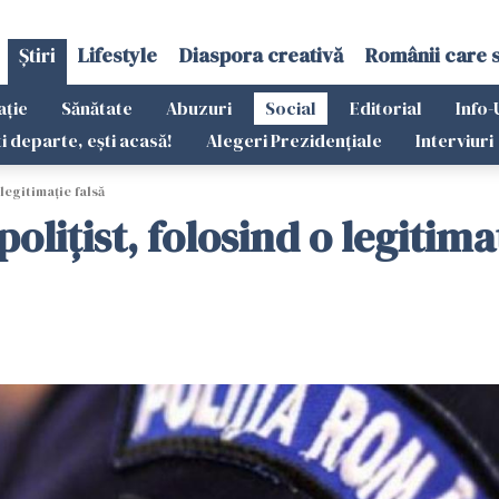
Știri
Lifestyle
Diaspora creativă
Românii care 
ație
Sănătate
Abuzuri
Social
Editorial
Info-
ti departe, ești acasă!
Alegeri Prezidențiale
Interviuri
legitimație falsă
lițist, folosind o legitimaț