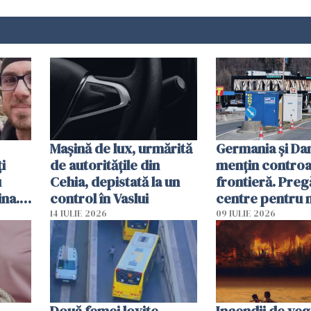
Mașină de lux, urmărită
Germania și D
i
de autoritățile din
mențin controal
u
Cehia, depistată la un
frontieră. Preg
ina.
control în Vaslui
centre pentru m
caută
respinși din UE
14 IULIE 2026
09 IULIE 2026