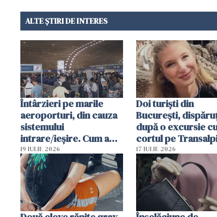
ALTE ȘTIRI DE INTERES
Întârzieri pe marile
Doi turiști din
aeroporturi, din cauza
București, dispăruț
sistemului
după o excursie c
intrare/ieșire. Cum a
cortul pe Transalp
ajuns o femeie să fie
Poliția și familia îi 
19 IULIE 2026
17 IULIE 2026
arestată în Cluj-Napoca