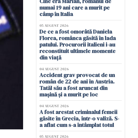
Cine era Marian, românul de
numai 19 ani care a murit pe
câmp în Italia
05 AUGUST 2026
De ce a fost omorâtă Daniela
Florea, românca găsită în lada
patului. Procurorii italieni i-au
reconstituit ultimele momente
din viață
04 AUGUST 2026
Accident grav provocat de un
român de 22 de ani în Austria.
Tatăl său a fost aruncat din
mașină și a murit pe loc
04 AUGUST 2026
A fost arestat criminalul femeii
găsite în Grecia, într-o valiză. S-
a aflat cum s-a întâmplat totul
05 AUGUST 2026