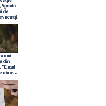
etație
, Spania
ii de
evacuați
ea mai
e din
 ”E mai
e nimeni
”