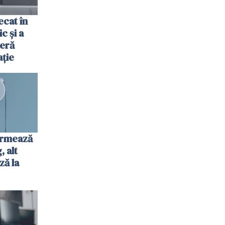
cat în
c și a
jeră
ație
urmează
 alt
ză la