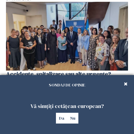
Accidente, spitalizare sau alte urgențe?
Consulatul României la Roma promite
SONDAJ DE OPINIE
intervenții în doar 24 de ore
26 IULIE 2026
Vă simțiți cetățean european?
Da
Nu