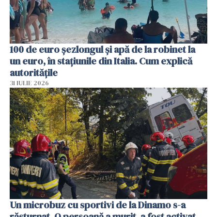
100 de euro șezlongul și apă de la robinet la
un euro, în stațiunile din Italia. Cum explică
autoritățile
31 IULIE 2026
Un microbuz cu sportivi de la Dinamo s-a
răsturnat. O persoană a murit, a fost activat