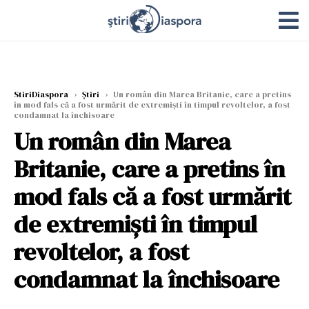
StiriDiaspora
›
Știri
›
Un român din Marea Britanie, care a pretins
în mod fals că a fost urmărit de extremiști în timpul revoltelor, a fost
condamnat la închisoare
Un român din Marea
Britanie, care a pretins în
mod fals că a fost urmărit
de extremiști în timpul
revoltelor, a fost
condamnat la închisoare