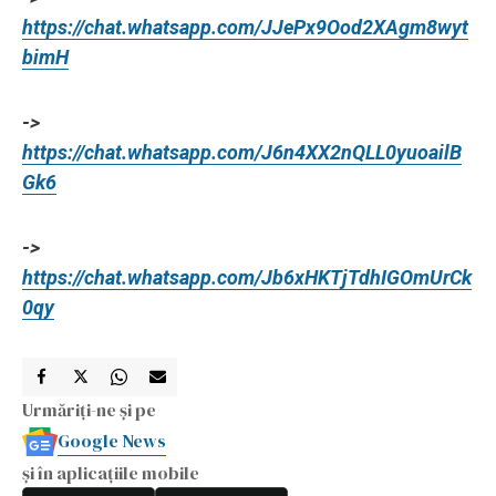
https://chat.whatsapp.com/JJePx9Ood2XAgm8wyt
bimH
->
https://chat.whatsapp.com/J6n4XX2nQLL0yuoailB
Gk6
->
https://chat.whatsapp.com/Jb6xHKTjTdhIGOmUrCk
0qy
Urmăriți-ne și pe
Google News
și în aplicațiile mobile