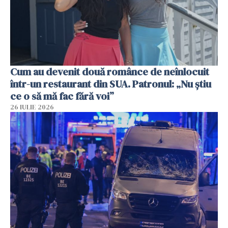
Cum au devenit două românce de neînlocuit
într-un restaurant din SUA. Patronul: „Nu știu
ce o să mă fac fără voi”
26 IULIE 2026