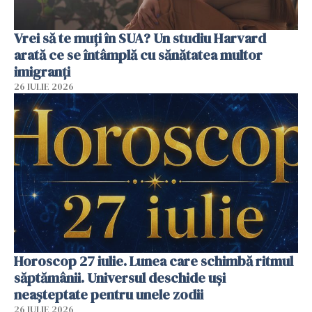
Vrei să te muți în SUA? Un studiu Harvard
arată ce se întâmplă cu sănătatea multor
imigranți
26 IULIE 2026
Horoscop 27 iulie. Lunea care schimbă ritmul
săptămânii. Universul deschide uși
neașteptate pentru unele zodii
26 IULIE 2026