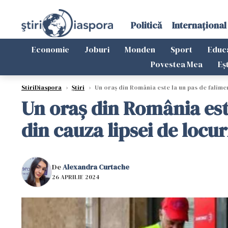
Politică
Internațional
Economie
Joburi
Monden
Sport
Educ
Povestea Mea
Eș
StiriDiaspora
›
Știri
›
Un oraș din România este la un pas de faliment
Un oraș din România este 
din cauza lipsei de locu
De
Alexandra Curtache
26 APRILIE 2024