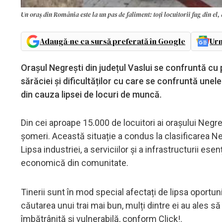
Un oraș din România este la un pas de faliment: toți locuitorii fug din e
Adaugă-ne ca sursă preferată în Google
Urm
Orașul Negrești din județul Vaslui se confruntă cu
sărăciei și dificultăților cu care se confruntă unel
din cauza lipsei de locuri de muncă.
Din cei aproape 15.000 de locuitori ai orașului Negre
șomeri. Această situație a condus la clasificarea N
Lipsa industriei, a serviciilor și a infrastructurii es
economică din comunitate.
Tinerii sunt în mod special afectați de lipsa oportu
căutarea unui trai mai bun, mulți dintre ei au ales să
îmbătrânită și vulnerabilă, conform Click!.