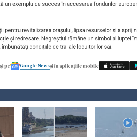
ntă un exemplu de succes în accesarea fondurilor europen
ii pentru revitalizarea orașului, lipsa resurselor și a sprijin
ie și redresare. Negreștiul rămâne un simbol al luptei î
îmbunătăți condițiile de trai ale locuitorilor săi.
Google News
și pe
și în aplicațiile mobile