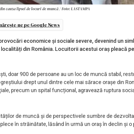
l, din cauza lipsei de locuri de muncă / Foto: LASTAMPA
ărește-ne pe Google News
 provocări economice și sociale severe, devenind un simb
e localități din România. Locuitorii acestui oraș pleacă p
ști, doar 900 de persoane au un loc de muncă stabil, restu
egreștiului drept unul dintre cele mai sărace orașe din Ro
ențiale, precum un spital funcțional, agravează ruptura socia
nităților de muncă și de perspectivele sumbre de dezvolta
 plece în străinătate, lăsând în urmă un oraș în declin și o