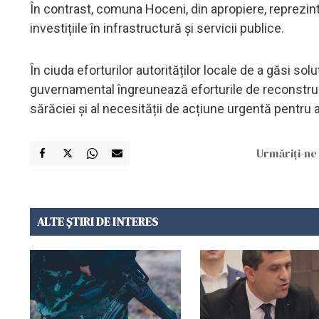
În contrast, comuna Hoceni, din apropiere, reprezi
investițiile în infrastructură și servicii publice.
În ciuda eforturilor autorităților locale de a găsi soluț
guvernamental îngreunează eforturile de reconstrucț
sărăciei și al necesității de acțiune urgentă pentru a 
Urmăriți-ne 
ALTE ȘTIRI DE INTERES