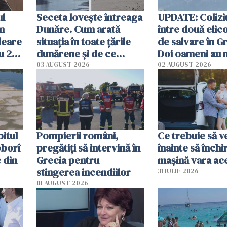
ul
Seceta lovește întreaga
UPDATE: Colizi
în
Dunăre. Cum arată
între două elic
leare
situația în toate țările
de salvare în Gr
u 2
dunărene și de ce
Doi oameni au 
ecută
România resimte
03 AUGUST 2026
02 AUGUST 2026
efectele, deși a plouat
în iulie
itul
Pompierii români,
Ce trebuie să ve
oborî
pregătiţi să intervină în
înainte să închi
 din
Grecia pentru
mașină vara ac
stingerea incendiilor
31 IULIE 2026
01 AUGUST 2026