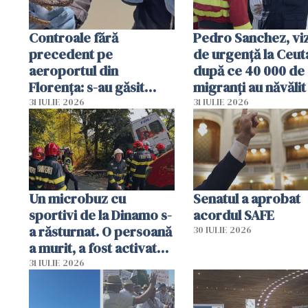
Controale fără
Pedro Sanchez, viz
precedent pe
de urgență la Ceut
aeroportul din
după ce 40 000 de
Florența: s-au găsit
migranți au năvălit
capete de aligator și o
teritoriul spaniol:
31 IULIE 2026
31 IULIE 2026
sumă imensă de bani
mobiliza toate
resursele"
Un microbuz cu
Senatul a aprobat
sportivi de la Dinamo s-
acordul SAFE
a răsturnat. O persoană
30 IULIE 2026
a murit, a fost activat
planul roșu de
31 IULIE 2026
intervenție