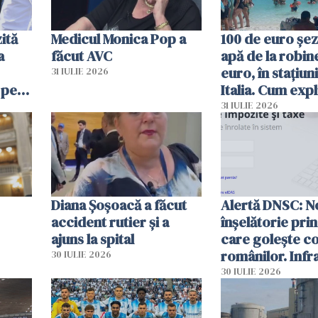
ită
Medicul Monica Pop a
100 de euro șez
a
făcut AVC
apă de la robine
euro, în stațiuni
31 IULIE 2026
 pe
Italia. Cum expl
 „Vom
autoritățile
31 IULIE 2026
Diana Șoșoacă a făcut
Alertă DNSC: N
accident rutier și a
înșelătorie pri
ajuns la spital
care golește co
românilor. Infr
30 IULIE 2026
folosesc numel
30 IULIE 2026
Ghișeul.ro și al 
Române