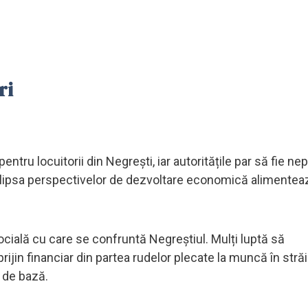
ri
entru locuitorii din Negrești, iar autoritățile par să fie n
 și lipsa perspectivelor de dezvoltare economică alimentea
 socială cu care se confruntă Negreștiul. Mulți luptă să
ijin financiar din partea rudelor plecate la muncă în stră
i de bază.