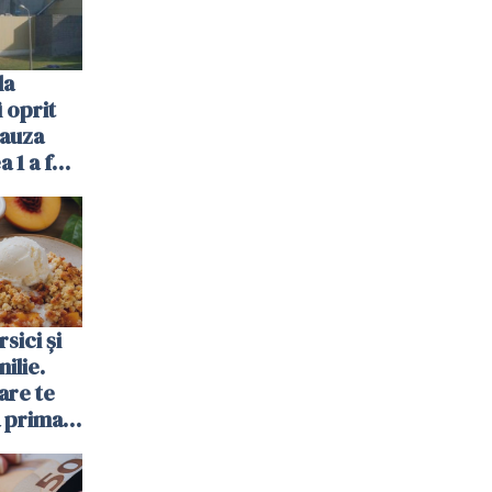
la
 oprit
cauza
a 1 a fost
sici și
ilie.
are te
a prima