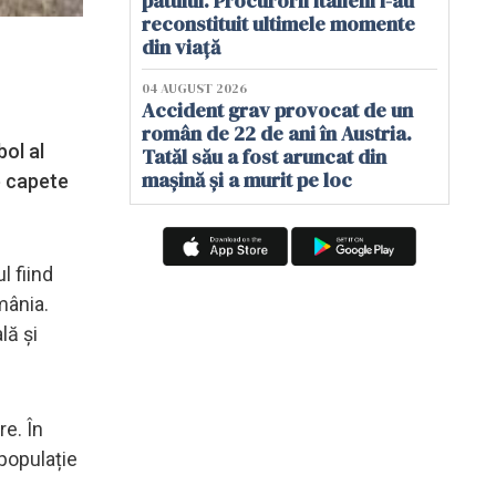
patului. Procurorii italieni i-au
reconstituit ultimele momente
din viață
04 AUGUST 2026
Accident grav provocat de un
român de 22 de ani în Austria.
ol al
Tatăl său a fost aruncat din
mașină și a murit pe loc
e capete
l fiind
mânia.
lă și
re. În
 populație