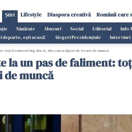
Știri
Lifestyle
Diaspora creativă
Românii care 
ație
Sănătate
Abuzuri
Social
Editorial
Info-
ti departe, ești acasă!
Alegeri Prezidențiale
Interviuri
: toți locuitorii fug din el, din cauza lipsei de locuri de muncă
la un pas de faliment: toți 
ri de muncă