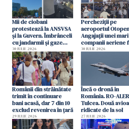
Mii de ciobani
Percheziții pe
protestează la ANSVSA
aeroportul Otopen
și la Guvern. Îmbrânceli
Angajații unei mari
cu jandarmii și gaze
companii aeriene 
lacrimogene
parfumuri, ceasuri 
30 IULIE 2026
30 IULIE 2026
mâncarea destinat
vânzării
Românii din străinătate
Încă o dronă în
trimit în continuare
România. RO-ALER
bani acasă, dar 7 din 10
Tulcea. Două avio
exclud revenirea în țară
ridicate de la sol
29 IULIE 2026
27 IULIE 2026