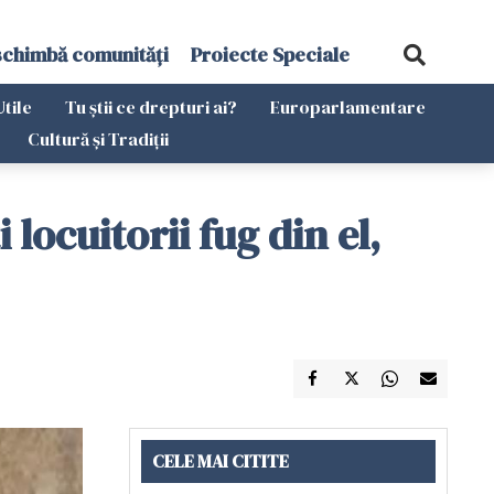
schimbă comunități
Proiecte Speciale
Utile
Tu știi ce drepturi ai?
Europarlamentare
Cultură și Tradiții
locuitorii fug din el,
CELE MAI CITITE