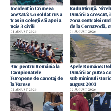
Incident în Crimeea
Radu Miruţă: Nivel
anexată: Un soldat rus a
Dunării a crescut, 
tras în colegii săi apoi a
zona centralei nuc
ucis 3 civili
de la Cernavodă, c
cm faţă de ziua tr
04 AUGUST 2026
04 AUGUST 2026
Aur pentru România la
Apele Române: Deb
Campionatele
Dunării ar putea c
Europene de canotaj de
sub minimul istoric
la Varese
august 2003
02 AUGUST 2026
02 AUGUST 2026