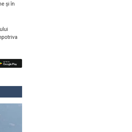
e și în
ului
mpotriva