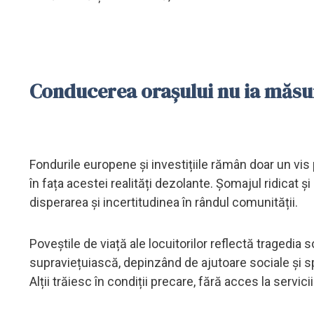
Conducerea orașului nu ia măsu
Fondurile europene și investițiile rămân doar un vis p
în fața acestei realități dezolante. Șomajul ridicat
disperarea și incertitudinea în rândul comunității.
Poveștile de viață ale locuitorilor reflectă tragedia
supraviețuiască, depinzând de ajutoare sociale și spr
Alții trăiesc în condiții precare, fără acces la servici