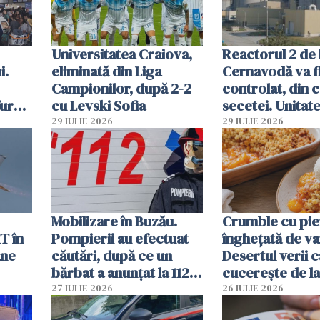
Universitatea Craiova,
Reactorul 2 de 
i.
eliminată din Liga
Cernavodă va fi
Campionilor, după 2-2
controlat, din 
furau
cu Levski Sofia
secetei. Unitate
și
deja oprită
29 IULIE 2026
29 IULIE 2026
ă
Mobilizare în Buzău.
Crumble cu pier
T în
Pompierii au efectuat
înghețată de van
ane
căutări, după ce un
Desertul verii c
bărbat a anunțat la 112
cucerește de l
că a văzut un obiect
lingură
27 IULIE 2026
26 IULIE 2026
luminos