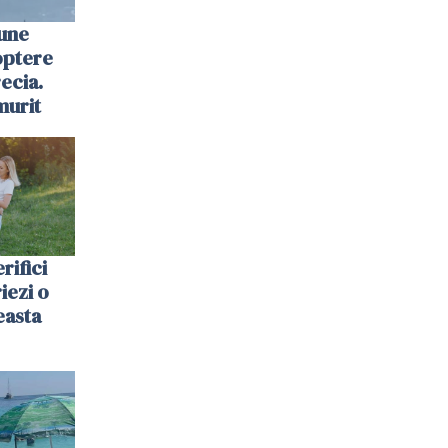
une
optere
ecia.
murit
rifici
riezi o
easta