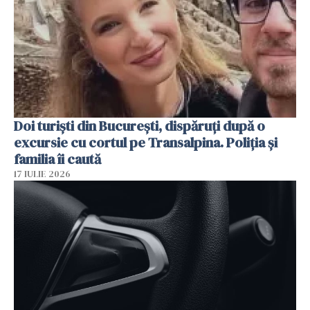
Doi turiști din București, dispăruți după o
excursie cu cortul pe Transalpina. Poliția și
familia îi caută
17 IULIE 2026