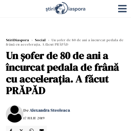
StiriDiaspora
›
Social
›
Un șofer de 80 de ani a încurcat pedala de
frână cu accelerația. A făcut PRĂPĂD
Un șofer de 80 de ani a
încurcat pedala de frână
cu accelerația. A făcut
PRĂPĂD
De
Alexandra Steoleaca
17 IULIE 2019