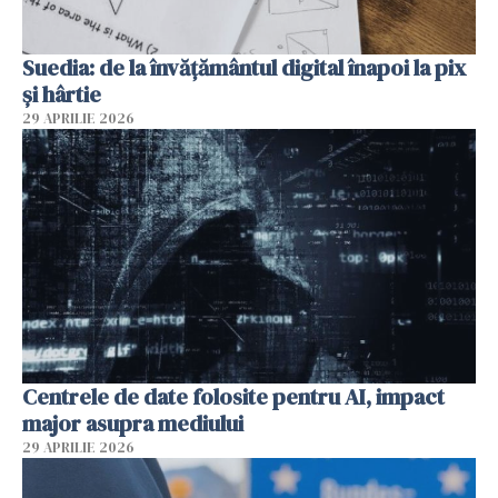
Suedia: de la învățământul digital înapoi la pix
și hârtie
29 APRILIE 2026
Centrele de date folosite pentru AI, impact
major asupra mediului
29 APRILIE 2026