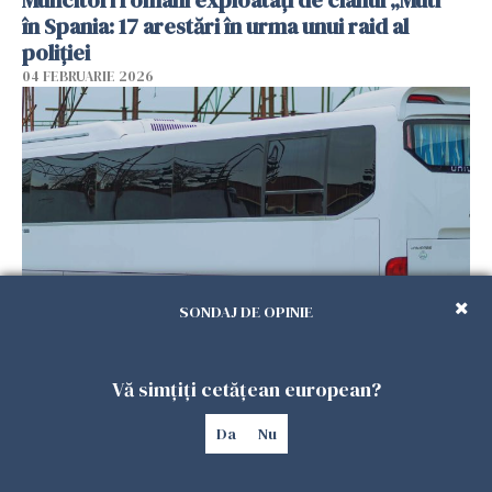
Muncitori români exploatați de clanul „Muti”
în Spania: 17 arestări în urma unui raid al
poliției
04 FEBRUARIE 2026
SONDAJ DE OPINIE
Un autocar cu turiști a derapat în Turcia. Nouă
persoane au murit
Vă simțiți cetățean european?
01 FEBRUARIE 2026
Da
Nu