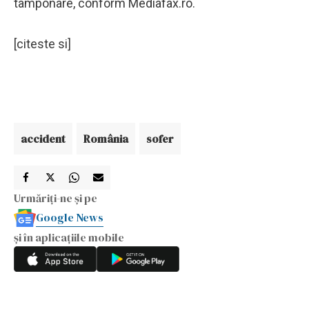
tamponare, conform Mediafax.ro.
[citeste si]
accident
România
sofer
Urmăriți-ne și pe
Google News
și în aplicațiile mobile