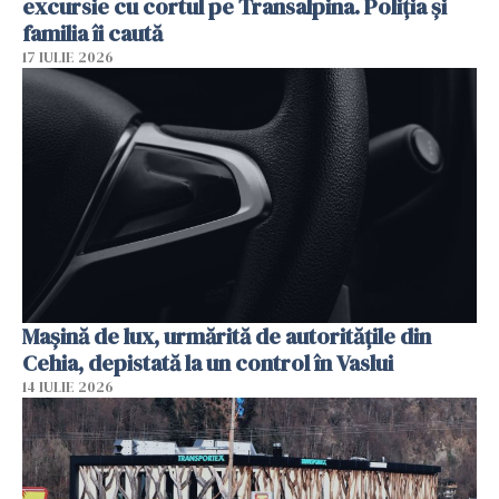
excursie cu cortul pe Transalpina. Poliția și
familia îi caută
17 IULIE 2026
Mașină de lux, urmărită de autoritățile din
Cehia, depistată la un control în Vaslui
14 IULIE 2026