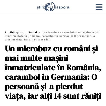
StiriDiaspora
›
Social
›
Un microbuz cu români și mai multe mașini
înmatriculate în România, carambol în Germania: O persoană și-a
pierdut viața, iar alți 14 sunt răniți
Un microbuz cu români și
mai multe mașini
înmatriculate în România,
carambol în Germania: O
persoană și-a pierdut
viața, iar alți 14 sunt răniți