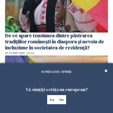
De ce apare tensiunea dintre păstrarea
tradițiilor românești în diaspora și nevoia de
incluziune în societatea de rezidență?
19 FEBRUARIE 2026
SONDAJ DE OPINIE
Vă simțiți cetățean european?
Da
Nu