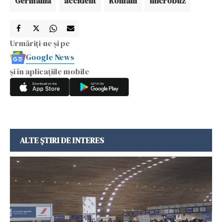
Germania
accident
Romani
microbuz
Urmăriți-ne și pe
Google News
și în aplicațiile mobile
ALTE ȘTIRI DE INTERES