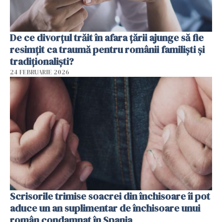
De ce divorțul trăit în afara țării ajunge să fie
resimțit ca traumă pentru românii familiști și
tradiționaliști?
24 FEBRUARIE 2026
Scrisorile trimise soacrei din închisoare îi pot
aduce un an suplimentar de închisoare unui
român condamnat în Spania