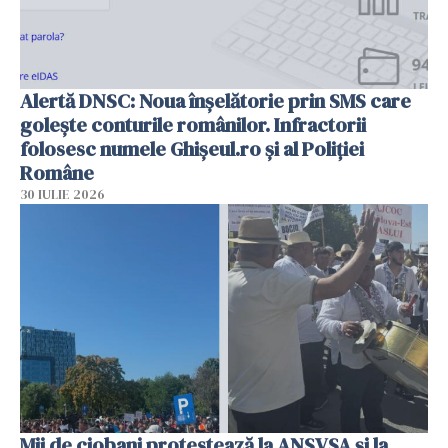
Alertă DNSC: Noua înșelătorie prin SMS care
golește conturile românilor. Infractorii
folosesc numele Ghișeul.ro și al Poliției
Române
30 IULIE 2026
Mii de ciobani protestează la ANSVSA și la