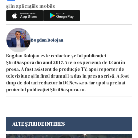
și în aplicațiile mobile
Bogdan Bolojan
Bogdan Bolojan este redactor-șef al publicației
ȘtiriDiaspora din anul 2017.Are o experiență de 13 ani în
presă. A fost asistent de producție TV, apoi reporter de
televiziune și în final drumul l-a dus în presa scrisă. A fost
timp de doi ani redactor la DCNews.ro, iar apoi a preluat
proiectul publicației ȘtiriDiaspora.ro.
ALTE ȘTIRI DE INTERES