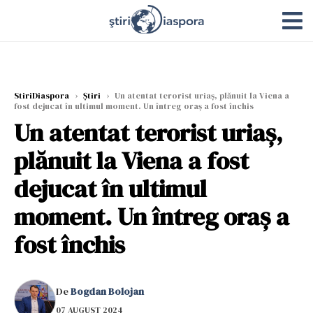
StiriDiaspora
›
Știri
›
Un atentat terorist uriaș, plănuit la Viena a
fost dejucat în ultimul moment. Un întreg oraș a fost închis
Un atentat terorist uriaș,
plănuit la Viena a fost
dejucat în ultimul
moment. Un întreg oraș a
fost închis
De
Bogdan Bolojan
07 AUGUST 2024