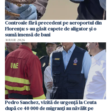
Controale fără precedent pe aeroportul din
Florența: s-au găsit capete de aligator și o
sumă imensă de bani
31 IULIE 2026
Pedro Sanchez, vizită de urgență la Ceuta
după ce 40 000 de migranți au năvălit pe