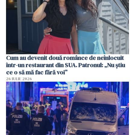
Cum au devenit două românce de neînlocuit
într-un restaurant din SUA. Patronul: „Nu știu
ce o să mă fac fără voi”
26 IULIE 2026