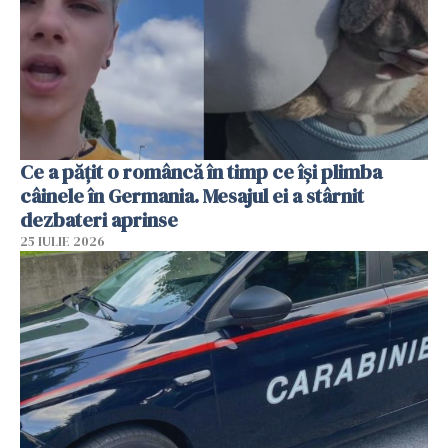
Ce a pățit o româncă în timp ce își plimba
câinele în Germania. Mesajul ei a stârnit
dezbateri aprinse
25 IULIE 2026