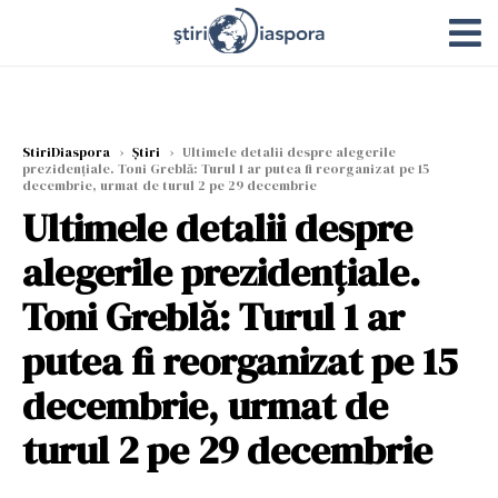
StiriDiaspora
›
Știri
›
Ultimele detalii despre alegerile
prezidențiale. Toni Greblă: Turul 1 ar putea fi reorganizat pe 15
decembrie, urmat de turul 2 pe 29 decembrie
Ultimele detalii despre
alegerile prezidențiale.
Toni Greblă: Turul 1 ar
putea fi reorganizat pe 15
decembrie, urmat de
turul 2 pe 29 decembrie