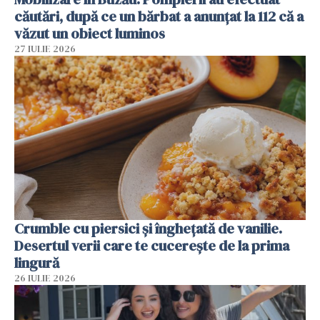
căutări, după ce un bărbat a anunțat la 112 că a
văzut un obiect luminos
27 IULIE 2026
Crumble cu piersici și înghețată de vanilie.
Desertul verii care te cucerește de la prima
lingură
26 IULIE 2026