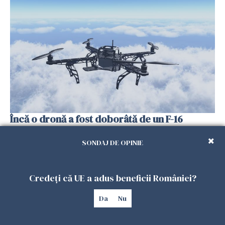
Încă o dronă a fost doborâtă de un F-16
românesc după ce a intrat ilegal în spațiul
aerian al României
SONDAJ DE OPINIE
25 IULIE 2026
Credeți că UE a adus beneficii României?
Da
Nu