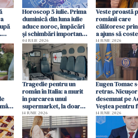
ă
Horoscop 5 iulie. Prima
Veste proastă 
 a
duminică din luna iulie
românii care
după
aduce noroc, împăcări
călătoresc prin
.
și schimbări importante
a ajuns să coste
mor
pentru câteva zodii
de bere
04 IULIE 2026
14 IUNIE 2026
Tragedie pentru un
Eugen Tomac s
român în Italia: a murit
retras. Nicușor
le
în parcarea unui
desemnat pe A
omâni
supermarket, la doar
Veștea pentru f
ate
50 de ani
de premier
14 IUNIE 2026
14 IUNIE 2026