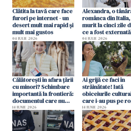
Clătita la tavă care face
Alexandra, o tânăr
furori pe internet - un
românca din Italia,
desert mult mai rapid și
murit la cinci zile 
mult mai gustos
ce a fost externată
Anchetă pentru o
04 IULIE 2026
04 IULIE 2026
din culpă
Călătorești în afara țării
Ai grijă ce faci în
cu minori? Schimbare
străinătate! Iată
importantă la frontieră:
obiceiurile cultura
documentul care nu
care i-au pus pe r
mai trebuie prezentat
în situații neaștept
14 IUNIE 2026
14 IUNIE 2026
fizic