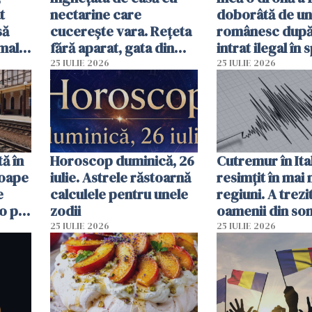
t
nectarine care
doborâtă de un
să
cucerește vara. Rețeta
românesc după
mall.
fără aparat, gata din
intrat ilegal în 
ma
câteva ingrediente
aerian al Român
25 IULIE 2026
25 IULIE 2026
ă în
Horoscop duminică, 26
Cutremur în Ital
roape
iulie. Astrele răstoarnă
resimțit în mai
e
calculele pentru unele
regiuni. A trezi
o pot
zodii
oamenii din so
ore
un alt seism pr
25 IULIE 2026
25 IULIE 2026
o zi înainte