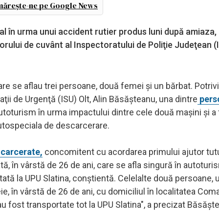
ărește-ne pe Google News
tal în urma unui accident rutier produs luni după amiaza
torului de cuvânt al Inspectoratului de Poliţie Judeţean (I
re se aflau trei persoane, două femei şi un bărbat. Potrivi
aţii de Urgenţă (ISU) Olt, Alin Băsăşteanu, una dintre
pers
utoturism în urma impactului dintre cele două maşini şi a 
autospeciala de descarcerare.
ncarcerate,
concomitent cu acordarea primului ajutor tut
, în vârstă de 26 de ani, care se afla singură în autoturi
rtată la UPU Slatina, conştientă. Celelalte două persoane, 
ie, în vârstă de 26 de ani, cu domiciliul în localitatea Coma
 fost transportate tot la UPU Slatina", a precizat Băsăşt