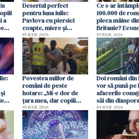
Un
Desertul perfect
Ce s-ar întâmpl
opiii
pentru luna iulie:
100.000 de rom
i a
Pavlova cu piersici
pleca mâine di
pe
coapte, miere și
Britanie? Econ
 mal
lavandă
resimți imediat
05 IULIE 2026
05 IULIE 2026
ie:
Povestea miilor de
Doi români din 
români de peste
vor să pună pe 
și
hotare: „Mi-e dor de
afacerile conaț
ie
țara mea, dar copiii
săi din diaspora
spun că Anglia e casa
ajută mai exact
05 IULIE 2026
04 IULIE 2026
noastră”