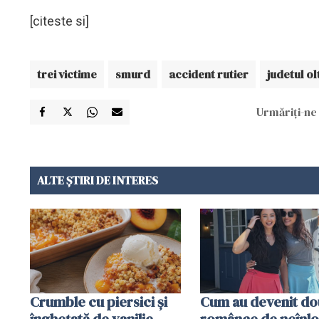
[citeste si]
trei victime
smurd
accident rutier
judetul ol
Urmăriți-ne 
ALTE ȘTIRI DE INTERES
Crumble cu piersici și
Cum au devenit do
înghețată de vanilie.
românce de neînlo