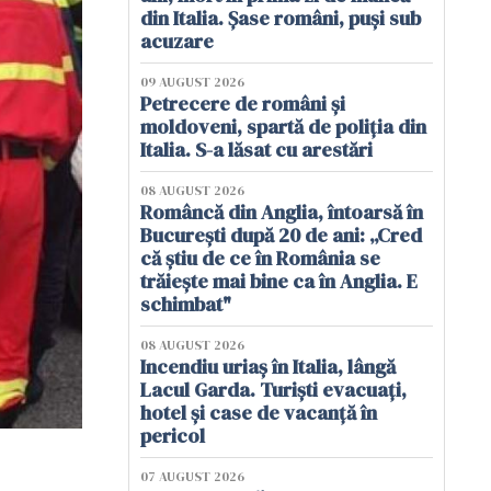
din Italia. Șase români, puși sub
acuzare
09 AUGUST 2026
Petrecere de români și
moldoveni, spartă de poliția din
Italia. S-a lăsat cu arestări
08 AUGUST 2026
Româncă din Anglia, întoarsă în
București după 20 de ani: „Cred
că știu de ce în România se
trăiește mai bine ca în Anglia. E
schimbat"
08 AUGUST 2026
Incendiu uriaș în Italia, lângă
Lacul Garda. Turiști evacuați,
hotel și case de vacanță în
pericol
07 AUGUST 2026