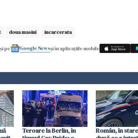
t
doua masini
incarcerata
Google News
și pe
și în aplicațiile mobile
uă
Teroare la Berlin, în
Român, în stare
cuit
timpul Gay Pride: o
după ce a intrat