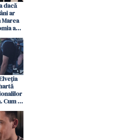
a dacă
âni ar
n Marea
omia ar
 șocul
Elveția
hartă
ionalilor
. Cum îi