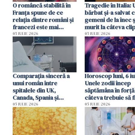
O româncă stabilită în
Tragedie în Italia: 
Franța spune de ce
bărbat și-a salvat c
relația dintre români și
gemeni de la înec ș
francezi este mai
murit la câteva cli
complicată decât pare
după ce i-a adus la
05 IULIE 2026
05 IULIE 2026
Comparația sinceră a
Horoscop luni, 6 iul
unui român între
Unele zodii încep
spitalele din UK,
săptămâna în forță 
Canada, Spania și
câteva trebuie să f
România
prudente
05 IULIE 2026
05 IULIE 2026