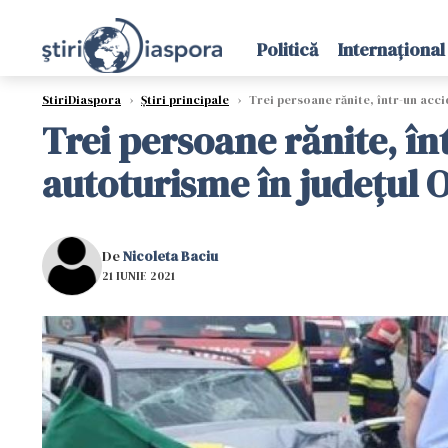
Politică
Internațional
StiriDiaspora
›
Știri principale
›
Trei persoane rănite, într-un acci
Trei persoane rănite, în
autoturisme în județul O
De
Nicoleta Baciu
21 IUNIE 2021