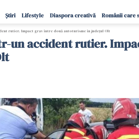
Știri
Lifestyle
Diaspora creativă
Românii care 
dent rutier. Impact grav între două autoturisme în județul Olt
tr-un accident rutier. Impa
lt