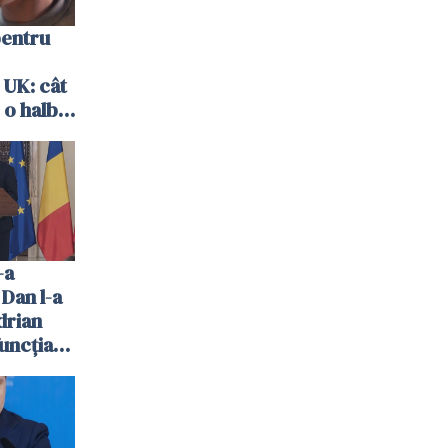
pentru
 UK: cât
 o halbă
-a
 Dan l-a
drian
uncția