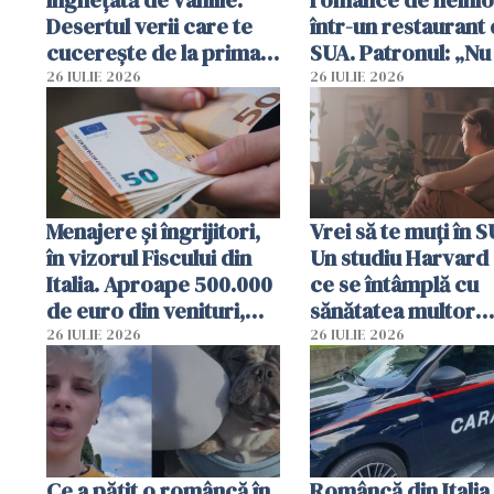
Desertul verii care te
într-un restaurant 
cucerește de la prima
SUA. Patronul: „Nu 
lingură
ce o să mă fac fără
26 IULIE 2026
26 IULIE 2026
Menajere și îngrijitori,
Vrei să te muți în 
în vizorul Fiscului din
Un studiu Harvard 
Italia. Aproape 500.000
ce se întâmplă cu
de euro din venituri,
sănătatea multor
ascunși de autorități
imigranți
26 IULIE 2026
26 IULIE 2026
Ce a pățit o româncă în
Româncă din Italia