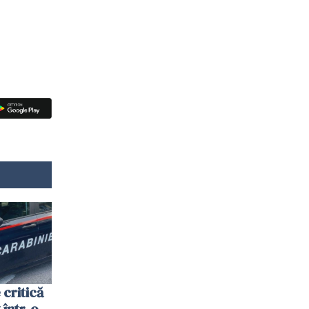
 critică
 într-o