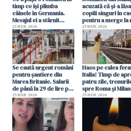
timp ce își plimba
acuzată că și-a lăsa
câinele în Germania.
copiii singuri în ca
Mesajul ei a stârnit
pentru a merge la 
dezbateri aprinse
Vecinii au dat alar
25 IULIE 2026
25 IULIE 2026
Se caută urgent români
Haos pe calea ferat
pentru șantiere din
Italia! Timp de ap
Marea Britanie. Salarii
patru zile, trenuril
de până la 29 de lire pe
spre Roma și Milan
oră
întârzia până la 3 
25 IULIE 2026
25 IULIE 2026