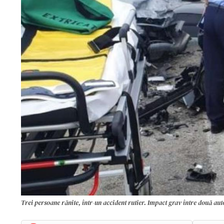
Trei persoane rănite, într-un accident rutier. Impact grav între două aut