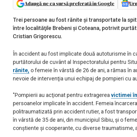
Adaugă-ne ca sursă preferată în Google
Urm
Trei persoane au fost rănite şi transportate la spi
între localităţile Brebeni şi Coteana, potrivit purtă
Cristian Grigorescu.
În accident au fost implicate două autoturisme în ca
purtătorului de cuvânt al Inspectoratului pentru Situ
rănite,
o femeie în vârstă de 26 de ani, a rămas în a
nevoie de intervenţia unui echipaj de pompieri cu 
"Pompierii au acţionat pentru extragerea
victimei î
persoanelor implicate în accident. Femeia încarcerată
politraumatizată prin accident rutier, a fost transpo
în vârstă de 35 de ani, din municipiul Sibiu, şi o feme
conştiente şi cooperante, cu diverse traumatisme, au