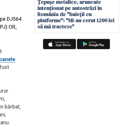
Țepușe metalice, aruncate
intenționat pe autostrăzi în
România de "baieții cu
, pe DJ564
platforme": "Mi-au cerut 1200 lei
să mă tracteze"
PJ) Olt,
t
oanele
fost
uror
sm,
un bărbat,
ni,
eanu.