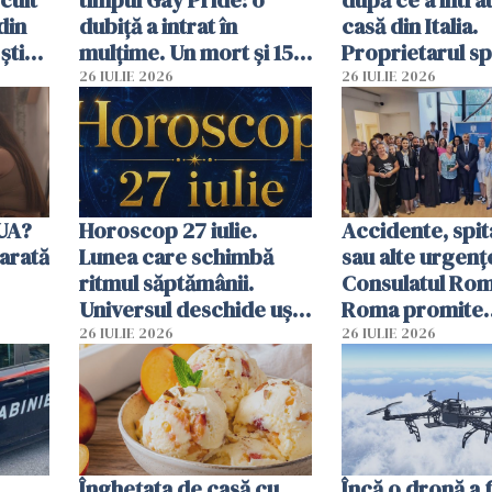
din
dubiță a intrat în
casă din Italia.
știu
mulțime. Un mort și 15
Proprietarul s
 voi”
răniți
s-a apărat cu un
26 IULIE 2026
26 IULIE 2026
SUA?
Horoscop 27 iulie.
Accidente, spit
arată
Lunea care schimbă
sau alte urgenț
ritmul săptămânii.
Consulatul Româ
Universul deschide uși
Roma promite
neașteptate pentru
intervenții în d
26 IULIE 2026
26 IULIE 2026
unele zodii
de ore
,
Înghețata de casă cu
Încă o dronă a 