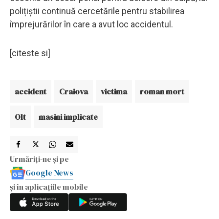
polițiștii continuă cercetările pentru stabilirea
împrejurărilor în care a avut loc accidentul.
[citeste si]
accident
Craiova
victima
roman mort
Olt
masini implicate
Urmăriți-ne și pe
Google News
și în aplicațiile mobile