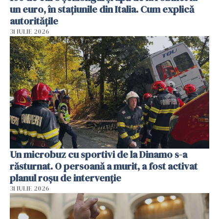
un euro, în stațiunile din Italia. Cum explică
autoritățile
31 IULIE 2026
Un microbuz cu sportivi de la Dinamo s-a
răsturnat. O persoană a murit, a fost activat
planul roșu de intervenție
31 IULIE 2026