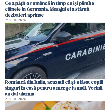
Ce a pățit o româncă în timp ce își plimba
câinele în Germania. Mesajul ei a stârnit
dezbateri aprinse
25 IULIE 2026
Româncă din Italia, acuzată că și-a lăsat copiii
singuri în casă pentru a merge la mall. Vecinii
au dat alarma
25 IULIE 2026