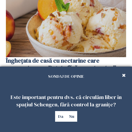
Înghețata de casă cu nectarine care
cucerește vara. Rețeta fără aparat, gata din
câteva ingrediente
SONDAJ DE OPINIE
25 IULIE 2026
Este important pentru dvs. că circulăm liber în
spațiul Schengen, fără control la granițe?
Da
Nu