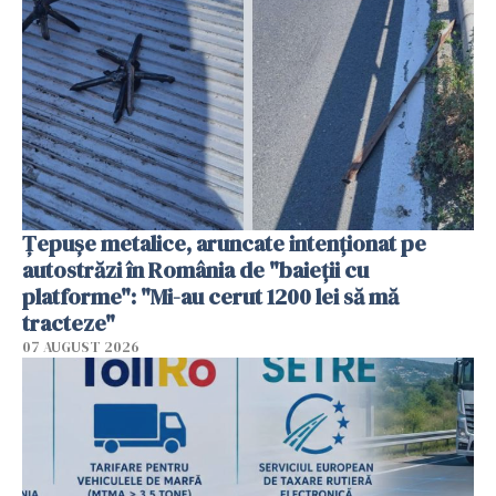
Țepușe metalice, aruncate intenționat pe
autostrăzi în România de "baieții cu
platforme": "Mi-au cerut 1200 lei să mă
tracteze"
07 AUGUST 2026