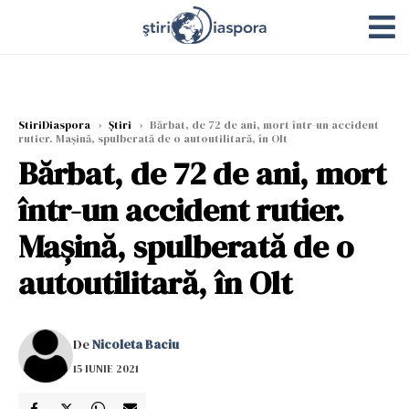
StiriDiaspora
›
Știri
›
Bărbat, de 72 de ani, mort într-un accident
rutier. Mașină, spulberată de o autoutilitară, în Olt
Bărbat, de 72 de ani, mort
într-un accident rutier.
Mașină, spulberată de o
autoutilitară, în Olt
De
Nicoleta Baciu
15 IUNIE 2021