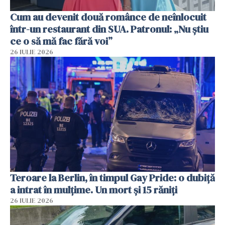
Cum au devenit două românce de neînlocuit
într-un restaurant din SUA. Patronul: „Nu știu
ce o să mă fac fără voi”
26 IULIE 2026
Teroare la Berlin, în timpul Gay Pride: o dubiță
a intrat în mulțime. Un mort și 15 răniți
26 IULIE 2026