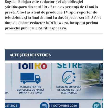
Bogdan Bolojan este redactor-șef al publicației
ȘtiriDiaspora din anul 2017.Are o experiență de 13 ani în
presă. A fost asistent de producție TV, apoi reporter de
televiziune și în final drumul l-a dus în presa scrisă. A fost
timp de doi ani redactor la DCNews.ro, iar apoi a preluat
proiectul publicației ȘtiriDiaspora.ro.
ALTE ȘTIRI DE INTERES