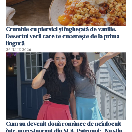
Crumble cu piersici și înghețată de vanilie.
Desertul verii care te cucerește de la prima
lingură
26 IULIE 2026
Cum au devenit două românce de neînlocuit
într-un restaurant din SUA. Patronul: „Nu știu