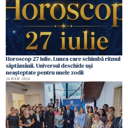
Horoscop 27 iulie. Lunea care schimbă ritmul
săptămânii. Universul deschide uși
neașteptate pentru unele zodii
26 IULIE 2026