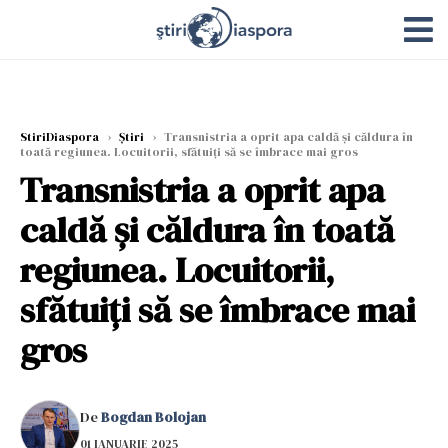
StiriDiaspora
›
Știri
›
Transnistria a oprit apa caldă și căldura în
toată regiunea. Locuitorii, sfătuiți să se îmbrace mai gros
Transnistria a oprit apa
caldă și căldura în toată
regiunea. Locuitorii,
sfătuiți să se îmbrace mai
gros
De
Bogdan Bolojan
01 IANUARIE 2025