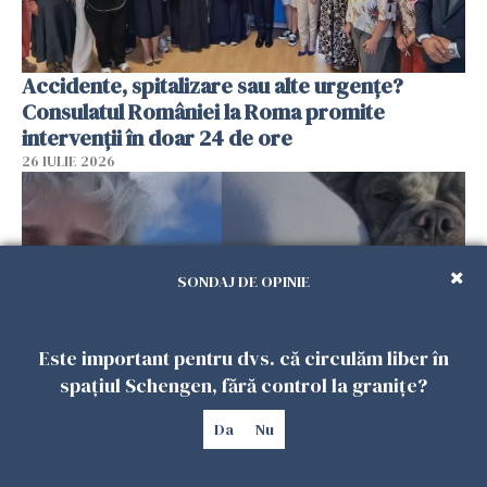
Accidente, spitalizare sau alte urgențe?
Consulatul României la Roma promite
intervenții în doar 24 de ore
26 IULIE 2026
SONDAJ DE OPINIE
Este important pentru dvs. că circulăm liber în
spațiul Schengen, fără control la granițe?
Da
Nu
Ce a pățit o româncă în timp ce își plimba
câinele în Germania. Mesajul ei a stârnit
dezbateri aprinse