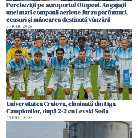
Percheziții pe aeroportul Otopeni. Angajații
unei mari companii aeriene furau parfumuri,
ceasuri și mâncarea destinată vânzării
30 IULIE 2026
Universitatea Craiova, eliminată din Liga
Campionilor, după 2-2 cu Levski Sofia
29 IULIE 2026