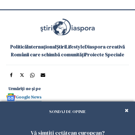
Politică
Internațional
Știri
Lifestyle
Diaspora creativă
Românii care schimbă comunități
Proiecte Speciale
Urmăriți-ne și pe
Google News
și în aplicațiile mobile
SONDAJ DE OPINIE
Politica de
Politica
Gestionați
Contact
Declarație de
Vă simțiți cetățean european?