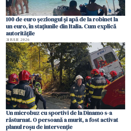
100 de euro șezlongul și apă de la robinet la
un euro, în stațiunile din Italia. Cum explică
autoritățile
31 IULIE 2026
Un microbuz cu sportivi de la Dinamo s-a
răsturnat. O persoană a murit, a fost activat
planul roșu de intervenție