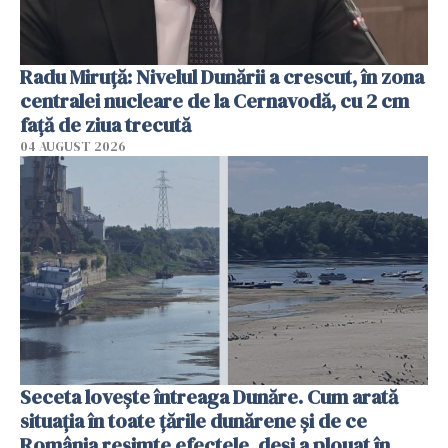
Radu Miruţă: Nivelul Dunării a crescut, în zona
centralei nucleare de la Cernavodă, cu 2 cm
faţă de ziua trecută
04 AUGUST 2026
Seceta lovește întreaga Dunăre. Cum arată
situația în toate țările dunărene și de ce
România resimte efectele, deși a plouat în