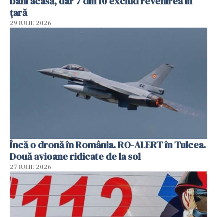
bani acasă, dar 7 din 10 exclud revenirea în
țară
29 IULIE 2026
Încă o dronă în România. RO-ALERT în Tulcea.
Două avioane ridicate de la sol
27 IULIE 2026