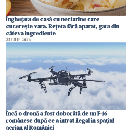
Înghețata de casă cu nectarine care
cucerește vara. Rețeta fără aparat, gata din
câteva ingrediente
25 IULIE 2026
Încă o dronă a fost doborâtă de un F-16
românesc după ce a intrat ilegal în spațiul
aerian al României