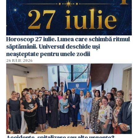
Horoscop 27 iulie. Lunea care schimbă ritmul
săptămânii. Universul deschide uși
neașteptate pentru unele zodii
26 IULIE 2026
Accidente, spitalizare sau alte urgențe?