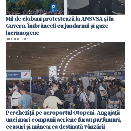
Mii de ciobani protestează la ANSVSA și la
Guvern. Îmbrânceli cu jandarmii și gaze
lacrimogene
30 IULIE 2026
Percheziții pe aeroportul Otopeni. Angajații
unei mari companii aeriene furau parfumuri,
ceasuri și mâncarea destinată vânzării