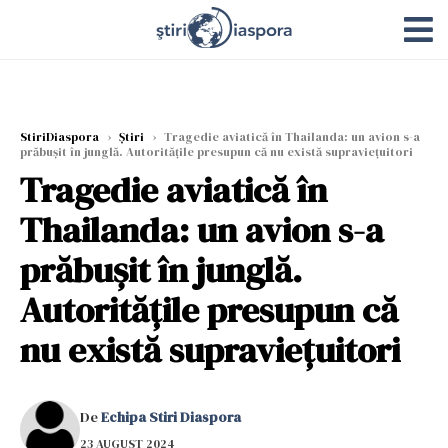
StiriDiaspora
›
Știri
›
Tragedie aviatică în Thailanda: un avion s-a
prăbușit în junglă. Autoritățile presupun că nu există supraviețuitori
Tragedie aviatică în
Thailanda: un avion s-a
prăbușit în junglă.
Autoritățile presupun că
nu există supraviețuitori
De
Echipa Stiri Diaspora
23 AUGUST 2024