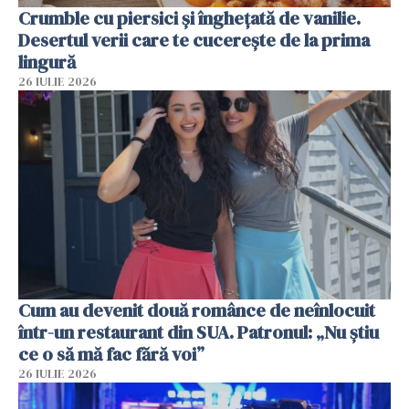
Crumble cu piersici și înghețată de vanilie.
Desertul verii care te cucerește de la prima
lingură
26 IULIE 2026
Cum au devenit două românce de neînlocuit
într-un restaurant din SUA. Patronul: „Nu știu
ce o să mă fac fără voi”
26 IULIE 2026