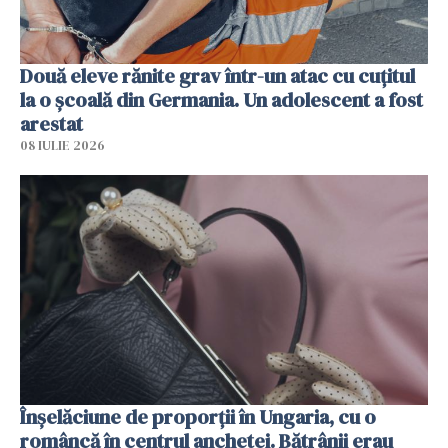
Două eleve rănite grav într-un atac cu cuțitul
la o școală din Germania. Un adolescent a fost
arestat
08 IULIE 2026
Înșelăciune de proporții în Ungaria, cu o
româncă în centrul anchetei. Bătrânii erau