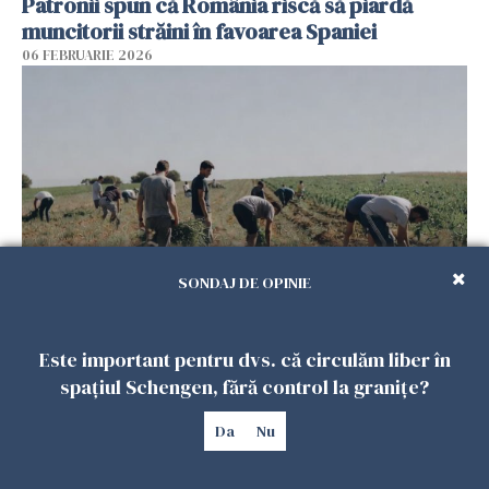
Patronii spun că România riscă să piardă
muncitorii străini în favoarea Spaniei
06 FEBRUARIE 2026
SONDAJ DE OPINIE
Muncitori români exploatați de clanul „Muti”
în Spania: 17 arestări în urma unui raid al
Este important pentru dvs. că circulăm liber în
poliției
spațiul Schengen, fără control la granițe?
04 FEBRUARIE 2026
Da
Nu