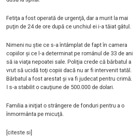
Fetiţa a fost operată de urgenţă, dar a murit la mai
puţin de 24 de ore după ce unchiul ei i-a tăiat gâtul.
Nimeni nu ştie ce s-a întâmplat de fapt în camera
copiilor şi ce l-a determinat pe românul de 33 de ani
să ia viaţa nepoatei sale. Poliţia crede că bărbatul a
vrut să ucidă toţi copiii dacă nu ar fi intervenit tatăl.
Bărbatul a fost arestat şi va fi judecat pentru crimă.
I s-a stabilit o cauţiune de 500.000 de dolari.
Familia a iniţiat o strângere de fonduri pentru a o
înmormânta pe micuţă.
[citeste si]