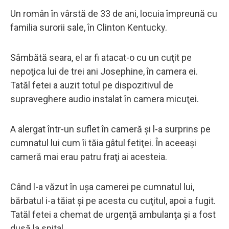
Un român în vârstă de 33 de ani, locuia împreună cu
familia surorii sale, în Clinton Kentucky.
Sâmbătă seara, el ar fi atacat-o cu un cuţit pe
nepoţica lui de trei ani Josephine, în camera ei.
Tatăl fetei a auzit totul pe dispozitivul de
supraveghere audio instalat în camera micuţei.
A alergat într-un suflet în cameră şi l-a surprins pe
cumnatul lui cum îi tăia gâtul fetiţei. În aceeaşi
cameră mai erau patru fraţi ai acesteia.
Când l-a văzut în uşa camerei pe cumnatul lui,
bărbatul i-a tăiat şi pe acesta cu cuţitul, apoi a fugit.
Tatăl fetei a chemat de urgenţă ambulanţa şi a fost
dusă la spital.