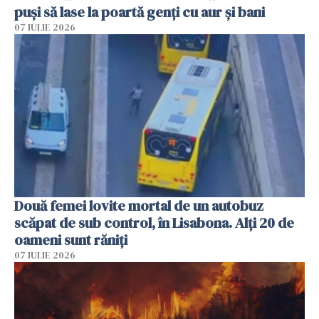
puși să lase la poartă genți cu aur și bani
07 IULIE 2026
Două femei lovite mortal de un autobuz
scăpat de sub control, în Lisabona. Alți 20 de
oameni sunt răniți
07 IULIE 2026