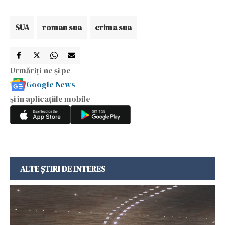
SUA
roman sua
crima sua
Urmăriți-ne și pe
Google News
și în aplicațiile mobile
ALTE ȘTIRI DE INTERES