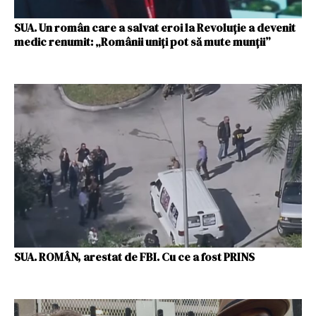
SUA. Un român care a salvat eroi la Revoluţie a devenit
medic renumit: „Românii uniţi pot să mute munţii”
SUA. ROMÂN, arestat de FBI. Cu ce a fost PRINS