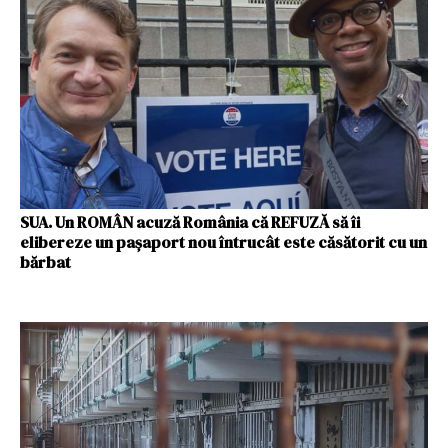
SUA. Un ROMÂN acuză România că REFUZĂ să îi
elibereze un paşaport nou întrucât este căsătorit cu un
bărbat