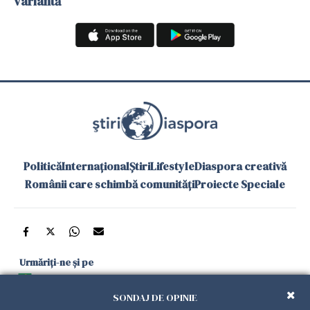
variantă
Politică
Internațional
Știri
Lifestyle
Diaspora creativă
Românii care schimbă comunități
Proiecte Speciale
Urmăriți-ne și pe
Google News
SONDAJ DE OPINIE
și în aplicațiile mobile