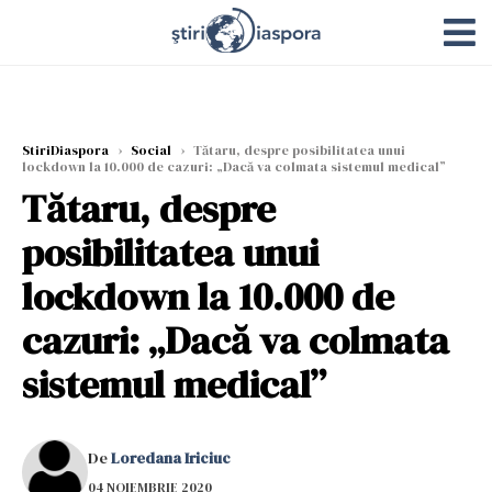
StiriDiaspora
›
Social
›
Tătaru, despre posibilitatea unui
lockdown la 10.000 de cazuri: „Dacă va colmata sistemul medical”
Tătaru, despre
posibilitatea unui
lockdown la 10.000 de
cazuri: „Dacă va colmata
sistemul medical”
De
Loredana Iriciuc
04 NOIEMBRIE 2020