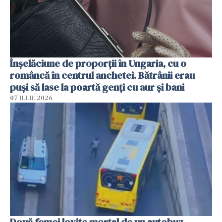
Înșelăciune de proporții în Ungaria, cu o
româncă în centrul anchetei. Bătrânii erau
puși să lase la poartă genți cu aur și bani
07 IULIE 2026