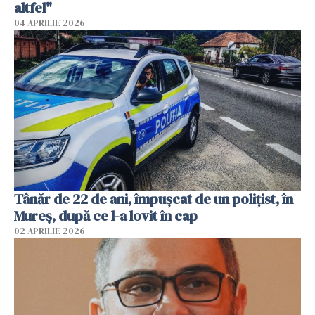
altfel"
04 APRILIE 2026
Tânăr de 22 de ani, împușcat de un polițist, în
Mureș, după ce l-a lovit în cap
02 APRILIE 2026