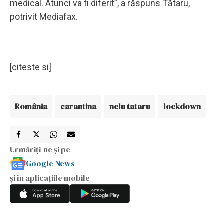
medical. Atunci va fi diferit”, a răspuns Tătaru,
potrivit Mediafax.
[citeste si]
România
carantina
nelu tataru
lockdown
Urmăriți-ne și pe
Google News
și în aplicațiile mobile