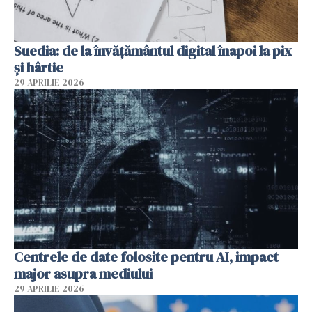
Suedia: de la învățământul digital înapoi la pix
și hârtie
29 APRILIE 2026
Centrele de date folosite pentru AI, impact
major asupra mediului
29 APRILIE 2026