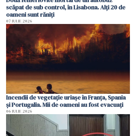
Două femei lovite mortal de un autobuz
scăpat de sub control, în Lisabona. Alți 20 de
oameni sunt răniți
07 IULIE 2026
Incendii de vegetație uriașe în Franța, Spania
și Portugalia. Mii de oameni au fost evacuați
06 IULIE 2026