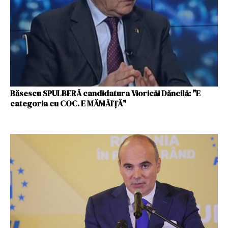
Băsescu SPULBERĂ candidatura Vioricăi Dăncilă: "E
categoria cu COC. E MĂMĂIŢĂ"