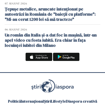
07 AUGUST 2026
Țepușe metalice, aruncate intenționat pe
autostrăzi în România de "baieții cu platforme":
"Mi-au cerut 1200 lei să mă tracteze"
06 AUGUST 2026
Un român din Italia și-a dat foc în mașină, într-un
apel video cu fosta iubită. Era chiar în fața
locuinței iubitei din Milano
Politică
Internațional
Știri
Lifestyle
Diaspora creativă