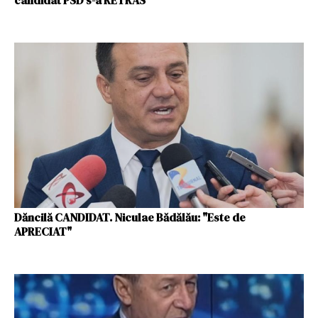
candidat PSD s-a RETRAS
Dăncilă CANDIDAT. Niculae Bădălău: "Este de
APRECIAT"