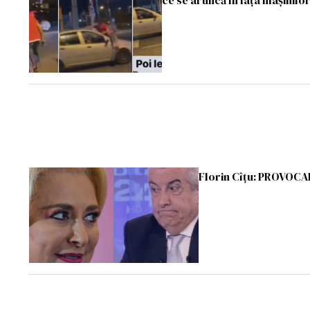
ce se aruncă în fața mașinilo
Florin Cîțu: PROVOCAR