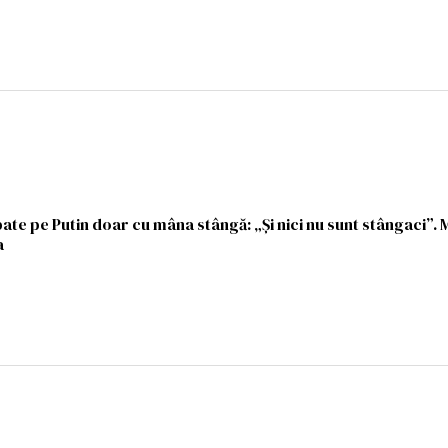
ate pe Putin doar cu mâna stângă: „Și nici nu sunt stângaci”. 
a