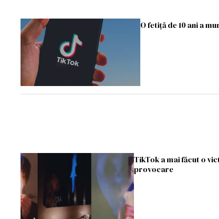
O fetiță de 10 ani a 
TikTok a mai făcut o vict
provocare