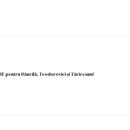
r
E pentru Dăncilă, Teodorovici și Tăriceanu!