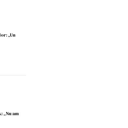
lor: „Un
k: „Nu am