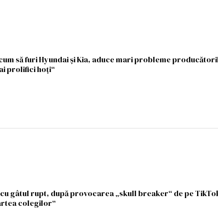
 cum să furi Hyundai și Kia, aduce mari probleme producători
ai prolifici hoți“
s cu gâtul rupt, după provocarea „skull breaker“ de pe TikTo
artea colegilor“