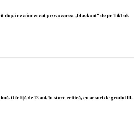
murit după ce a încercat provocarea „blackout“ de pe TikTok
imă. O fetiţă de 13 ani, în stare critică, cu arsuri de gradul III