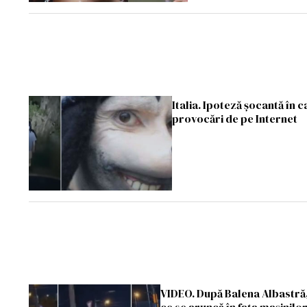
Italia. Ipoteză șocantă în c
provocări de pe Internet
VIDEO. După Balena Albastră,