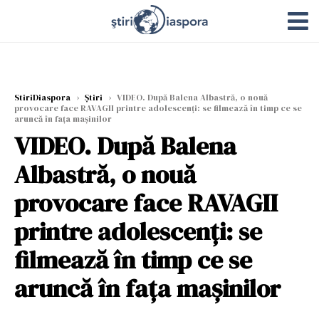
StiriDiaspora
›
Știri
›
VIDEO. După Balena Albastră, o nouă
provocare face RAVAGII printre adolescenți: se filmează în timp ce se
aruncă în fața mașinilor
VIDEO. După Balena
Albastră, o nouă
provocare face RAVAGII
printre adolescenți: se
filmează în timp ce se
aruncă în fața mașinilor