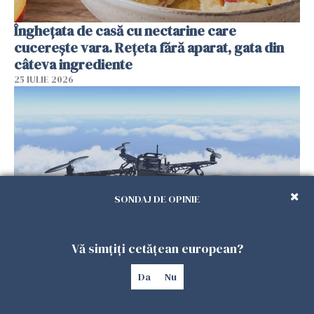
Înghețata de casă cu nectarine care
cucerește vara. Rețeta fără aparat, gata din
câteva ingrediente
25 IULIE 2026
SONDAJ DE OPINIE
Vă simțiți cetățean european?
Încă o dronă a fost doborâtă de un F-16
românesc după ce a intrat ilegal în spațiul
Da
Nu
aerian al României
25 IULIE 2026