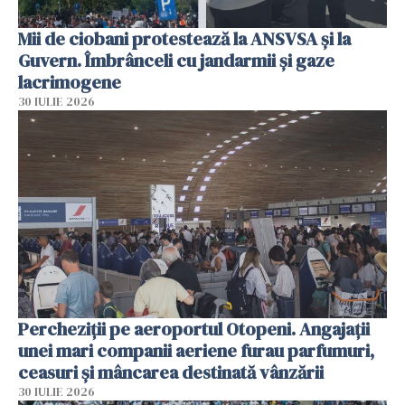
Mii de ciobani protestează la ANSVSA și la
Guvern. Îmbrânceli cu jandarmii și gaze
lacrimogene
30 IULIE 2026
Percheziții pe aeroportul Otopeni. Angajații
unei mari companii aeriene furau parfumuri,
ceasuri și mâncarea destinată vânzării
30 IULIE 2026