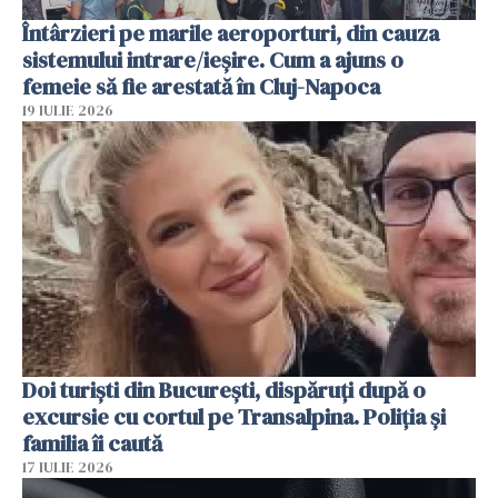
Întârzieri pe marile aeroporturi, din cauza
sistemului intrare/ieșire. Cum a ajuns o
femeie să fie arestată în Cluj-Napoca
19 IULIE 2026
Doi turiști din București, dispăruți după o
excursie cu cortul pe Transalpina. Poliția și
familia îi caută
17 IULIE 2026