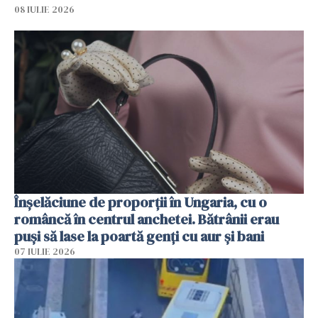
08 IULIE 2026
Înșelăciune de proporții în Ungaria, cu o
româncă în centrul anchetei. Bătrânii erau
puși să lase la poartă genți cu aur și bani
07 IULIE 2026