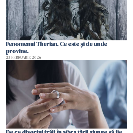
Fenomenul Therian. Ce este și de unde
provine.
25 FEBRUARIE 2026
De ce divorțul trăit în afara țării ajunge să fie