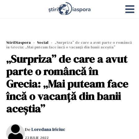
StiriDiaspora
›
Social
›
„Surpriza” de care a avut parte o româncă
în Grecia: „Mai puteam face încă o vacanţă din banii aceştia”
„Surpriza” de care a avut
parte o româncă în
Grecia: „Mai puteam face
încă o vacanţă din banii
aceştia”
De
Loredana Iriciuc
23 IULIE 2022