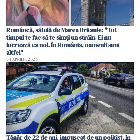
Româncă, sătulă de Marea Britanie: "Tot
timpul te fac să te simți un străin. Ei nu
lucrează ca noi. În România, oamenii sunt
altfel"
04 APRILIE 2026
Tânăr de 22 de ani, împușcat de un polițist, în