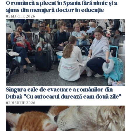
O româncă a plecat în Spania fără nimic și a
ajuns din menajeră doctor în educație
03 MARTIE 2026
Singura cale de evacuare a românilor din
Dubai: "Cu autocarul durează cam două zile"
02 MARTIE 2026