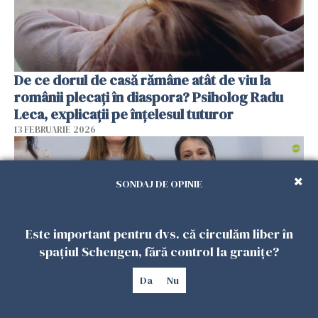
De ce dorul de casă rămâne atât de viu la
românii plecați în diaspora? Psiholog Radu
Leca, explicații pe înțelesul tuturor
13 FEBRUARIE 2026
SONDAJ DE OPINIE
Este important pentru dvs. că circulăm liber în
spațiul Schengen, fără control la granițe?
Da
Nu
Viața tot mai scumpă din Spania schimbă