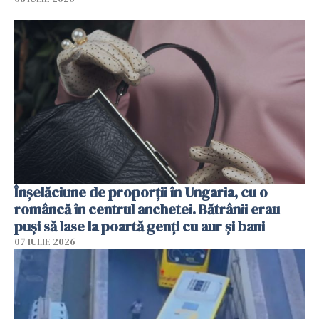
Înșelăciune de proporții în Ungaria, cu o
româncă în centrul anchetei. Bătrânii erau
puși să lase la poartă genți cu aur și bani
07 IULIE 2026