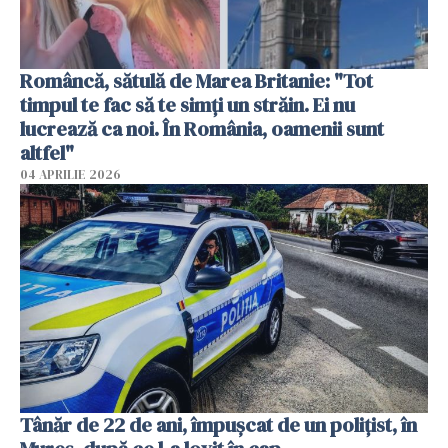
Româncă, sătulă de Marea Britanie: "Tot
timpul te fac să te simți un străin. Ei nu
lucrează ca noi. În România, oamenii sunt
altfel"
04 APRILIE 2026
Tânăr de 22 de ani, împușcat de un polițist, în