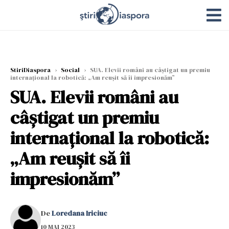
StiriDiaspora
›
Social
›
SUA. Elevii români au câștigat un premiu
internațional la robotică: „Am reușit să îi impresionăm”
SUA. Elevii români au
câștigat un premiu
internațional la robotică:
„Am reușit să îi
impresionăm”
De
Loredana Iriciuc
10 MAI 2023