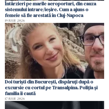
Întârzieri pe marile aeroporturi, din cauza
sistemului intrare/ieșire. Cum a ajuns o
femeie să fie arestată în Cluj-Napoca
19 IULIE 2026
Doi turiști din București, dispăruți după o
excursie cu cortul pe Transalpina. Poliția și
familia îi caută
17 IULIE 2026