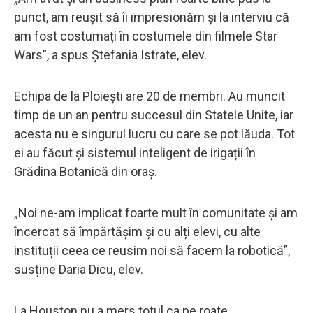
punct, am reușit să îi impresionăm și la interviu că
am fost costumați în costumele din filmele Star
Wars”, a spus Ștefania Istrate, elev.
Echipa de la Ploiești are 20 de membri. Au muncit
timp de un an pentru succesul din Statele Unite, iar
acesta nu e singurul lucru cu care se pot lăuda. Tot
ei au făcut și sistemul inteligent de irigații în
Grădina Botanică din oraș.
„Noi ne-am implicat foarte mult în comunitate și am
încercat să împărtășim și cu alți elevi, cu alte
instituții ceea ce reusim noi să facem la robotică”,
susține Daria Dicu, elev.
La Houston nu a mers totul ca pe roate,