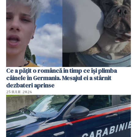
Ce a pățit o româncă în timp ce își plimba
câinele în Germania. Mesajul ei a stârnit
dezbateri aprinse
25 IULIE 2026