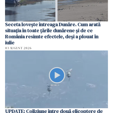
Seceta lovește întreaga Dunăre. Cum arată
situația în toate țările dunărene și de ce
România resimte efectele, deși a plouat în
iulie
03 AUGUST 2026
UPDATE: Coliziune între două elicoptere de