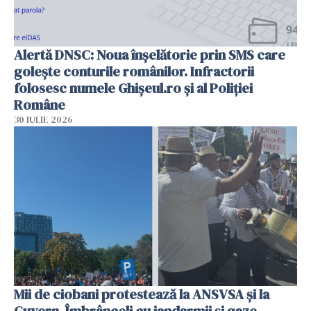
Alertă DNSC: Noua înșelătorie prin SMS care
golește conturile românilor. Infractorii
folosesc numele Ghișeul.ro și al Poliției
Române
30 IULIE 2026
Mii de ciobani protestează la ANSVSA și la
Guvern. Îmbrânceli cu jandarmii și gaze