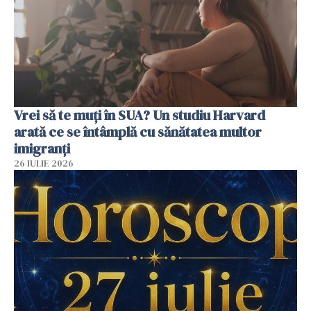
Vrei să te muți în SUA? Un studiu Harvard
arată ce se întâmplă cu sănătatea multor
imigranți
26 IULIE 2026