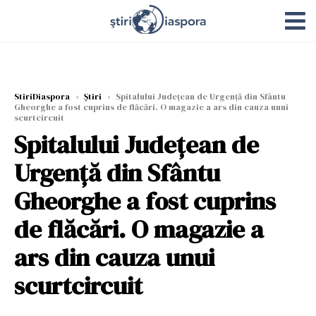
StiriDiaspora
›
Știri
›
Spitalului Judeţean de Urgenţă din Sfântu
Gheorghe a fost cuprins de flăcări. O magazie a ars din cauza unui
scurtcircuit
Spitalului Judeţean de
Urgenţă din Sfântu
Gheorghe a fost cuprins
de flăcări. O magazie a
ars din cauza unui
scurtcircuit