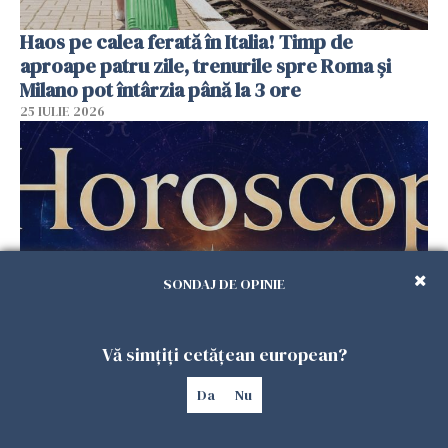
Haos pe calea ferată în Italia! Timp de
aproape patru zile, trenurile spre Roma și
Milano pot întârzia până la 3 ore
25 IULIE 2026
SONDAJ DE OPINIE
Vă simțiți cetățean european?
Horoscop duminică, 26 iulie. Astrele
răstoarnă calculele pentru unele zodii
Da
Nu
25 IULIE 2026