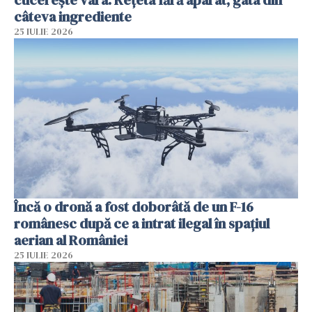
cucerește vara. Rețeta fără aparat, gata din
câteva ingrediente
25 IULIE 2026
Încă o dronă a fost doborâtă de un F-16
românesc după ce a intrat ilegal în spațiul
aerian al României
25 IULIE 2026