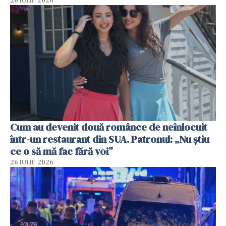
26 IULIE 2026
Cum au devenit două românce de neînlocuit
într-un restaurant din SUA. Patronul: „Nu știu
ce o să mă fac fără voi”
26 IULIE 2026