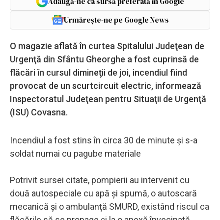
Adaugă-ne ca sursă preferată în Google
Urmărește-ne pe Google News
O magazie aflată în curtea Spitalului Judeţean de
Urgenţă din Sfântu Gheorghe a fost cuprinsă de
flăcări în cursul dimineţii de joi, incendiul fiind
provocat de un scurtcircuit electric, informează
Inspectoratul Judeţean pentru Situaţii de Urgenţă
(ISU) Covasna.
Incendiul a fost stins în circa 30 de minute şi s-a
soldat numai cu pagube materiale
Potrivit sursei citate, pompierii au intervenit cu
două autospeciale cu apă şi spumă, o autoscară
mecanică şi o ambulanţă SMURD, existând riscul ca
flăcările să se propage şi la o anexă învecinată.