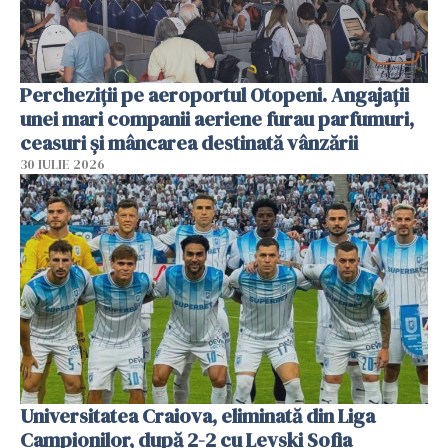
Percheziții pe aeroportul Otopeni. Angajații
unei mari companii aeriene furau parfumuri,
ceasuri și mâncarea destinată vânzării
30 IULIE 2026
Universitatea Craiova, eliminată din Liga
Campionilor, după 2-2 cu Levski Sofia