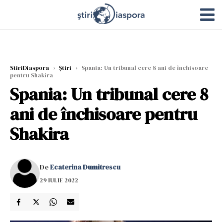
StiriDiaspora
›
Știri
›
Spania: Un tribunal cere 8 ani de închisoare
pentru Shakira
Spania: Un tribunal cere 8
ani de închisoare pentru
Shakira
De
Ecaterina Dumitrescu
29 IULIE 2022