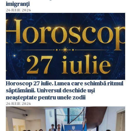
imigranți
26 IULIE 2026
Horoscop 27 iulie. Lunea care schimbă ritmul
săptămânii. Universul deschide uși
neașteptate pentru unele zodii
26 IULIE 2026