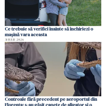
Ce trebuie să verifici înainte să închiriezi o
mașină vara aceasta
31 IULIE 2026
Controale fără precedent pe aeroportul din
Florența: s-au găsit capete de aligator și o