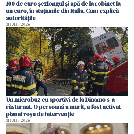
100 de euro șezlongul și apă de la robinet la
un euro, în stațiunile din Italia. Cum explică
autoritățile
31 IULIE 2026
Un microbuz cu sportivi de la Dinamo s-a
răsturnat. O persoană a murit, a fost activat
planul roșu de intervenție
31 IULIE 2026