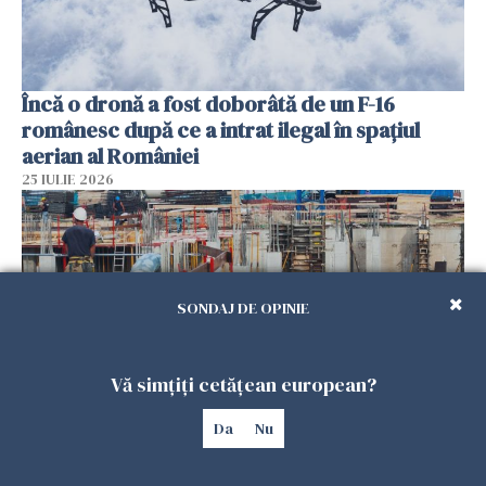
Încă o dronă a fost doborâtă de un F-16
românesc după ce a intrat ilegal în spațiul
aerian al României
25 IULIE 2026
SONDAJ DE OPINIE
Vă simțiți cetățean european?
Da
Nu
Se caută urgent români pentru șantiere din
Marea Britanie. Salarii de până la 29 de lire pe