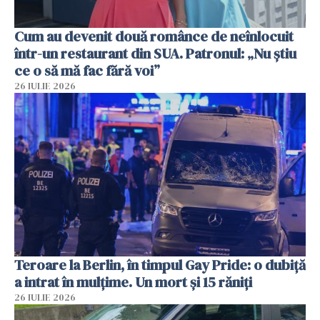
Cum au devenit două românce de neînlocuit
într-un restaurant din SUA. Patronul: „Nu știu
ce o să mă fac fără voi”
26 IULIE 2026
Teroare la Berlin, în timpul Gay Pride: o dubiță
a intrat în mulțime. Un mort și 15 răniți
26 IULIE 2026