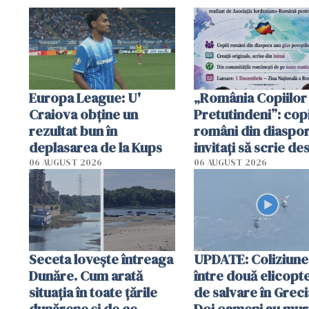
Europa League: U'
„România Copiilor
Craiova obține un
Pretutindeni”: copi
rezultat bun în
români din diaspor
deplasarea de la Kups
invitați să scrie de
România într-un v
06 AUGUST 2026
06 AUGUST 2026
special
Seceta lovește întreaga
UPDATE: Coliziune
Dunăre. Cum arată
între două elicopt
situația în toate țările
de salvare în Greci