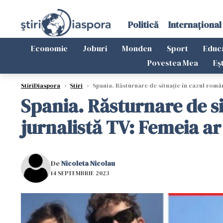
Politică
Internațional
Economie
Joburi
Monden
Sport
Educ
Povestea Mea
Eș
StiriDiaspora
›
Știri
›
Spania. Răsturnare de situație în cazul românul
Spania. Răsturnare de sit
jurnalistă TV: Femeia ar 
De
Nicoleta Nicolau
14 SEPTEMBRIE 2023