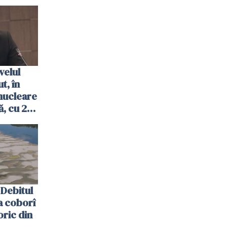
velul
t, în
nucleare
, cu 2
 trecută
Debitul
a coborî
oric din