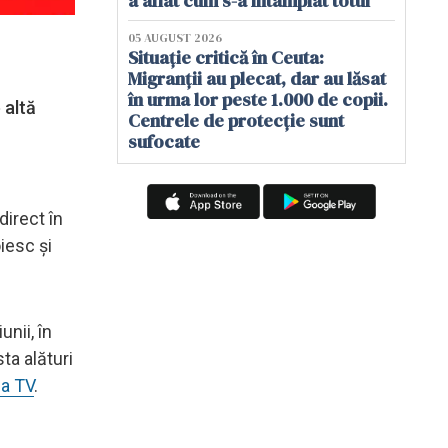
a aflat cum s-a întâmplat totul
05 AUGUST 2026
Situație critică în Ceuta:
Migranții au plecat, dar au lăsat
în urma lor peste 1.000 de copii.
 altă
Centrele de protecție sunt
sufocate
direct în
iesc și
nii, în
sta alături
a TV
.