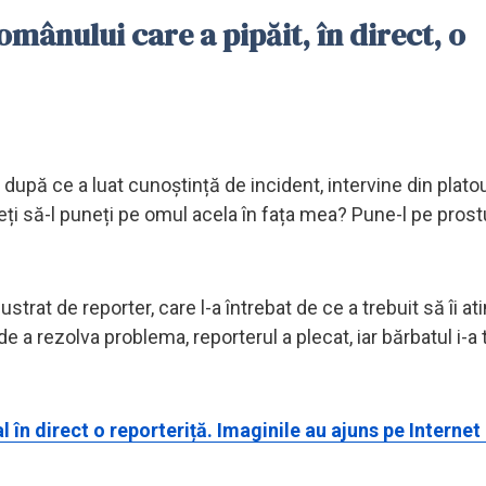
omânului care a pipăit, în direct, o
după ce a luat cunoștință de incident, intervine din platou:
eți să-l puneți pe omul acela în fața mea? Pune-l pe prostu
rat de reporter, care l-a întrebat de ce a trebuit să îi at
de a rezolva problema, reporterul a plecat, iar bărbatul i-a 
în direct o reporteriță. Imaginile au ajuns pe Internet