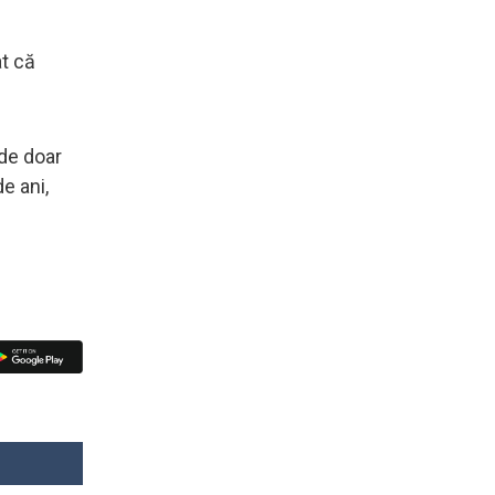
at că
 de doar
e ani,