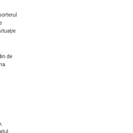
porterul
e
ituație
din de
ma.
,
atul