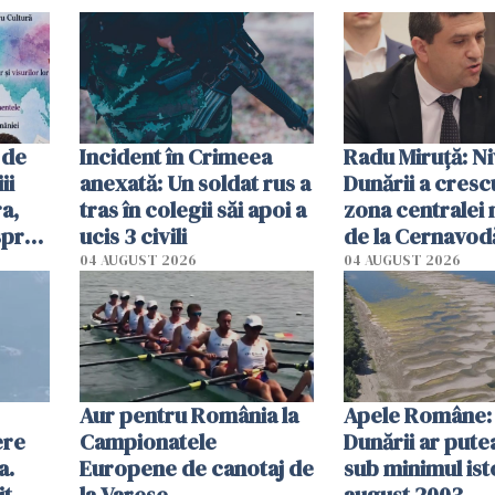
 de
Incident în Crimeea
Radu Miruţă: Ni
ii
anexată: Un soldat rus a
Dunării a crescu
a,
tras în colegii săi apoi a
zona centralei 
spre
ucis 3 civili
de la Cernavodă
olum
cm faţă de ziua
04 AUGUST 2026
04 AUGUST 2026
Aur pentru România la
Apele Române: 
ere
Campionatele
Dunării ar pute
a.
Europene de canotaj de
sub minimul ist