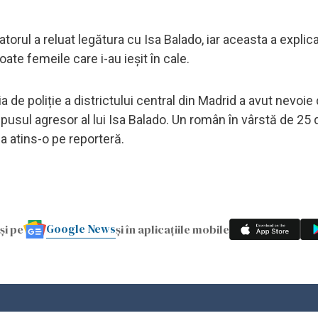
torul a reluat legătura cu Isa Balado, iar aceasta a explic
te femeile care i-au ieșit în cale.
a de poliție a districtului central din Madrid a avut nevoie
pusul agresor al lui Isa Balado. Un român în vârstă de 25 d
 atins-o pe reporteră.
Google News
și pe
și în aplicațiile mobile