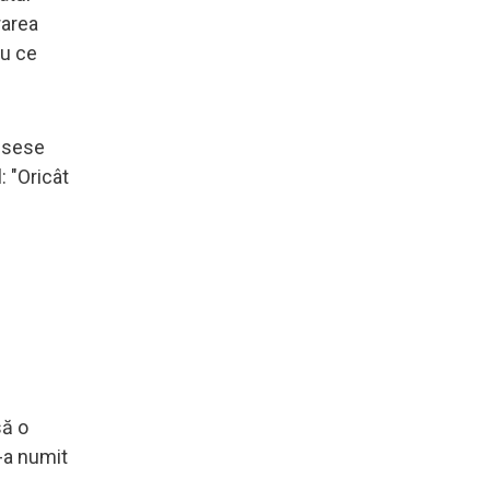
rarea
ru ce
insese
: "Oricât
să o
l-a numit