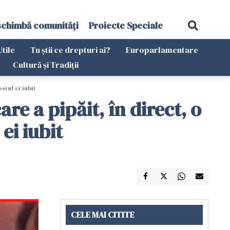
schimbă comunități
Proiecte Speciale
Utile
Tu știi ce drepturi ai?
Europarlamentare
Cultură și Tradiții
stul ei iubit
re a pipăit, în direct, o
ei iubit
CELE MAI CITITE