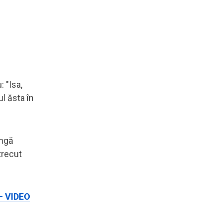
 "Isa,
l ăsta în
ingă
trecut
 - VIDEO