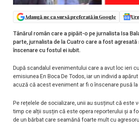
Adaugă-ne ca sursă preferată în Google
Urm
Tânărul român care a pipăit-o pe jurnalista Isa Bal
parte, jurnalista de la Cuatro care a fost agresată
înscenare cu fostul ei iubit.
După scandalul evenimentului care a avut loc ieri cu 
emisiunea En Boca De Todos, iar un individ a apărut d
acuză că acest eveniment ar fi o înscenare pusă la ca
Pe rețelele de socializare, unii au susținut că este 
timp ce alții susțin că este opera reporterului și a fo
de un bărbat care seamănă foarte mult cu agresorul 