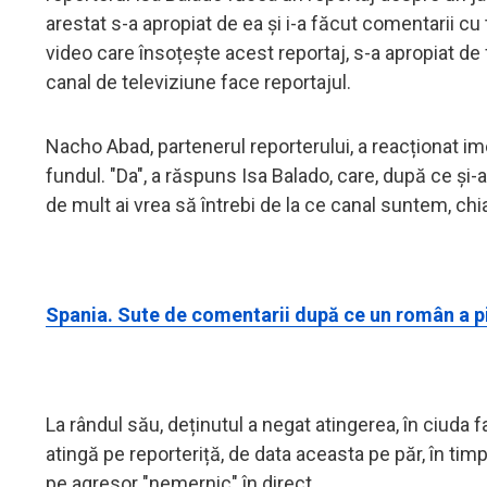
arestat s-a apropiat de ea și i-a făcut comentarii c
video care însoțește acest reportaj, s-a apropiat de 
canal de televiziune face reportajul.
Nacho Abad, partenerul reporterului, a reacționat ime
fundul. "Da", a răspuns Isa Balado, care, după ce și-a
de mult ai vrea să întrebi de la ce canal suntem, chi
Spania. Sute de comentarii după ce un român a pi
La rândul său, deținutul a negat atingerea, în ciuda f
atingă pe reporteriță, de data aceasta pe păr, în timp
pe agresor "nemernic" în direct.