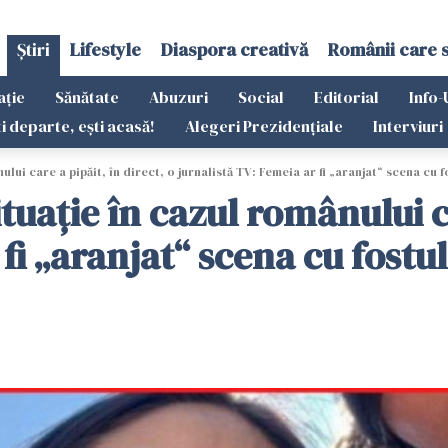
Știri
Lifestyle
Diaspora creativă
Românii care 
ație
Sănătate
Abuzuri
Social
Editorial
Info-
ti departe, ești acasă!
Alegeri Prezidențiale
Interviuri
ui care a pipăit, în direct, o jurnalistă TV: Femeia ar fi „aranjat“ scena cu fo
uație în cazul românului ca
fi „aranjat“ scena cu fostul 