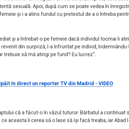
u tentă sexuală. Apoi, după cum se poate vedea în înregist
femeie și i-a atins fundul cu pretextul de a o întreba pent
diat și a întrebat-o pe femeie dacă individul tocmai îi at
 revenit din surpriză, l-a înfruntat pe individ, îndemnându-l
ar trebuie să mă atingi pe fund? Eu lucrez".
păit în direct un reporter TV din Madrid - VIDEO
aptului că a făcut-o în văzul tuturor. Bărbatul a continuat 
 ce aceasta îi cerea să o lase să își facă treaba, iar Abad 