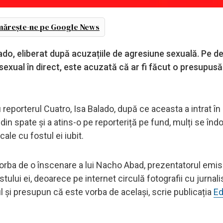
ărește-ne pe Google News
ado, eliberat după acuzațiile de agresiune sexuală. Pe de
 sexual în direct, este acuzată că ar fi făcut o presupusă
reporterul Cuatro, Isa Balado, după ce aceasta a intrat în 
in spate și a atins-o pe reporteriță pe fund, mulți se îndo
le cu fostul ei iubit.
vorba de o înscenare a lui Nacho Abad, prezentatorul emisiu
stului ei, deoarece pe internet circulă fotografii cu jurnali
și presupun că este vorba de același, scrie publicația
Ed