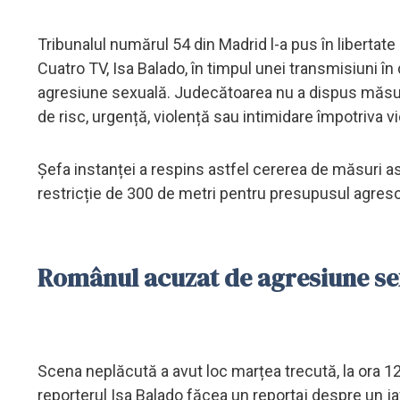
Tribunalul numărul 54 din Madrid l-a pus în libertate
Cuatro TV, Isa Balado, în timpul unei transmisiuni în
agresiune sexuală. Judecătoarea nu a dispus măsuri 
de risc, urgență, violență sau intimidare împotriva 
Șefa instanței a respins astfel cererea de măsuri asi
restricție de 300 de metri pentru presupusul agresor
Românul acuzat de agresiune se
Scena neplăcută a avut loc marțea trecută, la ora 12
reporterul Isa Balado făcea un reportaj despre un ja