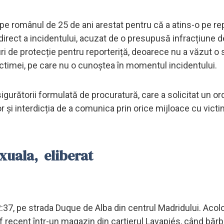
 pe românul de 25 de ani arestat pentru că a atins-o pe re
 direct a incidentului, acuzat de o presupusă infracțiune d
de protecție pentru reporteriță, deoarece nu a văzut o s
victimei, pe care nu o cunoștea în momentul incidentului.
gurătorii formulată de procuratură, care a solicitat un or
 și interdicția de a comunica prin orice mijloace cu victi
xuala, eliberat
:37, pe strada Duque de Alba din centrul Madridului. Acolo
f recent într-un magazin din cartierul Lavapiés, când bărb