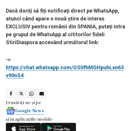
Dacă doriți să fiți notificați direct pe WhatsApp,
atunci când apare o nouă știre de interes
EXCLUSIV pentru românii din SPANIA, puteți intra
pe grupul de WhatsApp al cititorilor fideli
StiriDiaspora accesând următorul link:
->
https://chat.whatsapp.com/GS0fhMGHpuhLxn63
v90nS4
Urmăriți-ne și pe
Google News
și în aplicațiile mobile