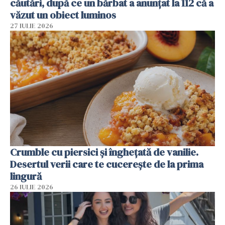
căutări, după ce un bărbat a anunțat la 112 că a
văzut un obiect luminos
27 IULIE 2026
Crumble cu piersici și înghețată de vanilie.
Desertul verii care te cucerește de la prima
lingură
26 IULIE 2026