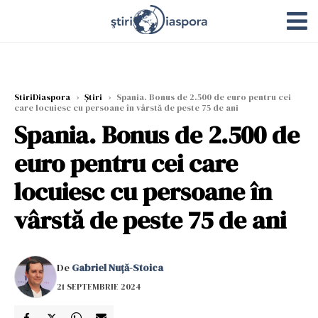
StiriDiaspora
›
Știri
›
Spania. Bonus de 2.500 de euro pentru cei
care locuiesc cu persoane în vârstă de peste 75 de ani
Spania. Bonus de 2.500 de
euro pentru cei care
locuiesc cu persoane în
vârstă de peste 75 de ani
De
Gabriel Nuță-Stoica
21 SEPTEMBRIE 2024