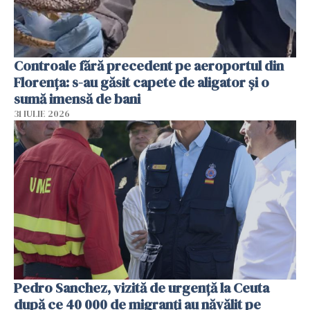
Controale fără precedent pe aeroportul din
Florența: s-au găsit capete de aligator și o
sumă imensă de bani
31 IULIE 2026
Pedro Sanchez, vizită de urgență la Ceuta
după ce 40 000 de migranți au năvălit pe