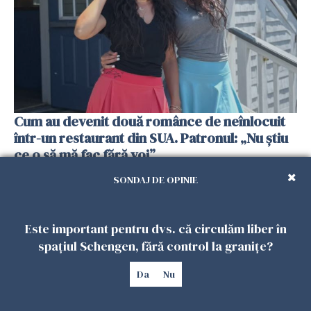
Cum au devenit două românce de neînlocuit
într-un restaurant din SUA. Patronul: „Nu știu
ce o să mă fac fără voi”
26 IULIE 2026
SONDAJ DE OPINIE
Este important pentru dvs. că circulăm liber în
spațiul Schengen, fără control la granițe?
Da
Nu