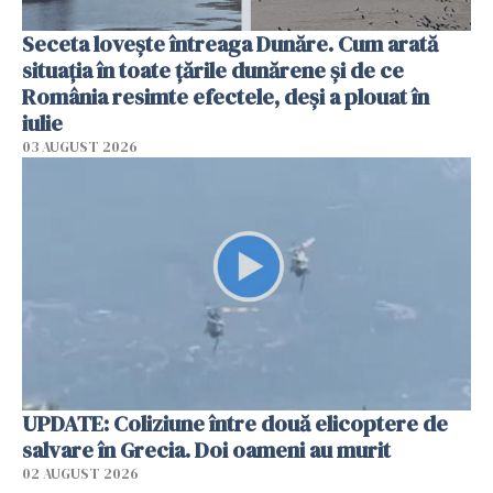
Seceta lovește întreaga Dunăre. Cum arată
situația în toate țările dunărene și de ce
România resimte efectele, deși a plouat în
iulie
03 AUGUST 2026
UPDATE: Coliziune între două elicoptere de
salvare în Grecia. Doi oameni au murit
02 AUGUST 2026