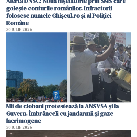
Alertă DNSC: Noua înșelătorie prin SMS care
golește conturile românilor. Infractorii
folosesc numele Ghișeul.ro și al Poliției
Române
30 IULIE 2026
Mii de ciobani protestează la ANSVSA și la
Guvern. Îmbrânceli cu jandarmii și gaze
lacrimogene
30 IULIE 2026