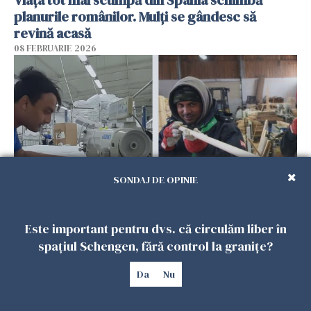
Viața tot mai scumpă din Spania schimbă
planurile românilor. Mulți se gândesc să
revină acasă
08 FEBRUARIE 2026
SONDAJ DE OPINIE
Patronii spun că România riscă să piardă
Este important pentru dvs. că circulăm liber în
muncitorii străini în favoarea Spaniei
spațiul Schengen, fără control la granițe?
06 FEBRUARIE 2026
Da
Nu