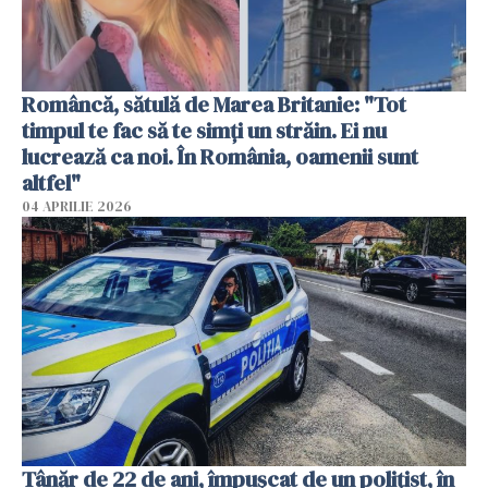
Româncă, sătulă de Marea Britanie: "Tot
timpul te fac să te simți un străin. Ei nu
lucrează ca noi. În România, oamenii sunt
altfel"
04 APRILIE 2026
Tânăr de 22 de ani, împușcat de un polițist, în