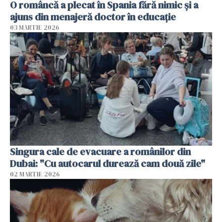
O româncă a plecat în Spania fără nimic și a
ajuns din menajeră doctor în educație
03 MARTIE 2026
Singura cale de evacuare a românilor din
Dubai: "Cu autocarul durează cam două zile"
02 MARTIE 2026