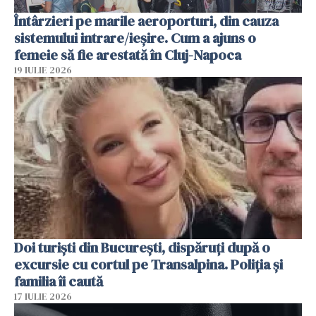
Întârzieri pe marile aeroporturi, din cauza
sistemului intrare/ieșire. Cum a ajuns o
femeie să fie arestată în Cluj-Napoca
19 IULIE 2026
Doi turiști din București, dispăruți după o
excursie cu cortul pe Transalpina. Poliția și
familia îi caută
17 IULIE 2026