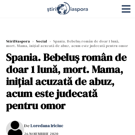
StiriDiaspora
›
Social
›
Spania. Bebeluș român de doar 1 lună,
mort. Mama, inițial acuzată de abuz, acum este judecată pentru omor
Spania. Bebeluș român de
doar 1 lună, mort. Mama,
inițial acuzată de abuz,
acum este judecată
pentru omor
De
Loredana Iriciuc
26 NOIEMBRIE 2020