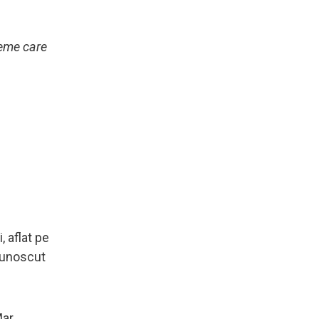
leme care
, aflat pe
ecunoscut
Mar