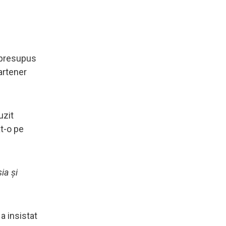
e presupus
partener
uzit
at-o pe
ia și
a insistat