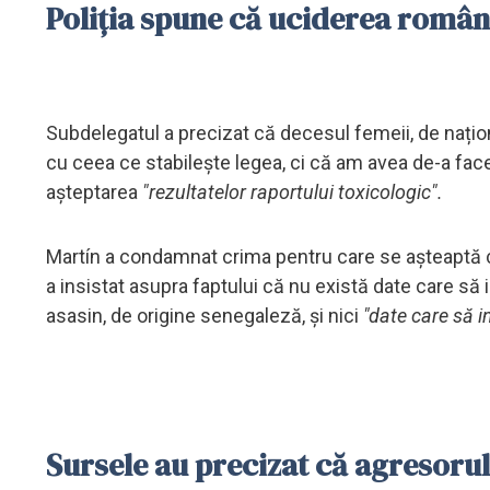
Poliția spune că uciderea românc
Subdelegatul a precizat că decesul femeii, de națion
cu ceea ce stabilește legea, ci că am avea de-a fa
așteptarea
"rezultatelor raportului toxicologic".
Martín a condamnat crima pentru care se așteaptă ca 
a insistat asupra faptului că nu există date care să 
asasin, de origine senegaleză, și nici
"date care să i
Sursele au precizat că agresorul 