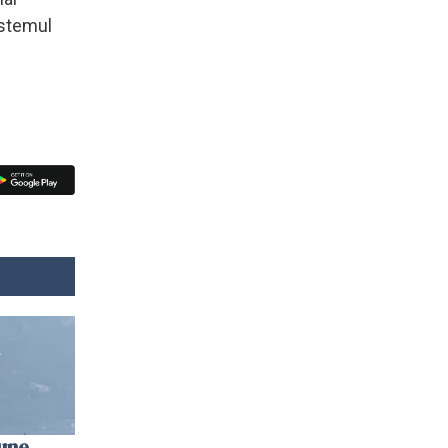
istemul
une