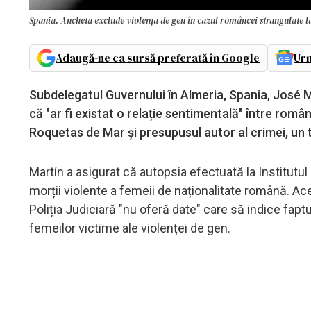
Spania. Ancheta exclude violența de gen în cazul româncei strangulate 
Adaugă-ne ca sursă preferată în Google
Urm
Subdelegatul Guvernului în Almeria, Spania, José Mar
că "ar fi existat o relație sentimentală" între rom
Roquetas de Mar și presupusul autor al crimei, un t
Martín a asigurat că autopsia efectuată la Institutu
morții violente a femeii de naționalitate română. A
Poliția Judiciară "nu oferă date" care să indice fap
femeilor victime ale violenței de gen.