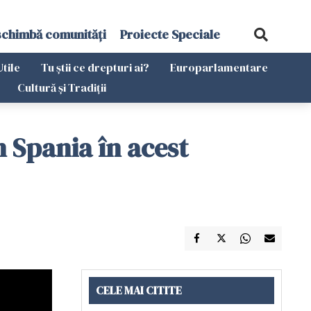
schimbă comunități
Proiecte Speciale
Utile
Tu știi ce drepturi ai?
Europarlamentare
Cultură și Tradiții
 Spania în acest
CELE MAI CITITE