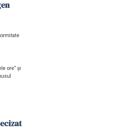
gen
formitate
n
le ore" și
pusul
recizat