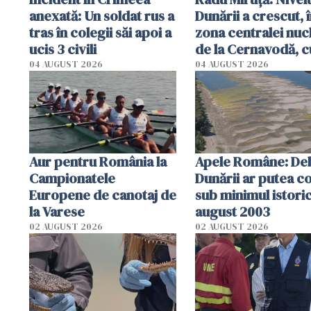
anexată: Un soldat rus a
Dunării a crescut, 
tras în colegii săi apoi a
zona centralei nuc
ucis 3 civili
de la Cernavodă, c
cm faţă de ziua tr
04 AUGUST 2026
04 AUGUST 2026
Aur pentru România la
Apele Române: Deb
Campionatele
Dunării ar putea c
Europene de canotaj de
sub minimul istoric
la Varese
august 2003
02 AUGUST 2026
02 AUGUST 2026