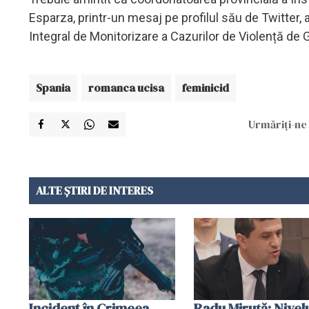
Esparza, printr-un mesaj pe profilul său de Twitter,
Integral de Monitorizare a Cazurilor de Violență de 
Spania
romanca ucisa
feminicid
Urmăriți-ne 
ALTE ȘTIRI DE INTERES
Incident în Crimeea
Radu Miruţă: Nivel