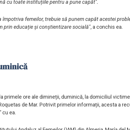
ă cu toate instituțiile pentru a pune capăt".
a împotriva femeilor, trebuie să punem capăt acestei prob
 prin educație și conștientizare socială"
, a conchis ea.
duminică
a primele ore ale dimineții, duminică, la domiciliul victimei
 Roquetas de Mar. Potrivit primelor informații, acesta a r
"
cu ea.
itutului Andaluz al Femeilor (IAM) din Almeria, María del 