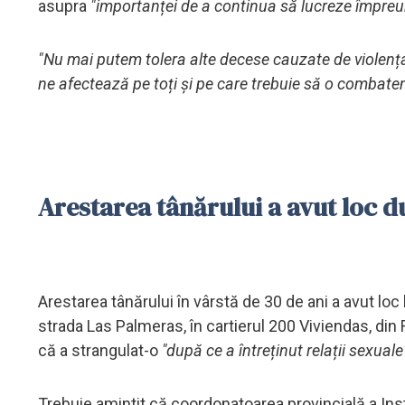
asupra
"importanței de a continua să lucreze împreun
"Nu mai putem tolera alte decese cauzate de violenț
ne afectează pe toți și pe care trebuie să o combatem
Arestarea tânărului a avut loc 
Arestarea tânărului în vârstă de 30 de ani a avut loc l
strada Las Palmeras, în cartierul 200 Viviendas, din
că a strangulat-o
"după ce a întreținut relații sexuale
Trebuie amintit că coordonatoarea provincială a Inst