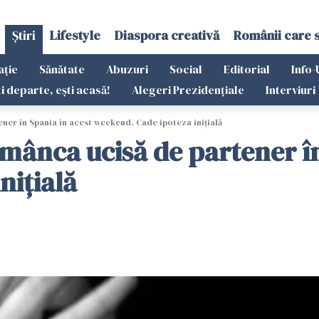
Știri
Lifestyle
Diaspora creativă
Românii care 
ație
Sănătate
Abuzuri
Social
Editorial
Info-
ti departe, ești acasă!
Alegeri Prezidențiale
Interviuri
ner în Spania în acest weekend. Cade ipoteza inițială
omânca ucisă de partener în
nițială