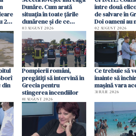
în
Dunăre. Cum arată
între două elic
leare
situația în toate țările
de salvare în Gr
u 2
dunărene și de ce
Doi oameni au 
ecută
România resimte
03 AUGUST 2026
02 AUGUST 2026
efectele, deși a plouat
în iulie
itul
Pompierii români,
Ce trebuie să ve
oborî
pregătiţi să intervină în
înainte să închi
 din
Grecia pentru
mașină vara ac
stingerea incendiilor
31 IULIE 2026
01 AUGUST 2026