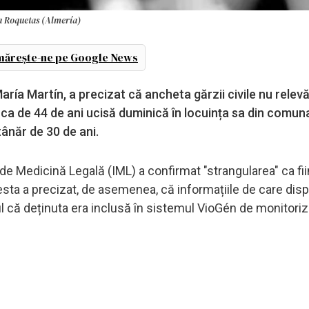
la Roquetas (Almería)
ărește-ne pe Google News
ía Martín, a precizat că ancheta gărzii civile nu relevă 
ânca de 44 de ani ucisă duminică în locuința sa din comun
ânăr de 30 de ani.
l de Medicină Legală (IML) a confirmat "strangularea" ca fi
cesta a precizat, de asemenea, că informațiile de care dis
tul că deținuta era inclusă în sistemul VioGén de monitoriz