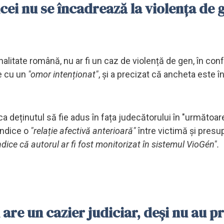
ei nu se încadrează la violența de 
alitate română, nu ar fi un caz de violență de gen, în con
ce cu un
"omor intenționat"
, și a precizat că ancheta este î
deținutul să fie adus în fața judecătorului în "următoare
indice o
"relație afectivă anterioară"
între victimă și presu
ndice că autorul ar fi fost monitorizat în sistemul VioGén".
are un cazier judiciar, deși nu au p