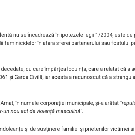
lentă nu se încadrează în ipotezele legii 1/2004, este d
ialii feminicidelor în afara sferei partenerului sau fostului 
ii decedate, cu care împărțea locuința, care a relatat că a a
la 061 și Garda Civilă, iar acesta a recunoscut că a strangul
 Amat, în numele corporației municipale, și-a arătat
"repuls
tr-un nou act de violență masculină".
leanțe și de susținere familiei și prietenilor victimei și 