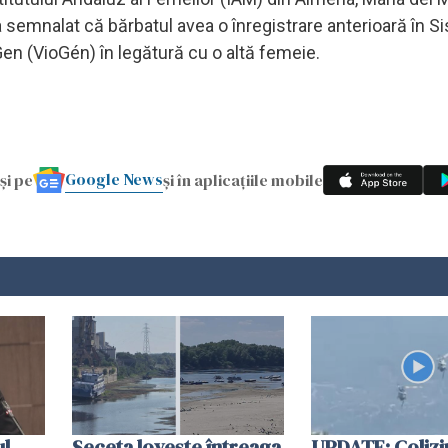
 a semnalat că bărbatul avea o înregistrare anterioară în S
Gen (VioGén) în legătură cu o altă femeie.
Google News
și pe
și în aplicațiile mobile
ul
Seceta lovește întreaga
UPDATE: Colizi