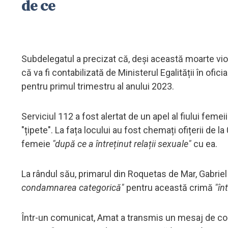
de ce
Subdelegatul a precizat că, deși această moarte vio
că va fi contabilizată de Ministerul Egalității în ofic
pentru primul trimestru al anului 2023.
Serviciul 112 a fost alertat de un apel al fiului feme
"țipete". La fața locului au fost chemați ofițerii de 
femeie
"după ce a întreținut relații sexuale"
cu ea.
La rândul său, primarul din Roquetas de Mar, Gabriel
condamnarea categorică"
pentru această crimă
"în
Într-un comunicat, Amat a transmis un mesaj de condo