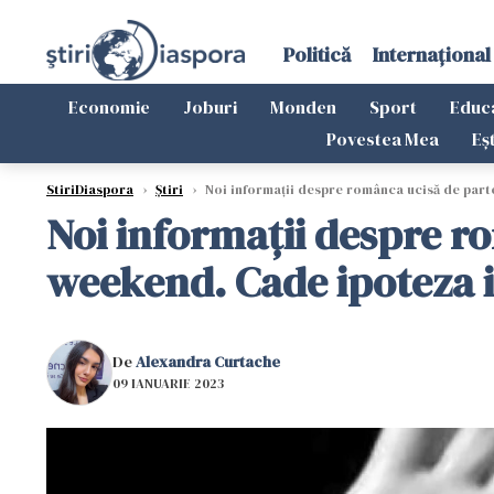
Politică
Internațional
Economie
Joburi
Monden
Sport
Educ
Povestea Mea
Eș
StiriDiaspora
›
Știri
›
Noi informații despre românca ucisă de parte
Noi informații despre r
weekend. Cade ipoteza i
De
Alexandra Curtache
09 IANUARIE 2023