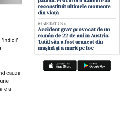
patului. Procurorii italieni i-au
reconstituit ultimele momente
din viață
04 AUGUST 2026
Accident grav provocat de un
român de 22 de ani în Austria.
"indicii"
Tatăl său a fost aruncat din
mașină și a murit pe loc
a
ind cauza
pune
are a