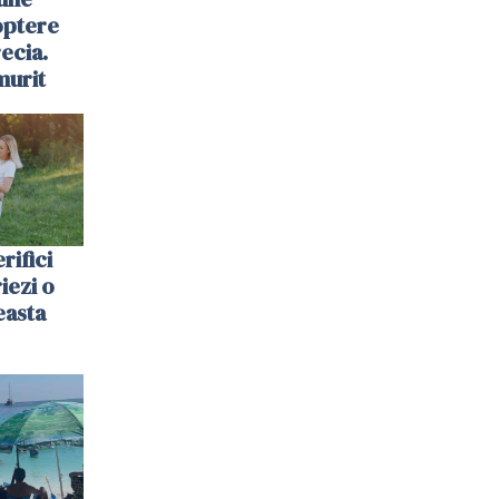
optere
ecia.
murit
rifici
riezi o
easta