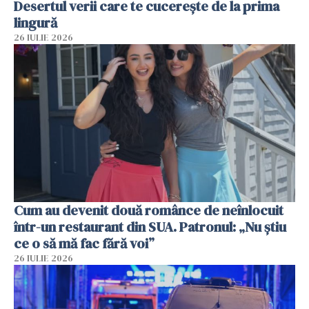
Desertul verii care te cucerește de la prima
lingură
26 IULIE 2026
Cum au devenit două românce de neînlocuit
într-un restaurant din SUA. Patronul: „Nu știu
ce o să mă fac fără voi”
26 IULIE 2026