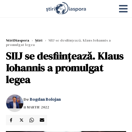
StiriDiaspora
›
Știri
›
SIIJ se desființează. Klaus Iohannis a
promulgat legea
SIIJ se desființează. Klaus
Iohannis a promulgat
legea
De
Bogdan Bolojan
11 MARTIE 2022