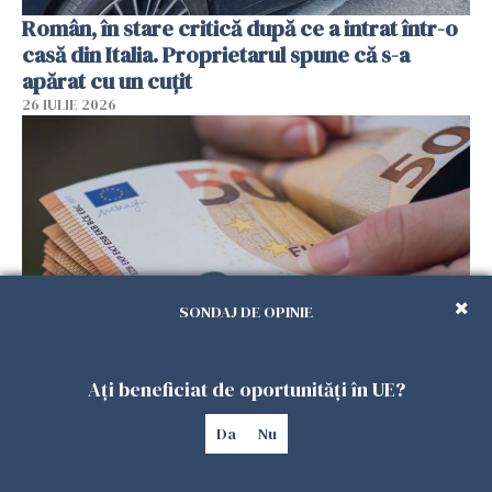
Român, în stare critică după ce a intrat într-o
casă din Italia. Proprietarul spune că s-a
apărat cu un cuțit
26 IULIE 2026
SONDAJ DE OPINIE
Menajere și îngrijitori, în vizorul Fiscului din
Ați beneficiat de oportunități în UE?
Italia. Aproape 500.000 de euro din venituri,
ascunși de autorități
Da
Nu
26 IULIE 2026