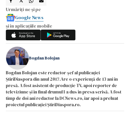
Urmăriți-ne și pe
Google News
și în aplicațiile mobile
Bogdan Bolojan
Bogdan Bolojan este redactor-șef al publicației
ȘtiriDiaspora din anul 2017.Are o experiență de 13 ani în
presă. A fost asistent de producție TV, apoi reporter de
televiziune și în final drumul l-a dus în presa scrisă. A fost
timp de doi ani redactor la DCNews.ro, iar apoi a preluat
proiectul publicației ȘtiriDiaspora.ro.