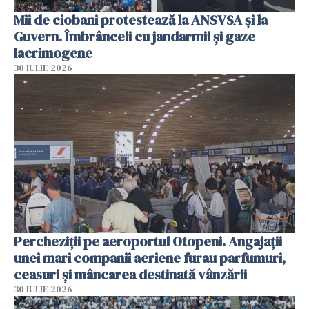
Mii de ciobani protestează la ANSVSA și la
Guvern. Îmbrânceli cu jandarmii și gaze
lacrimogene
30 IULIE 2026
Percheziții pe aeroportul Otopeni. Angajații
unei mari companii aeriene furau parfumuri,
ceasuri și mâncarea destinată vânzării
30 IULIE 2026