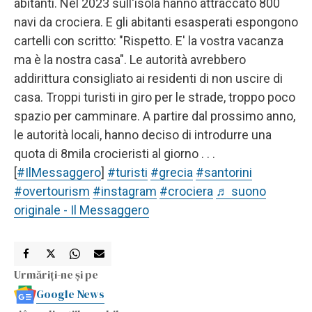
abitanti. Nel 2023 sull'isola hanno attraccato 800
navi da crociera. E gli abitanti esasperati espongono
cartelli con scritto: "Rispetto. E' la vostra vacanza
ma è la nostra casa". Le autorità avrebbero
addirittura consigliato ai residenti di non uscire di
casa. Troppi turisti in giro per le strade, troppo poco
spazio per camminare. A partire dal prossimo anno,
le autorità locali, hanno deciso di introdurre una
quota di 8mila crocieristi al giorno . . .
[
#IlMessaggero
]
#turisti
#grecia
#santorini
#overtourism
#instagram
#crociera
♬ suono
originale - Il Messaggero
Urmăriți-ne și pe
Google News