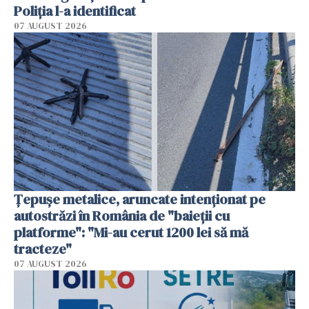
Poliția l-a identificat
07 AUGUST 2026
Țepușe metalice, aruncate intenționat pe
autostrăzi în România de "baieții cu
platforme": "Mi-au cerut 1200 lei să mă
tracteze"
07 AUGUST 2026