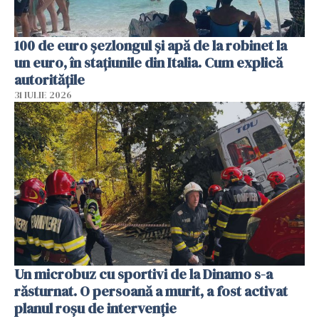
100 de euro șezlongul și apă de la robinet la
un euro, în stațiunile din Italia. Cum explică
autoritățile
31 IULIE 2026
Un microbuz cu sportivi de la Dinamo s-a
răsturnat. O persoană a murit, a fost activat
planul roșu de intervenție