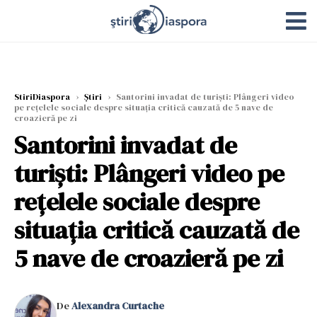
StiriDiaspora
›
Știri
›
Santorini invadat de turiști: Plângeri video
pe rețelele sociale despre situația critică cauzată de 5 nave de
croazieră pe zi
Santorini invadat de
turiști: Plângeri video pe
rețelele sociale despre
situația critică cauzată de
5 nave de croazieră pe zi
De
Alexandra Curtache