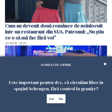
Cum au devenit două românce de neînlocuit
într-un restaurant din SUA. Patronul: „Nu știu
ce o să mă fac fără voi”
26 IULIE 2026
SONDAJ DE OPINIE
Este important pentru dvs. că circulăm liber în
spațiul Schengen, fără control la granițe?
Da
Nu
Teroare la Berlin, în timpul Gay Pride: o dubiță
a intrat în mulțime. Un mort și 15 răniți