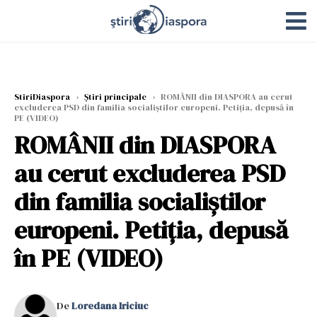
StiriDiaspora
›
Știri principale
›
ROMÂNII din DIASPORA au cerut
excluderea PSD din familia socialiștilor europeni. Petiția, depusă în
PE (VIDEO)
ROMÂNII din DIASPORA
au cerut excluderea PSD
din familia socialiștilor
europeni. Petiția, depusă
în PE (VIDEO)
De
Loredana Iriciuc