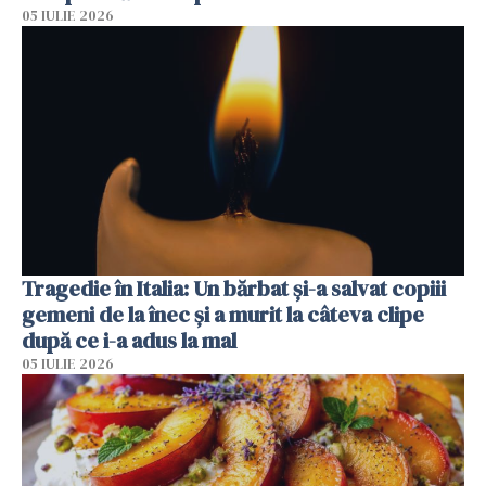
05 IULIE 2026
Tragedie în Italia: Un bărbat și-a salvat copiii
gemeni de la înec și a murit la câteva clipe
după ce i-a adus la mal
05 IULIE 2026