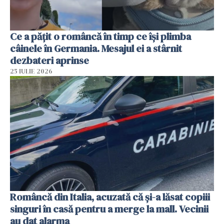
Ce a pățit o româncă în timp ce își plimba
câinele în Germania. Mesajul ei a stârnit
dezbateri aprinse
25 IULIE 2026
Româncă din Italia, acuzată că și-a lăsat copiii
singuri în casă pentru a merge la mall. Vecinii
au dat alarma