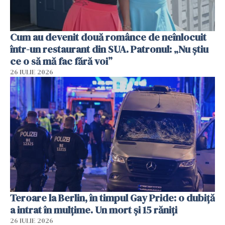
Cum au devenit două românce de neînlocuit
într-un restaurant din SUA. Patronul: „Nu știu
ce o să mă fac fără voi”
26 IULIE 2026
Teroare la Berlin, în timpul Gay Pride: o dubiță
a intrat în mulțime. Un mort și 15 răniți
26 IULIE 2026