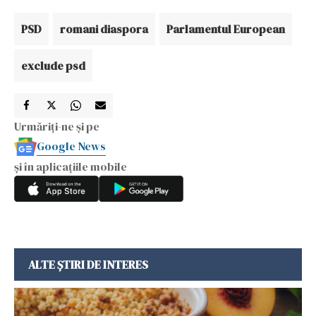
PSD
romani diaspora
Parlamentul European
exclude psd
Urmăriți-ne și pe
Google News
și în aplicațiile mobile
ALTE ȘTIRI DE INTERES