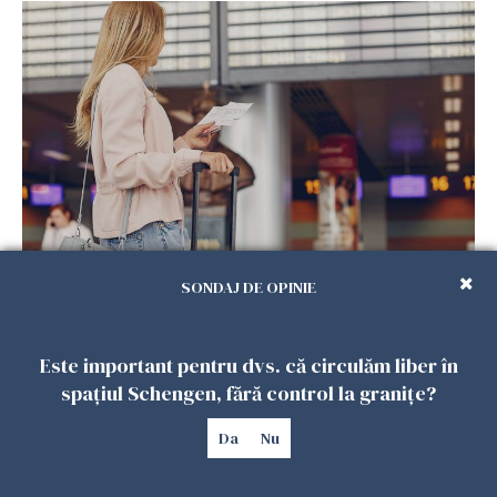
Grevă în Italia pe 13 iunie: aeroporturi majore,
SONDAJ DE OPINIE
sub presiune timp de 18 ore
13 IUNIE 2026
Este important pentru dvs. că circulăm liber în
spațiul Schengen, fără control la granițe?
Da
Nu