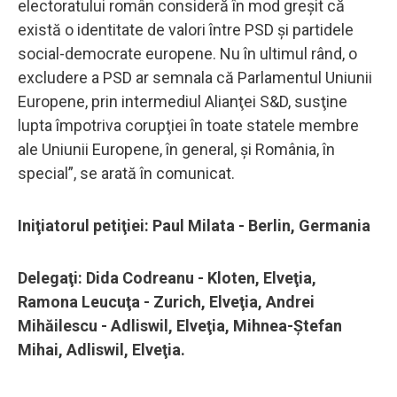
electoratului român consideră în mod greşit că
există o identitate de valori între PSD şi partidele
social-democrate europene. Nu în ultimul rând, o
excludere a PSD ar semnala că Parlamentul Uniunii
Europene, prin intermediul Alianţei S&D, susţine
lupta împotriva corupţiei în toate statele membre
ale Uniunii Europene, în general, şi România, în
special”, se arată în comunicat.
Iniţiatorul petiţiei: Paul Milata - Berlin, Germania
Delegaţi: Dida Codreanu - Kloten, Elveţia,
Ramona Leucuţa - Zurich, Elveţia, Andrei
Mihăilescu - Adliswil, Elveţia, Mihnea-Ştefan
Mihai, Adliswil, Elveţia.