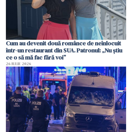
Cum au devenit două românce de neînlocuit
într-un restaurant din SUA. Patronul: „Nu știu
ce o să mă fac fără voi”
26 IULIE 2026