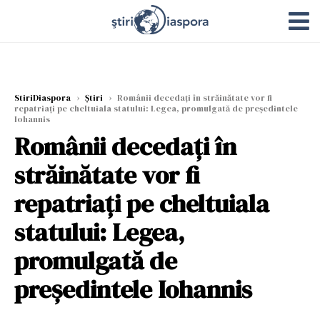
StiriDiaspora
›
Știri
›
Românii decedați în străinătate vor fi
repatriați pe cheltuiala statului: Legea, promulgată de președintele
Iohannis
Românii decedați în
străinătate vor fi
repatriați pe cheltuiala
statului: Legea,
promulgată de
președintele Iohannis