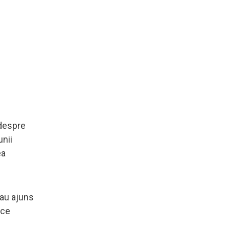
 despre
unii
ea
 au ajuns
ice