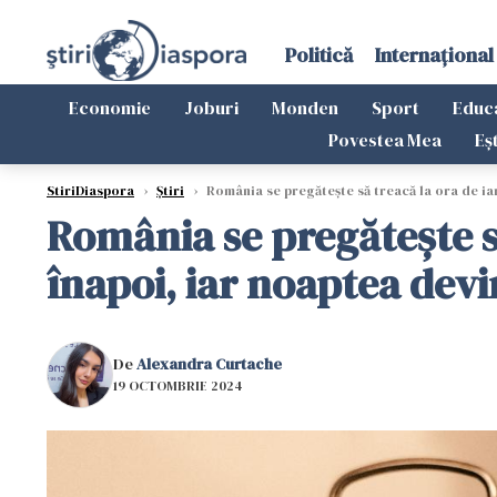
Politică
Internațional
Economie
Joburi
Monden
Sport
Educ
Povestea Mea
Eș
StiriDiaspora
›
Știri
›
România se pregătește să treacă la ora de iar
România se pregătește să
înapoi, iar noaptea dev
De
Alexandra Curtache
19 OCTOMBRIE 2024