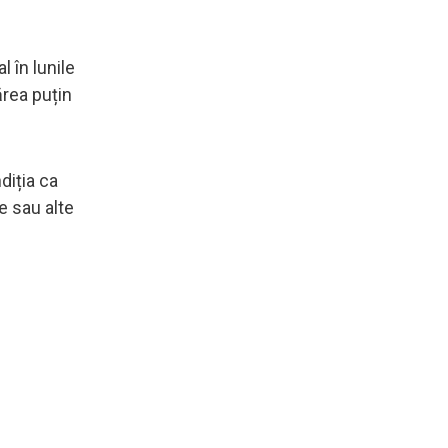
l în lunile
ărea puțin
diția ca
e sau alte