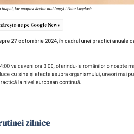
u înapoi, iar noaptea devine mai lungă / Foto: Unsplash
ărește-ne pe Google News
spre 27 octombrie 2024, în cadrul unei practici anuale c
a 4:00 va deveni ora 3:00, oferindu-le românilor o noapte m
ce cu sine și efecte asupra organismului, uneori mai pu
 practică la nivel european continuă.
utinei zilnice