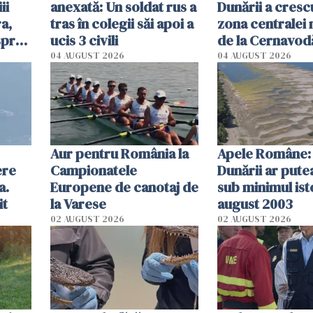
ii
anexată: Un soldat rus a
Dunării a crescu
a,
tras în colegii săi apoi a
zona centralei 
spre
ucis 3 civili
de la Cernavodă
olum
cm faţă de ziua
04 AUGUST 2026
04 AUGUST 2026
Aur pentru România la
Apele Române: 
ere
Campionatele
Dunării ar pute
a.
Europene de canotaj de
sub minimul ist
it
la Varese
august 2003
02 AUGUST 2026
02 AUGUST 2026