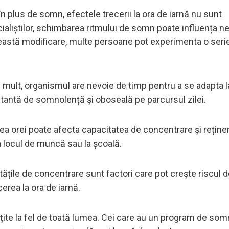
n plus de somn, efectele trecerii la ora de iarnă nu sunt
ialiștilor, schimbarea ritmului de somn poate influența ne
ceastă modificare, multe persoane pot experimenta o seri
mult, organismul are nevoie de timp pentru a se adapta l
tantă de somnolență și oboseală pe parcursul zilei.
a orei poate afecta capacitatea de concentrare și reține
a locul de muncă sau la școală.
ățile de concentrare sunt factori care pot crește riscul 
cerea la ora de iarnă.
mțite la fel de toată lumea. Cei care au un program de som