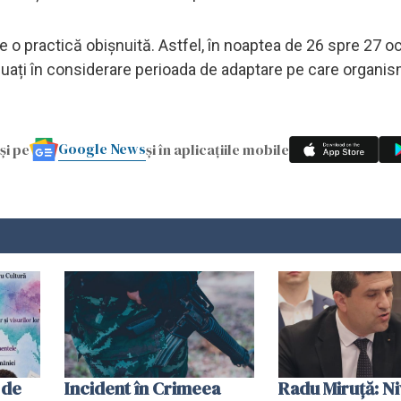
ne o practică obișnuită. Astfel, în noaptea de 26 spre 27 o
 luați în considerare perioada de adaptare pe care organis
Google News
și pe
și în aplicațiile mobile
 de
Incident în Crimeea
Radu Miruţă: Ni