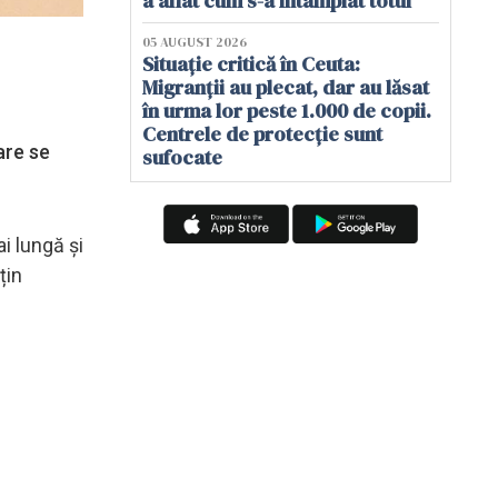
a aflat cum s-a întâmplat totul
05 AUGUST 2026
Situație critică în Ceuta:
Migranții au plecat, dar au lăsat
în urma lor peste 1.000 de copii.
Centrele de protecție sunt
are se
sufocate
ai lungă și
țin