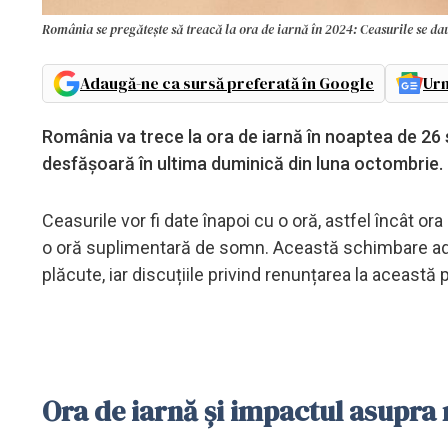
România se pregătește să treacă la ora de iarnă în 2024: Ceasurile se da
Adaugă-ne ca sursă preferată în Google
Urm
România va trece la ora de iarnă în noaptea de 26 
desfășoară în ultima duminică din luna octombrie.
Ceasurile vor fi date înapoi cu o oră, astfel încât or
o oră suplimentară de somn. Această schimbare adu
plăcute, iar discuțiile privind renunțarea la această
Ora de iarnă și impactul asupra r