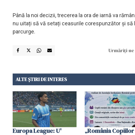
Până la noi decizii, trecerea la ora de iarnă va rămâ
nu uitați să vă setați ceasurile corespunzător și să
parcurge.
Urmăriți-ne 
ALTE ȘTIRI DE INTERES
Europa League: U'
„România Copiilor