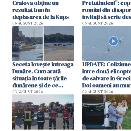
Craiova obține un
Pretutindeni”: copi
rezultat bun în
români din diaspor
deplasarea de la Kups
invitați să scrie de
România într-un v
06 AUGUST 2026
06 AUGUST 2026
special
Seceta lovește întreaga
UPDATE: Coliziune
Dunăre. Cum arată
între două elicopt
situația în toate țările
de salvare în Greci
dunărene și de ce
Doi oameni au mur
România resimte
03 AUGUST 2026
02 AUGUST 2026
efectele, deși a plouat
în iulie