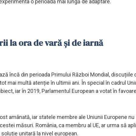
t experimenta o perioadă mai lungă de adaptare.
ii la ora de vară și de iarnă
ează încă din perioada Primului Război Mondial, discuțiile
 mai multă atenție în ultimii ani. În special în cadrul Uni
iect, iar în 2019, Parlamentul European a votat în favoar
fost amânată, iar statele membre ale Uniunii Europene nu
acestei măsuri. România, ca membru al UE, ar urma să apl
oluție unitară la nivel european.