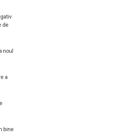
gativ
e de
a noul
re a
de
n bine