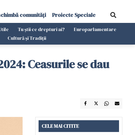
schimbă comunități
Proiecte Speciale
Utile
Tu știi ce drepturi ai?
Europarlamentare
Cultură și Tradiții
2024: Ceasurile se dau
CELE MAI CITITE