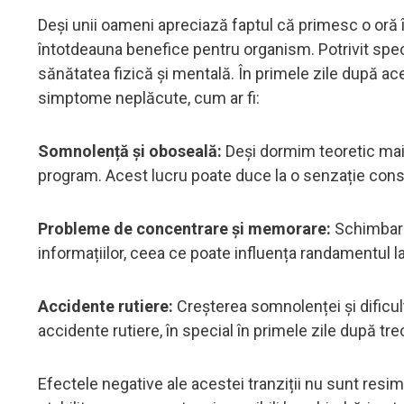
Deși unii oameni apreciază faptul că primesc o oră î
întotdeauna benefice pentru organism. Potrivit spec
sănătatea fizică și mentală. În primele zile după a
simptome neplăcute, cum ar fi:
Somnolență și oboseală:
Deși dormim teoretic mai 
program. Acest lucru poate duce la o senzație cons
Probleme de concentrare și memorare:
Schimbare
informațiilor, ceea ce poate influența randamentul l
Accidente rutiere:
Creșterea somnolenței și dificult
accidente rutiere, în special în primele zile după tre
Efectele negative ale acestei tranziții nu sunt resi