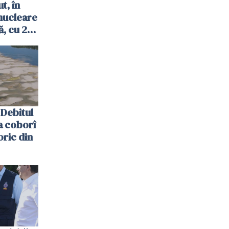
t, în
nucleare
, cu 2
 trecută
Debitul
a coborî
oric din