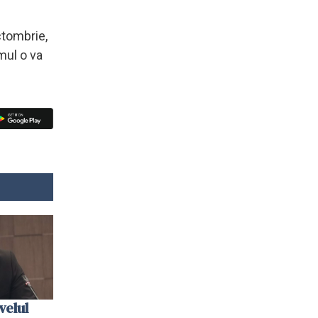
ctombrie,
mul o va
velul