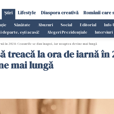
Știri
Lifestyle
Diaspora creativă
Românii care 
ație
Sănătate
Abuzuri
Social
Editorial
Info-
ti departe, ești acasă!
Alegeri Prezidențiale
Interviuri
nă în 2024: Ceasurile se dau înapoi, iar noaptea devine mai lungă
 treacă la ora de iarnă în 
ine mai lungă