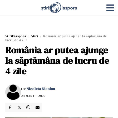
StiriDiaspora
›
Știri
›
România ar putea ajunge la săptămâna de
lucru de 4 zile
România ar putea ajunge
la săptămâna de lucru de
4 zile
De
Nicoleta Nicolau
24 MARTIE 2022