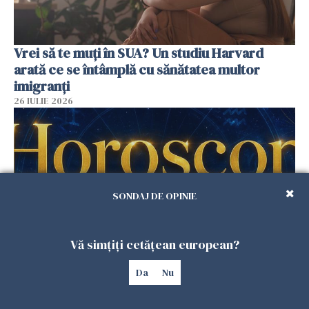
Vrei să te muți în SUA? Un studiu Harvard
arată ce se întâmplă cu sănătatea multor
imigranți
26 IULIE 2026
SONDAJ DE OPINIE
Vă simțiți cetățean european?
Horoscop 27 iulie. Lunea care schimbă ritmul
Da
Nu
săptămânii. Universul deschide uși
neașteptate pentru unele zodii