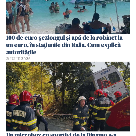
100 de euro șezlongul și apă de la robinet la
un euro, în stațiunile din Italia. Cum explică
autoritățile
31 IULIE 2026
Un microbuz cu sportivi de la Dinamo s-a