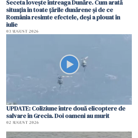
Seceta lovește întreaga Dunăre. Cum arată
situația în toate țările dunărene și de ce
România resimte efectele, deși a plouat în
iulie
03 AUGUST 2026
UPDATE: Coliziune între două elicoptere de
salvare în Grecia. Doi oameni au murit
02 AUGUST 2026