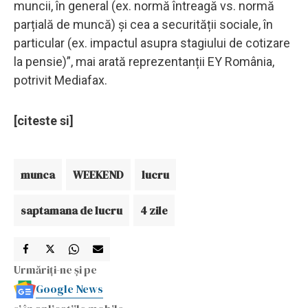
muncii, în general (ex. normă întreagă vs. normă
parțială de muncă) și cea a securității sociale, în
particular (ex. impactul asupra stagiului de cotizare
la pensie)”, mai arată reprezentanții EY România,
potrivit Mediafax.
[citeste si]
munca
WEEKEND
lucru
saptamana de lucru
4 zile
Urmăriți-ne și pe
Google News