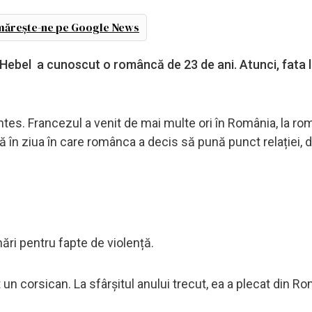
ărește-ne pe Google News
Hebel a cunoscut o româncă de 23 de ani. Atunci, fata l
antes. Francezul a venit de mai multe ori în România, la r
nă în ziua în care românca a decis să pună punct relației, 
ări pentru fapte de violență.
n corsican. La sfârșitul anului trecut, ea a plecat din Ro