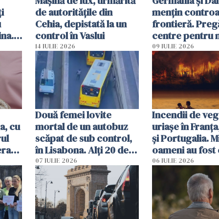
Mașină de lux, urmărită
Germania și D
i
de autoritățile din
mențin controal
u
Cehia, depistată la un
frontieră. Preg
ina.
control în Vaslui
centre pentru m
caută
respinși din UE
14 IULIE 2026
09 IULIE 2026
Două femei lovite
Incendii de veg
a, cu
mortal de un autobuz
uriașe în Franța
ul
scăpat de sub control,
și Portugalia. M
erau
în Lisabona. Alți 20 de
oameni au fost 
tă
oameni sunt răniți
07 IULIE 2026
06 IULIE 2026