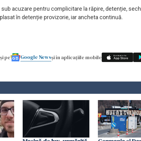
 sub acuzare pentru complicitare la răpire, detenție, sec
t plasat în detenție provizorie, iar ancheta continuă.
Google News
și pe
și în aplicațiile mobile