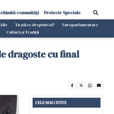
schimbă comunități
Proiecte Speciale
Utile
Tu știi ce drepturi ai?
Europarlamentare
Cultură și Tradiții
e dragoste cu final
CELE MAI CITITE