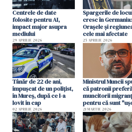
Centrele de date
Spargerile de locu
folosite pentru AI,
cresc în Germania:
impact major asupra
Orașele și regiune
mediului
cele mai afectate
29 APRILIE 2026
25 APRILIE 2026
Tânăr de 22 de ani,
Ministrul Muncii s
împușcat de un polițist,
că patronii prefer
în Mureș, după ce l-a
muncitorii migranț
lovit în cap
pentru că sunt "uş
dispensabili"
02 APRILIE 2026
21 MARTIE 2026