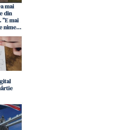
ea mai
e din
 ”E mai
e nimeni
”
gital
hârtie