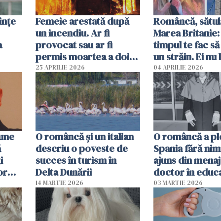
ințe
Femeie arestată după
Româncă, sătul
un incendiu. Ar fi
Marea Britanie:
a
provocat sau ar fi
timpul te fac să
permis moartea a doi
un străin. Ei nu
copii de 1 an și 3 ani
ca noi. În Româ
25 APRILIE 2026
04 APRILIE 2026
oamenii sunt alt
pune
O româncă și un italian
O româncă a ple
ă
descriu o poveste de
Spania fără nimi
i
succes în turism în
ajuns din mena
or
Delta Dunării
doctor în educ
14 MARTIE 2026
03 MARTIE 2026