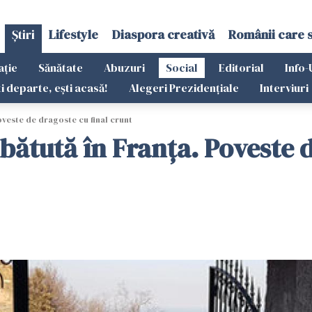
Știri
Lifestyle
Diaspora creativă
Românii care 
ație
Sănătate
Abuzuri
Social
Editorial
Info-
ti departe, ești acasă!
Alegeri Prezidențiale
Interviuri
oveste de dragoste cu final crunt
ătută în Franța. Poveste d