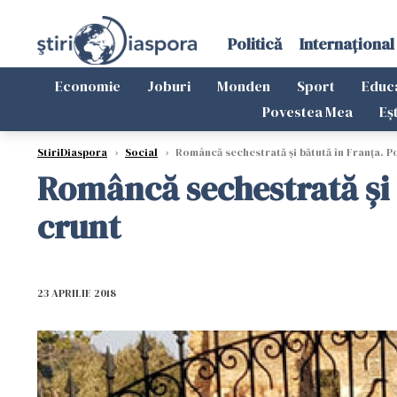
Politică
Internațional
Economie
Joburi
Monden
Sport
Educ
Povestea Mea
Eș
StiriDiaspora
›
Social
›
Româncă sechestrată și bătută în Franța. P
Româncă sechestrată și b
crunt
23 APRILIE 2018