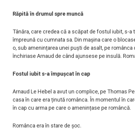
Răpită în drumul spre muncă
Tânăra, care credea că a scăpat de fostul iubit, s-
împreună cu cumnata sa. Din mașina care o blocase a
o, sub amenințarea unei puști de asalt, pe românca de
închiriase Arnaud de când ajunsese pe insulă. Româ
Fostul iubit s-a împușcat în cap
Arnaud Le Hebel a avut un complice, pe Thomas Perreu
casa în care era ținută românca. În momentul în car
în cap cu arma pe care o amenințase pe româncă.
Românca era în stare de șoc.