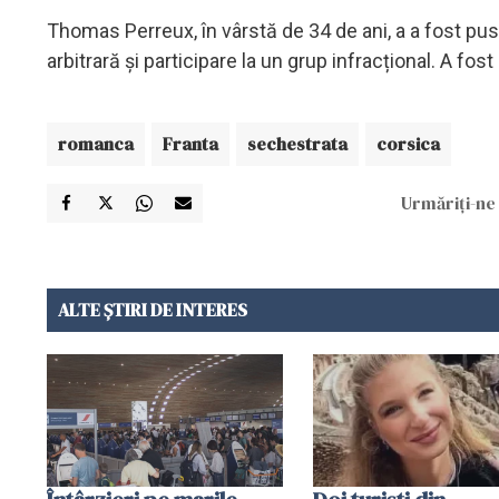
Thomas Perreux, în vârstă de 34 de ani, a a fost pus
arbitrară și participare la un grup infracțional. A fos
romanca
Franta
sechestrata
corsica
Urmăriți-ne 
ALTE ȘTIRI DE INTERES