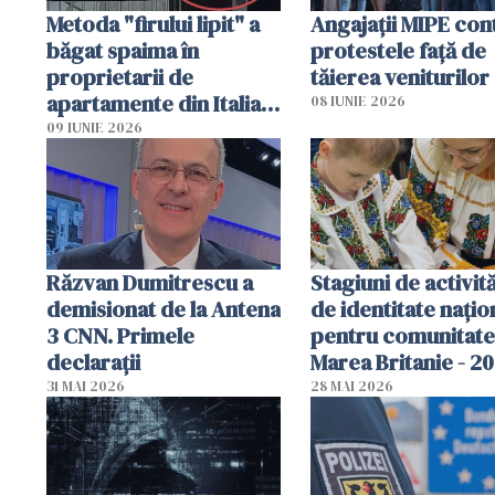
Metoda "firului lipit" a
Angajaţii MIPE con
băgat spaima în
protestele faţă de
proprietarii de
tăierea veniturilor
apartamente din Italia.
08 IUNIE 2026
Poliția, sesizată
09 IUNIE 2026
Răzvan Dumitrescu a
Stagiuni de activită
demisionat de la Antena
de identitate națio
3 CNN. Primele
pentru comunitate
declarații
Marea Britanie - 2
31 MAI 2026
28 MAI 2026