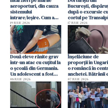
Întârzieri pe marile
Doi turiști din
aeroporturi, din cauza
București, dispăruț
sistemului
după o excursie c
intrare/ieșire. Cum a
cortul pe Transalp
ajuns o femeie să fie
Poliția și familia îi 
19 IULIE 2026
17 IULIE 2026
arestată în Cluj-Napoca
Două eleve rănite grav
Înșelăciune de
într-un atac cu cuțitul la
proporții în Ungari
o școală din Germania.
o româncă în centr
Un adolescent a fost
anchetei. Bătrânii 
arestat
puși să lase la poar
08 IULIE 2026
07 IULIE 2026
genți cu aur și bani