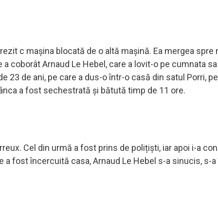
a trezit c mașina blocată de o altă mașină. Ea mergea spre
 coborât Arnaud Le Hebel, care a lovit-o pe cumnata sa ș
 23 de ani, pe care a dus-o într-o casă din satul Porri, pe
nca a fost sechestrată și bătută timp de 11 ore.
x. Cel din urmă a fost prins de polițiști, iar apoi i-a co
e a fost încercuită casa, Arnaud Le Hebel s-a sinucis, s-