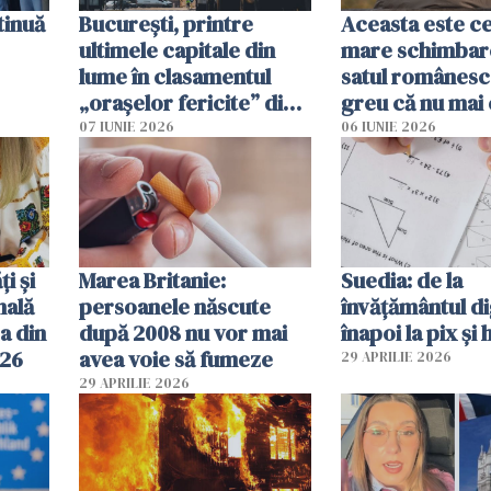
tinuă
București, printre
Aceasta este c
ultimele capitale din
mare schimbar
lume în clasamentul
satul românesc.
„orașelor fericite” din
greu că nu mai 
2026
pe-aici, prin jur
07 IUNIE 2026
06 IUNIE 2026
ți și
Marea Britanie:
Suedia: de la
nală
persoanele născute
învățământul di
a din
după 2008 nu vor mai
înapoi la pix și 
026
avea voie să fumeze
29 APRILIE 2026
29 APRILIE 2026