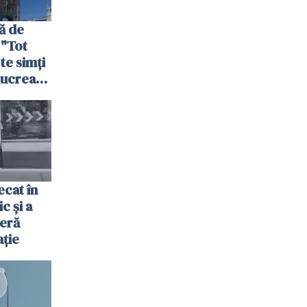
ă de
 "Tot
 te simți
 lucrează
nia,
fel"
cat în
c și a
jeră
ație