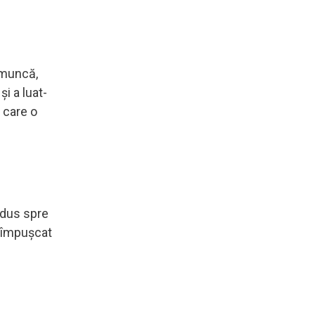
 muncă,
i a luat-
 care o
ndus spre
a împușcat