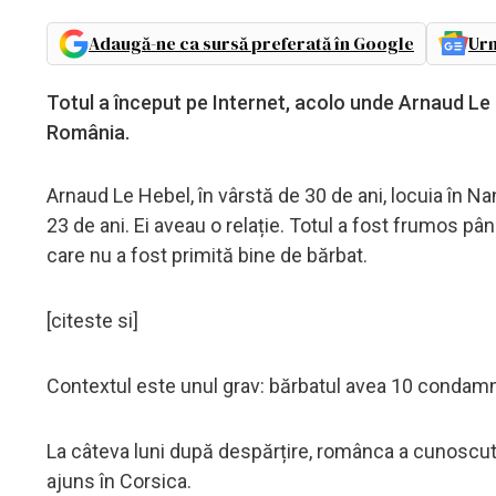
Adaugă-ne ca sursă preferată în Google
Urm
Totul a început pe Internet, acolo unde Arnaud Le 
România.
Arnaud Le Hebel, în vârstă de 30 de ani, locuia în N
23 de ani. Ei aveau o relație. Totul a fost frumos pâ
care nu a fost primită bine de bărbat.
[citeste si]
Contextul este unul grav: bărbatul avea 10 condamn
La câteva luni după despărțire, românca a cunoscut u
ajuns în Corsica.