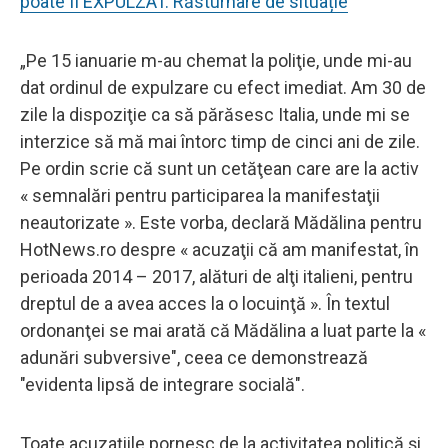
poate fi EXPULZAT. Răsturnare de situație
„Pe 15 ianuarie m-au chemat la poliţie, unde mi-au
dat ordinul de expulzare cu efect imediat. Am 30 de
zile la dispoziţie ca să părăsesc Italia, unde mi se
interzice să mă mai întorc timp de cinci ani de zile.
Pe ordin scrie că sunt un cetăţean care are la activ
« semnalări pentru participarea la manifestaţii
neautorizate ». Este vorba, declară Mădălina pentru
HotNews.ro despre « acuzaţii că am manifestat, în
perioada 2014 – 2017, alături de alţi italieni, pentru
dreptul de a avea acces la o locuinţă ». În textul
ordonanţei se mai arată că Mădălina a luat parte la «
adunări subversive", ceea ce demonstrează
"evidenta lipsă de integrare socială".
Toate acuzaţiile pornesc de la activitatea politică şi