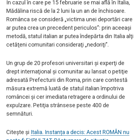
În cazul în care pe 15 februarie se mai află în Italia,
Mădălina riscă de la 2 luni la un an de închisoare.
Românca se consideră „victima unei deportări care
ar putea crea un precedent periculos”: prin aceeaşi
metodă, statul italian ar putea îndepărta din Italia alţi
cetăţeni comunitari consideraţi „nedoriţi”.
Un grup de 20 profesori universitari şi experţi de
drept internaţional şi comunitar au lansat o petiţie
adresată Prefecturii din Roma, prin care contestă
măsura extremă luată de statul italian împotriva
româncei şi cer imediata retragere a ordinului de
expulzare. Petiţia strânsese peste 400 de
semnături.
Citește și
Italia. Instanța a decis: Acest ROMÂN nu