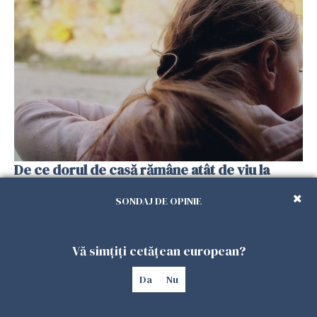
De ce dorul de casă rămâne atât de viu la
românii plecați în diaspora? Psiholog Radu
Leca, explicații pe înțelesul tuturor
SONDAJ DE OPINIE
13 FEBRUARIE 2026
Vă simțiți cetățean european?
Da
Nu