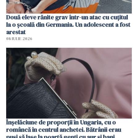
Două eleve rănite grav într-un atac cu cuțitul
la o școală din Germania. Un adolescent a fost
arestat
08 IULIE 2026
Înșelăciune de proporții în Ungaria, cu o
româncă în centrul anchetei. Bătrânii erau
puși să lase la poartă genți cu aur și bani