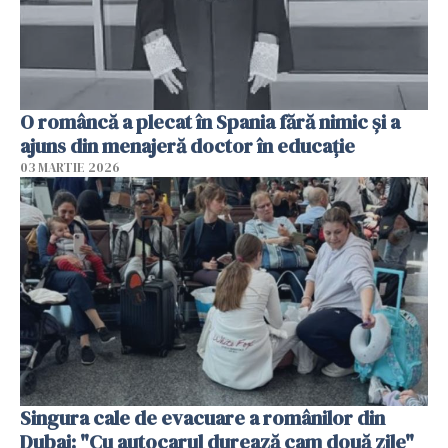
O româncă a plecat în Spania fără nimic și a
ajuns din menajeră doctor în educație
03 MARTIE 2026
Singura cale de evacuare a românilor din
Dubai: "Cu autocarul durează cam două zile"