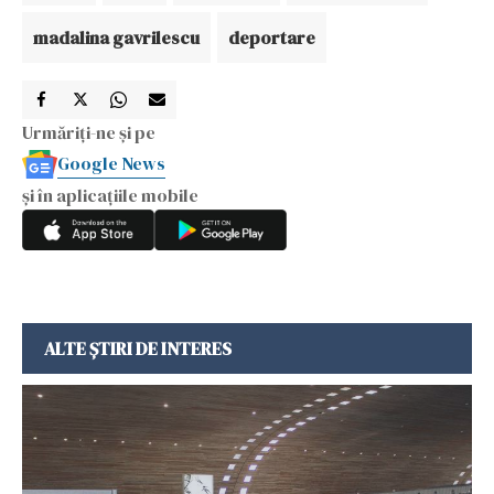
madalina gavrilescu
deportare
Urmăriți-ne și pe
Google News
și în aplicațiile mobile
ALTE ȘTIRI DE INTERES