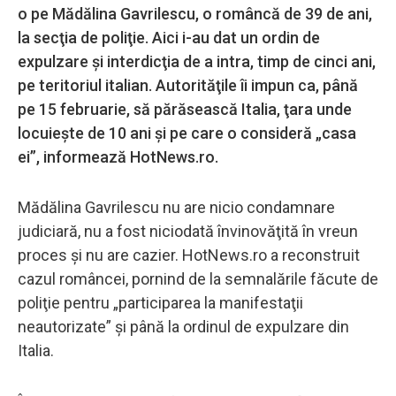
o pe Mădălina Gavrilescu, o româncă de 39 de ani,
la secţia de poliţie. Aici i-au dat un ordin de
expulzare şi interdicţia de a intra, timp de cinci ani,
pe teritoriul italian. Autorităţile îi impun ca, până
pe 15 februarie, să părăsească Italia, ţara unde
locuieşte de 10 ani şi pe care o consideră „casa
ei”, informează HotNews.ro.
Mădălina Gavrilescu nu are nicio condamnare
judiciară, nu a fost niciodată învinovăţită în vreun
proces şi nu are cazier. HotNews.ro a reconstruit
cazul româncei, pornind de la semnalările făcute de
poliţie pentru „participarea la manifestaţii
neautorizate” şi până la ordinul de expulzare din
Italia.