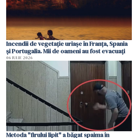
Incendii de vegetație uriașe în Franța, Spania
și Portugalia. Mii de oameni au fost evacuați
06 IULIE 2026
Metoda "firului lipit" a băgat spaima în