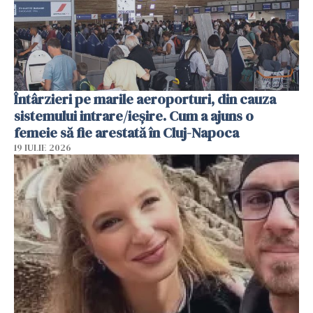
Întârzieri pe marile aeroporturi, din cauza
sistemului intrare/ieșire. Cum a ajuns o
femeie să fie arestată în Cluj-Napoca
19 IULIE 2026