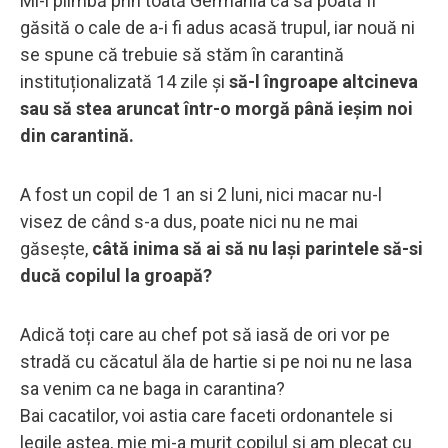
Mi-l plimbă prin toată Germania ca să poată fi
găsită o cale de a-i fi adus acasă trupul, iar nouă ni
se spune că trebuie să stăm în carantină
instituționalizată 14 zile și
să-l îngroape altcineva
sau să stea aruncat într-o morgă până ieșim noi
din carantină.
A fost un copil de 1 an si 2 luni, nici macar nu-l
visez de când s-a dus, poate nici nu ne mai
găsește,
câtă inima să ai să nu lași parintele să-si
ducă copilul la groapă?
Adică toți care au chef pot să iasă de ori vor pe
stradă cu căcatul ăla de hartie si pe noi nu ne lasa
sa venim ca ne baga in carantina?
Bai cacatilor, voi astia care faceti ordonantele si
legile astea, mie mi-a murit copilul si am plecat cu