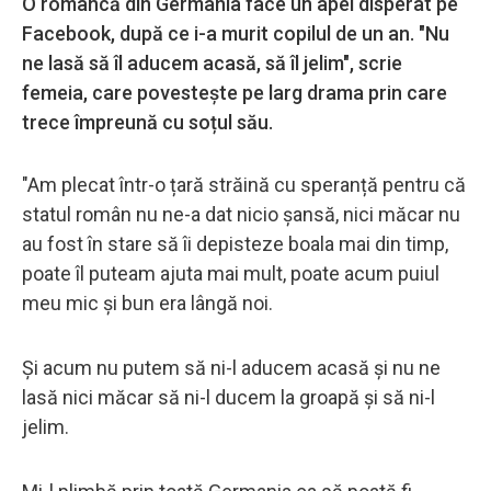
O româncă din Germania face un apel disperat pe
Facebook, după ce i-a murit copilul de un an. "Nu
ne lasă să îl aducem acasă, să îl jelim", scrie
femeia, care povestește pe larg drama prin care
trece împreună cu soțul său.
"Am plecat într-o țară străină cu speranță pentru că
statul român nu ne-a dat nicio șansă, nici măcar nu
au fost în stare să îi depisteze boala mai din timp,
poate îl puteam ajuta mai mult, poate acum puiul
meu mic și bun era lângă noi.
Și acum nu putem să ni-l aducem acasă și nu ne
lasă nici măcar să ni-l ducem la groapă și să ni-l
jelim.