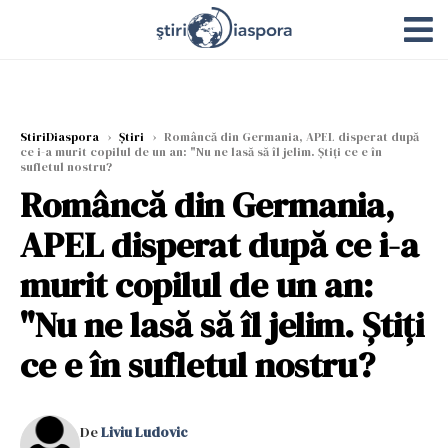
StiriDiaspora
›
Știri
›
Româncă din Germania, APEL disperat după
ce i-a murit copilul de un an: "Nu ne lasă să îl jelim. Știți ce e în
sufletul nostru?
Româncă din Germania,
APEL disperat după ce i-a
murit copilul de un an:
"Nu ne lasă să îl jelim. Știți
ce e în sufletul nostru?
De
Liviu Ludovic