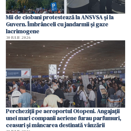
Mii de ciobani protestează la ANSVSA și la
Guvern. Îmbrânceli cu jandarmii și gaze
lacrimogene
30 IULIE 2026
Percheziții pe aeroportul Otopeni. Angajații
unei mari companii aeriene furau parfumuri,
ceasuri și mâncarea destinată vânzării