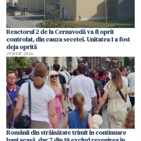
Reactorul 2 de la Cernavodă va fi oprit
controlat, din cauza secetei. Unitatea 1 a fost
deja oprită
29 IULIE 2026
Românii din străinătate trimit în continuare
bani acasă, dar 7 din 10 exclud revenirea în