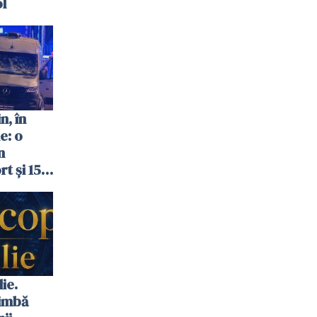
ol
n, în
e: o
n
t și 15
ie.
himbă