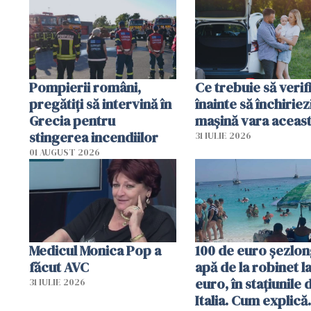
efectele, deși a plouat
în iulie
Pompierii români,
Ce trebuie să verif
pregătiţi să intervină în
înainte să închiriez
Grecia pentru
mașină vara aceas
stingerea incendiilor
31 IULIE 2026
01 AUGUST 2026
Medicul Monica Pop a
100 de euro șezlong
făcut AVC
apă de la robinet l
euro, în stațiunile 
31 IULIE 2026
Italia. Cum explică