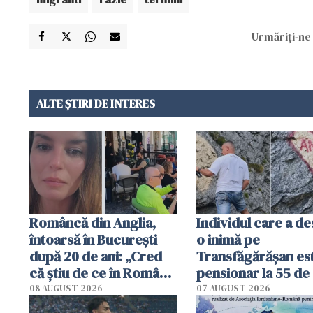
Urmăriți-ne 
ALTE ȘTIRI DE INTERES
Româncă din Anglia,
Individul care a d
întoarsă în București
o inimă pe
după 20 de ani: „Cred
Transfăgărășan es
că știu de ce în România
pensionar la 55 de 
se trăiește mai bine ca
Poliția l-a identific
08 AUGUST 2026
07 AUGUST 2026
în Anglia. E schimbat"