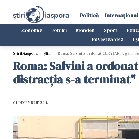
Politică
Internațional
Economie
Joburi
Monden
Sport
Educ
Povestea Mea
Eș
StiriDiaspora
›
Știri
›
Roma: Salvini a ordonat CURĂȚAREA gării Ter
Roma: Salvini a ordona
distracția s-a terminat"
04 DECEMBRIE 2018