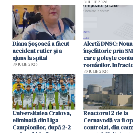
autoritățile
31 IULIE 2026
Diana Șoșoacă a făcut
Alertă DNSC: Noua
accident rutier și a
înșelătorie prin S
ajuns la spital
care golește contu
românilor. Infracto
30 IULIE 2026
folosesc numele
30 IULIE 2026
Ghișeul.ro și al Poli
Române
Universitatea Craiova,
Reactorul 2 de la
eliminată din Liga
Cernavodă va fi op
Campionilor, după 2-2
controlat, din cau