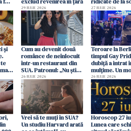
a fost
exclud revenirea în țară
ridicate de la s
29 IULIE 2026
27 IULIE 2026
 și
Cum au devenit două
Teroare la Berli
e.
românce de neînlocuit
timpul Gay Prid
 te
într-un restaurant din
dubiță a intrat î
ima
SUA. Patronul: „Nu știu
mulțime. Un mor
ce o să mă fac fără voi”
răniți
26 IULIE 2026
26 IULIE 2026
ori,
Vrei să te muți în SUA?
Horoscop 27 iul
din
Un studiu Harvard arată
Lunea care sc