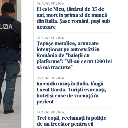
08 AUGUST 2026
El este Nicu, tânărul de 35 de
ani, mort în prima zi de muncă
din Italia. Șase români, puși sub
acuzare
07 AUGUST 2026
Țepușe metalice, aruncate
intenționat pe autostrăzi în
România de "baieții cu
platforme": "Mi-au cerut 1200 lei
să mă tracteze"
08 AUGUST 2026
Incendiu uriaș în Italia, lângă
Lacul Garda. Turiști evacuați,
hotel și case de vacanță în
pericol
07 AUGUST 2026
Trei copii, reclamați la poliție
de un trecător pentru că