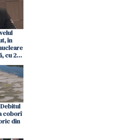
velul
t, în
nucleare
, cu 2
 trecută
Debitul
a coborî
oric din