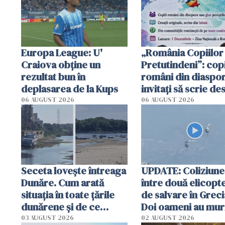
Europa League: U'
„România Copiilor
Craiova obține un
Pretutindeni”: copi
rezultat bun în
români din diaspor
deplasarea de la Kups
invitați să scrie de
România într-un v
06 AUGUST 2026
06 AUGUST 2026
special
Seceta lovește întreaga
UPDATE: Coliziune
Dunăre. Cum arată
între două elicopt
situația în toate țările
de salvare în Greci
dunărene și de ce
Doi oameni au mur
România resimte
03 AUGUST 2026
02 AUGUST 2026