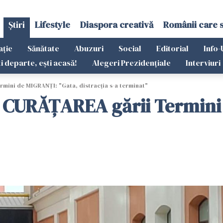
Știri
Lifestyle
Diaspora creativă
Românii care 
ație
Sănătate
Abuzuri
Social
Editorial
Info-
ti departe, ești acasă!
Alegeri Prezidențiale
Interviuri
mini de MIGRANȚI: "Gata, distracția s-a terminat"
t CURĂȚAREA gării Termini