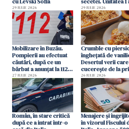
cu Levski Sofia
secetei. Unitatea 1 
deja oprită
29 IULIE 2026
29 IULIE 2026
Mobilizare în Buzău.
Crumble cu piersici
Pompierii au efectuat
înghețată de vanili
căutări, după ce un
Desertul verii care
bărbat a anunțat la 112
cucerește de la pr
că a văzut un obiect
lingură
27 IULIE 2026
26 IULIE 2026
luminos
Român, în stare critică
Menajere și îngrijit
după ce a intrat într-o
în vizorul Fiscului 