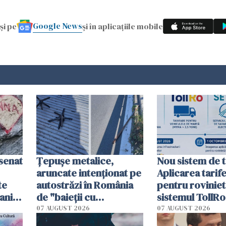
Google News
și pe
și în aplicațiile mobile
esenat
Țepușe metalice,
Nou sistem de t
aruncate intenționat pe
Aplicarea tarif
te
autostrăzi în România
pentru roviniet
ani.
de "baieții cu
sistemul TollRo
at
platforme": "Mi-au
începe la 1 oct
07 AUGUST 2026
07 AUGUST 2026
cerut 1200 lei să mă