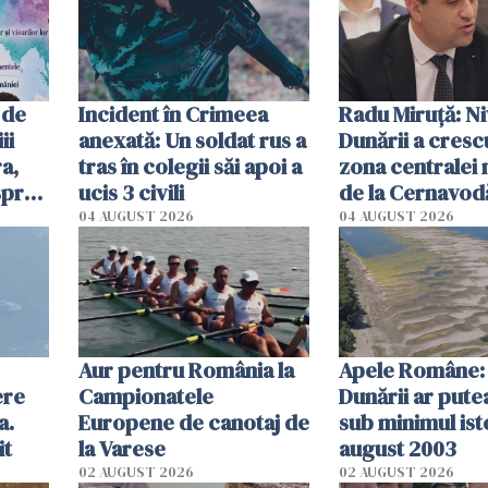
tracteze"
 de
Incident în Crimeea
Radu Miruţă: Ni
ii
anexată: Un soldat rus a
Dunării a crescu
a,
tras în colegii săi apoi a
zona centralei 
spre
ucis 3 civili
de la Cernavodă
olum
cm faţă de ziua
04 AUGUST 2026
04 AUGUST 2026
Aur pentru România la
Apele Române: 
ere
Campionatele
Dunării ar pute
a.
Europene de canotaj de
sub minimul ist
it
la Varese
august 2003
02 AUGUST 2026
02 AUGUST 2026