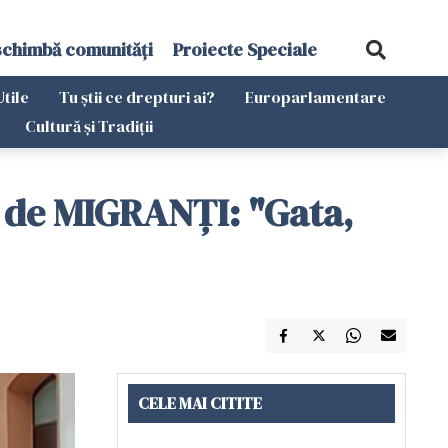
schimbă comunități
Proiecte Speciale
Utile
Tu știi ce drepturi ai?
Europarlamentare
Cultură și Tradiții
 de MIGRANȚI: "Gata,
CELE MAI CITITE