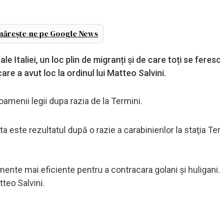
ărește-ne pe Google News
 Italiei, un loc plin de migranți și de care toți se feres
care a avut loc la ordinul lui Matteo Salvini.
 oamenii legii dupa razia de la Termini.
 este rezultatul după o razie a carabinierilor la staţia Te
ente mai eficiente pentru a contracara golani şi huligani.
tteo Salvini.