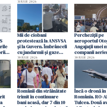
planul roșu de
31 IULIE 2026
intervenție
Mii de ciobani
Percheziții pe
MS
protestează la ANSVSA
aeroportul Oto
rile
și la Guvern. Îmbrânceli
Angajații unei 
rii
cu jandarmii și gaze
companii aerie
lacrimogene
parfumuri, ceas
30 IULIE 2026
30 IULIE 2026
ției
mâncarea desti
vânzării
Românii din străinătate
Încă o dronă în
rit
trimit în continuare
România. RO-A
za
bani acasă, dar 7 din 10
Tulcea. Două a