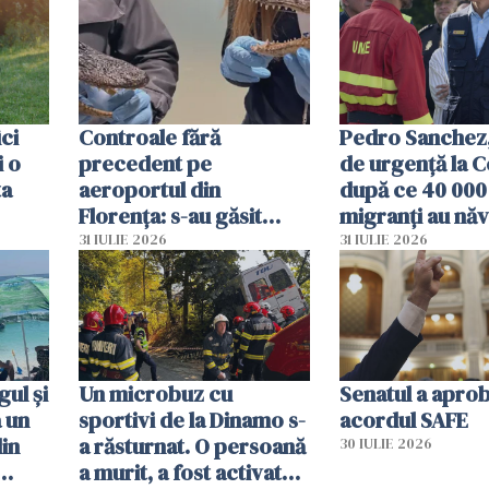
ici
Controale fără
Pedro Sanchez, 
i o
precedent pe
de urgență la C
ta
aeroportul din
după ce 40 000
Florența: s-au găsit
migranți au năv
capete de aligator și o
teritoriul spani
31 IULIE 2026
31 IULIE 2026
sumă imensă de bani
mobiliza toate
resursele"
ul și
Un microbuz cu
Senatul a apro
a un
sportivi de la Dinamo s-
acordul SAFE
din
a răsturnat. O persoană
30 IULIE 2026
a murit, a fost activat