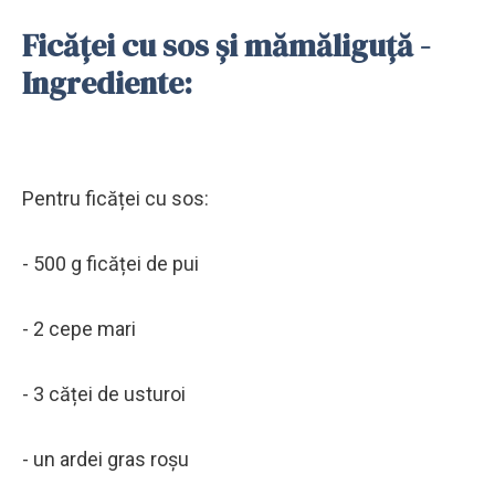
Ficăței cu sos și mămăliguță -
Ingrediente:
Pentru ficăței cu sos:
- 500 g ficăței de pui
- 2 cepe mari
- 3 căței de usturoi
- un ardei gras roșu