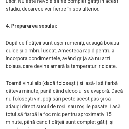
ușor. Nu este nevoie să fie complet gătiți în acest
stadiu, deoarece vor fierbe în sos ulterior.
4. Prepararea sosului:
După ce ficățeii sunt ușor rumeniți, adaugă boiaua
dulce și cimbrul uscat. Amestecă rapid pentru a
încorpora condimentele, având grijă să nu arzi
boiaua, care devine amară la temperaturi ridicate.
Toarnă vinul alb (dacă folosești) și lasă-l să fiarbă
câteva minute, până când alcoolul se evaporă. Dacă
nu folosești vin, poți sări peste acest pas și să
adaugi direct sucul de roșii sau roșiile pasate. Lasă
totul să fiarbă la foc mic pentru aproximativ 15
minute, până când ficățeii sunt complet gătiți și