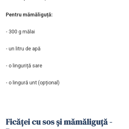
Pentru mămăliguță:
- 300 g mălai
- un litru de apă
- o linguriță sare
- o lingură unt (opțional)
Ficăței cu sos și mămăliguță -