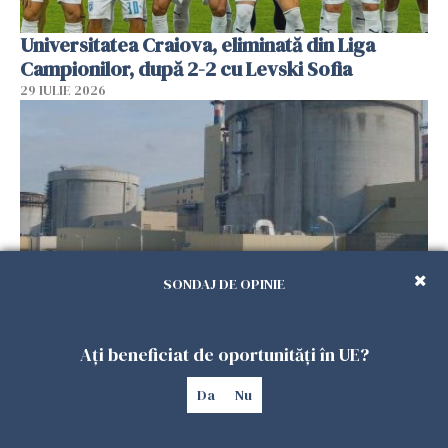
Universitatea Craiova, eliminată din Liga
Campionilor, după 2-2 cu Levski Sofia
29 IULIE 2026
SONDAJ DE OPINIE
Reactorul 2 de la Cernavodă va fi oprit
Ați beneficiat de oportunități în UE?
controlat, din cauza secetei. Unitatea 1 a fost
deja oprită
Da
Nu
29 IULIE 2026