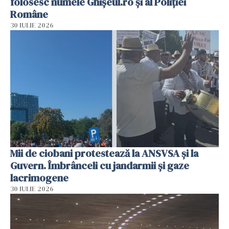
folosesc numele Ghișeul.ro și al Poliției
Române
30 IULIE 2026
Mii de ciobani protestează la ANSVSA și la
Guvern. Îmbrânceli cu jandarmii și gaze
lacrimogene
30 IULIE 2026