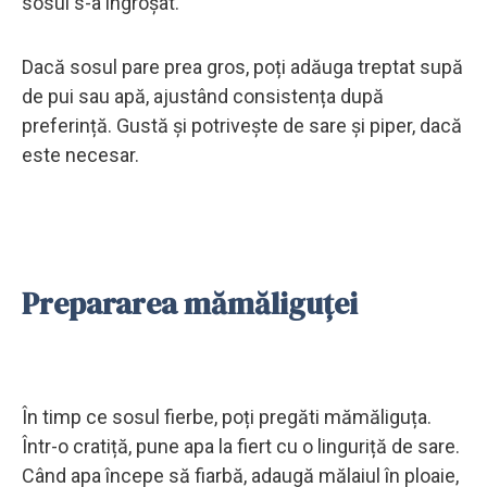
sosul s-a îngroșat.
Dacă sosul pare prea gros, poți adăuga treptat supă
de pui sau apă, ajustând consistența după
preferință. Gustă și potrivește de sare și piper, dacă
este necesar.
Prepararea mămăliguței
În timp ce sosul fierbe, poți pregăti mămăliguța.
Într-o cratiță, pune apa la fiert cu o linguriță de sare.
Când apa începe să fiarbă, adaugă mălaiul în ploaie,