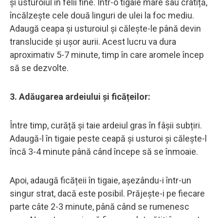
și usturoiul în felii fine. Într-o tigaie mare sau cratiță,
încălzește cele două linguri de ulei la foc mediu.
Adaugă ceapa și usturoiul și călește-le până devin
translucide și ușor aurii. Acest lucru va dura
aproximativ 5-7 minute, timp în care aromele încep
să se dezvolte.
3. Adăugarea ardeiului și ficățeilor:
Între timp, curăță și taie ardeiul gras în fâșii subțiri.
Adaugă-l în tigaie peste ceapă și usturoi și călește-l
încă 3-4 minute până când începe să se înmoaie.
Apoi, adaugă ficățeii în tigaie, așezându-i într-un
singur strat, dacă este posibil. Prăjește-i pe fiecare
parte câte 2-3 minute, până când se rumenesc