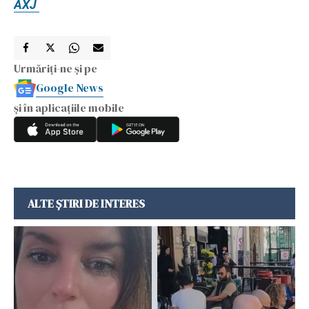
AXJ
Urmăriți-ne și pe
Google News
și în aplicațiile mobile
ALTE ȘTIRI DE INTERES