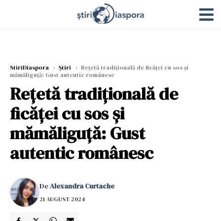
StiriDiaspora
›
Știri
›
Rețetă tradițională de ficăței cu sos și
mămăliguță: Gust autentic românesc
Rețetă tradițională de
ficăței cu sos și
mămăliguță: Gust
autentic românesc
De
Alexandra Curtache
21 AUGUST 2024