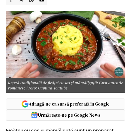
Rețetă tradițională de ficăței cu sos și mămăliguță: Gust autentic
românesc / Foto: Captura Youtube
Adaugă-ne ca sursă preferată în Google
Urmărește-ne pe Google News
Ficățeii cu sos și mămăliguță sunt un preparat