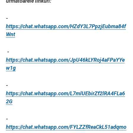
următoarele linkuri:
-
https://chat.whatsapp.com/HZdY3L7PpzjEubma84f
Wnt
-
https://chat.whatsapp.com/JpU46kLYRoj4aFPaYYe
w1g
-
https://chat.whatsapp.com/L7mlUEbirZf2lRA4FLa6
2G
-
https://chat.whatsapp.com/FYLZZfReaCkL51adqmo