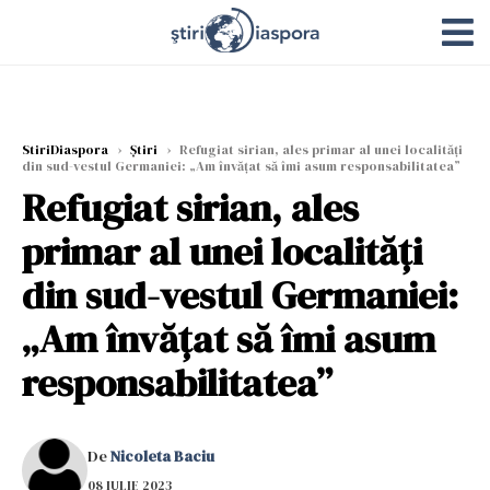
StiriDiaspora
›
Știri
›
Refugiat sirian, ales primar al unei localităţi
din sud-vestul Germaniei: „Am învățat să îmi asum responsabilitatea”
Refugiat sirian, ales
primar al unei localităţi
din sud-vestul Germaniei:
„Am învățat să îmi asum
responsabilitatea”
De
Nicoleta Baciu
08 IULIE 2023