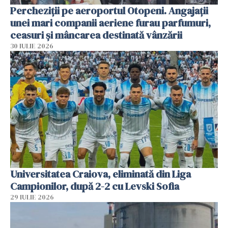
Percheziții pe aeroportul Otopeni. Angajații
unei mari companii aeriene furau parfumuri,
ceasuri și mâncarea destinată vânzării
30 IULIE 2026
Universitatea Craiova, eliminată din Liga
Campionilor, după 2-2 cu Levski Sofia
29 IULIE 2026