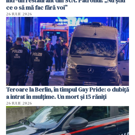
într-un restaurant din SUA. Patronul: „Nu știu
ce o să mă fac fără voi”
26 IULIE 2026
Teroare la Berlin, în timpul Gay Pride: o dubiță
a intrat în mulțime. Un mort și 15 răniți
26 IULIE 2026