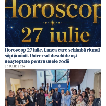
Horoscop 27 iulie. Lunea care schimbă ritmul
săptămânii. Universul deschide uși
neașteptate pentru unele zodii
26 IULIE 2026