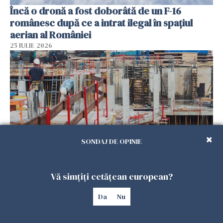
Încă o dronă a fost doborâtă de un F-16
românesc după ce a intrat ilegal în spațiul
aerian al României
25 IULIE 2026
SONDAJ DE OPINIE
Se caută urgent români pentru șantiere din
Vă simțiți cetățean european?
Marea Britanie. Salarii de până la 29 de lire pe
oră
Da
Nu
25 IULIE 2026