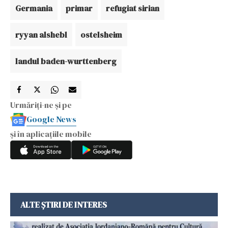
Germania
primar
refugiat sirian
ryyan alshebl
ostelsheim
landul baden-wurttenberg
Urmăriți-ne și pe
Google News
și în aplicațiile mobile
ALTE ȘTIRI DE INTERES