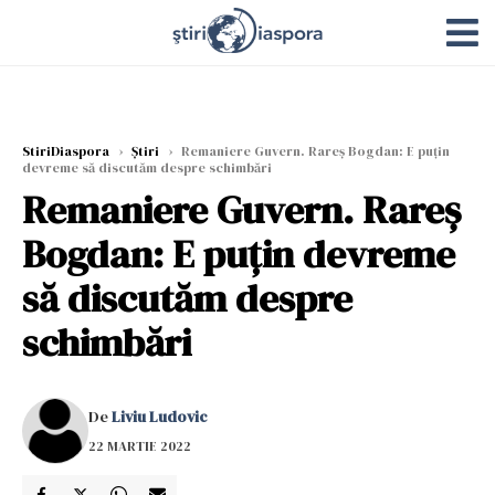
StiriDiaspora
›
Știri
›
Remaniere Guvern. Rareş Bogdan: E puţin
devreme să discutăm despre schimbări
Remaniere Guvern. Rareş
Bogdan: E puţin devreme
să discutăm despre
schimbări
De
Liviu Ludovic
22 MARTIE 2022