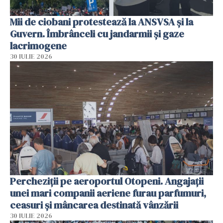
Mii de ciobani protestează la ANSVSA și la
Guvern. Îmbrânceli cu jandarmii și gaze
lacrimogene
30 IULIE 2026
Percheziții pe aeroportul Otopeni. Angajații
unei mari companii aeriene furau parfumuri,
ceasuri și mâncarea destinată vânzării
30 IULIE 2026