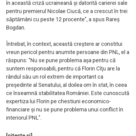
în această criză ucraineană şi datorită carierei sale
pentru premierul Nicolae Ciucă, ce a crescut în trei
săptămâni cu peste 12 procente", a spus Rareş
Bogdan.
Întrebat, în context, această creştere ar constitui
vreun pericol pentru anumite persoane din PNL, el a
răspuns: "Nu se pune problema aşa pentru că
suntem responsabili, pentru că Florin Cîţu are la
rândul său un rol extrem de important ca
preşedinte al Senatului, al doilea om în stat, în ceea
ce înseamnă stabilitatea României. Este cunoscută
expertiza lui Florin pe chestiuni economico-
financiare şi nu se pune problema unui conflict în
interiorul PNL".
[citeste si]