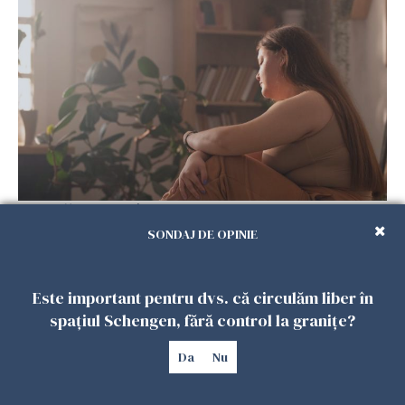
Vrei să te muți în SUA? Un studiu Harvard
arată ce se întâmplă cu sănătatea multor
SONDAJ DE OPINIE
imigranți
26 IULIE 2026
Este important pentru dvs. că circulăm liber în
spațiul Schengen, fără control la granițe?
Da
Nu