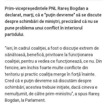
Prim-vicepreşedintele PNL Rareş Bogdan a
declarat, marţi, că e "puţin devreme" să se discute
despre schimbări de miniştri, precizând că nu se
pune problema unui conflict în interiorul
partidului.
"Ieri, în cadrul coaliţiei, a fost o discuţie extrem de
sănătoasă, benefică, privitoare la funcţionarea
coaliţiei, pentru a vedea ce funcţionează, ce nu. Din
fericire, am închis foarte multe conflicte din
teritoriu şi practic coaliţia merge în forţă înainte.
Cred că e puţin devreme să discutăm despre
schimbări, acestea trebuie iniţiate, dacă cineva e
nemulţumit, de către prim-ministru", a spus Rareş
Bogdan, la Parlament.