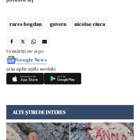
rares bogdan
guvern
nicolae ciuca
Urmăriți-ne și pe
Google News
și în aplicațiile mobile
ALTE ȘTIRI DE INTERES