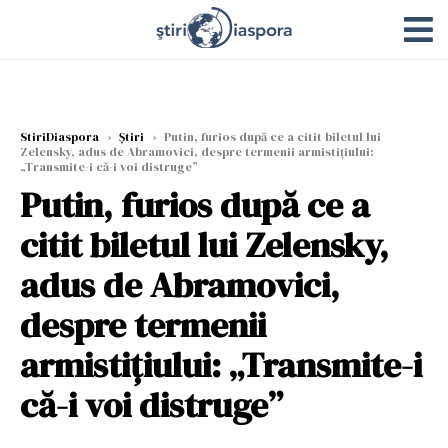
StiriDiaspora
›
Știri
›
Putin, furios după ce a citit biletul lui
Zelensky, adus de Abramovici, despre termenii armistițiului:
„Transmite-i că-i voi distruge”
Putin, furios după ce a
citit biletul lui Zelensky,
adus de Abramovici,
despre termenii
armistițiului: „Transmite-i
că-i voi distruge”