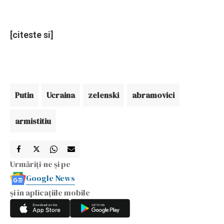
[citeste si]
Putin
Ucraina
zelenski
abramovici
armistitiu
Urmăriți-ne și pe
Google News
și în aplicațiile mobile