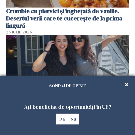
Crumble cu piersici și înghețată de vanilie.
Desertul verii care te cucerește de la prima
lingură
26 IULIE 2026
SONDAJ DE OPINIE
Ați beneficiat de oportunități în UE?
Cum au devenit două românce de neînlocuit
într-un restaurant din SUA. Patronul: „Nu știu
Da
Nu
ce o să mă fac fără voi”
26 IULIE 2026