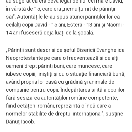
au sugerat că era ceva legat de fiul cel mare David,
în vârstă de 15, care era „nemulțumit de părinții
săi”. Autoritățile le-au spus atunci părinților lor că
ceilalți copii David - 15 ani, Estera - 13 ani și Naomi -
14 ani fuseseră deja luați de la școală.
„Părinții sunt descriși de șeful Bisericii Evanghelice
Neoprotestante pe care o frecventează și de alți
oameni drept părinți buni, care muncesc, care
iubesc copiii, liniștiți și cu o situație financiară bună,
având propria lor casă cu grădină și animale de
companie pentru copii. Îndepărtarea silită a copiilor
fără sesizarea autorităților române competente,
fiind cetățeni români, reprezintă o încălcare a
normelor stabilite de dreptul internațional”, susține
Dănuț Iacob.