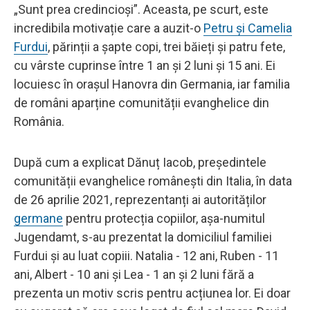
„Sunt prea credincioși”. Aceasta, pe scurt, este
incredibila motivație care a auzit-o
Petru și Camelia
Furdui
, părinții a șapte copi, trei băieți și patru fete,
cu vârste cuprinse între 1 an și 2 luni și 15 ani. Ei
locuiesc în orașul Hanovra din Germania, iar familia
de români aparține comunității evanghelice din
România.
După cum a explicat Dănuț Iacob, președintele
comunității evanghelice românești din Italia, în data
de 26 aprilie 2021, reprezentanți ai autorităților
germane
pentru protecția copiilor, așa-numitul
Jugendamt, s-au prezentat la domiciliul familiei
Furdui și au luat copiii. Natalia - 12 ani, Ruben - 11
ani, Albert - 10 ani și Lea - 1 an și 2 luni fără a
prezenta un motiv scris pentru acțiunea lor. Ei doar