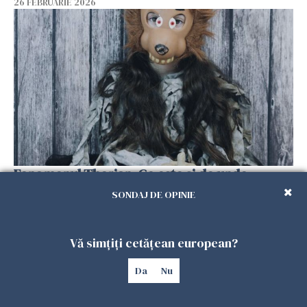
26 FEBRUARIE 2026
Fenomenul Therian. Ce este și de unde
provine.
SONDAJ DE OPINIE
25 FEBRUARIE 2026
Vă simțiți cetățean european?
Da
Nu