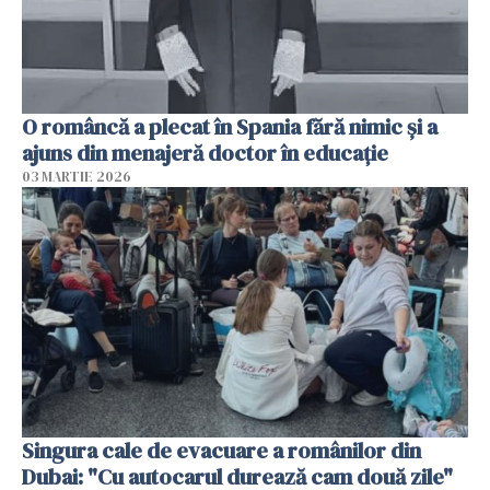
O româncă a plecat în Spania fără nimic și a
ajuns din menajeră doctor în educație
03 MARTIE 2026
Singura cale de evacuare a românilor din
Dubai: "Cu autocarul durează cam două zile"