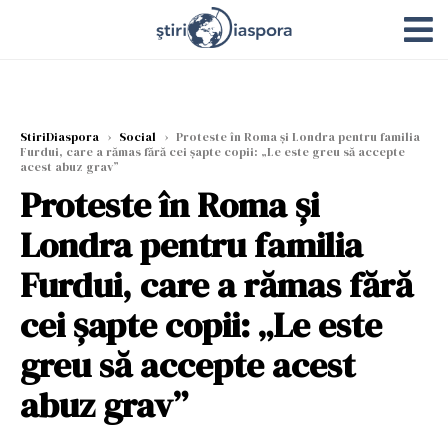
StiriDiaspora
›
Social
›
Proteste în Roma și Londra pentru familia
Furdui, care a rămas fără cei șapte copii: „Le este greu să accepte
acest abuz grav”
Proteste în Roma și
Londra pentru familia
Furdui, care a rămas fără
cei șapte copii: „Le este
greu să accepte acest
abuz grav”