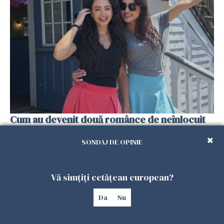
Cum au devenit două românce de neînlocuit
într-un restaurant din SUA. Patronul: „Nu știu
ce o să mă fac fără voi”
SONDAJ DE OPINIE
26 IULIE 2026
Vă simțiți cetățean european?
Da
Nu