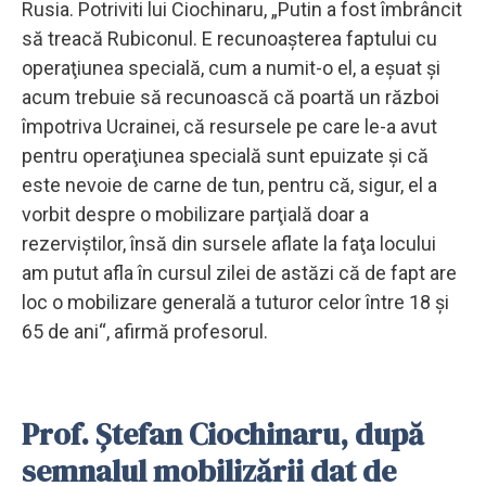
Rusia. Potriviti lui Ciochinaru, „Putin a fost îmbrâncit
să treacă Rubiconul. E recunoaşterea faptului cu
operaţiunea specială, cum a numit-o el, a eşuat şi
acum trebuie să recunoască că poartă un război
împotriva Ucrainei, că resursele pe care le-a avut
pentru operaţiunea specială sunt epuizate şi că
este nevoie de carne de tun, pentru că, sigur, el a
vorbit despre o mobilizare parţială doar a
rezerviştilor, însă din sursele aflate la faţa locului
am putut afla în cursul zilei de astăzi că de fapt are
loc o mobilizare generală a tuturor celor între 18 şi
65 de ani“, afirmă profesorul.
Prof. Ștefan Ciochinaru, după
semnalul mobilizării dat de