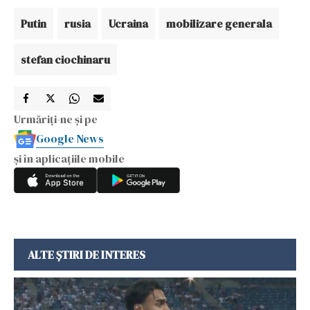
Putin
rusia
Ucraina
mobilizare generala
stefan ciochinaru
Urmăriți-ne și pe
Google News
și în aplicațiile mobile
ALTE ȘTIRI DE INTERES