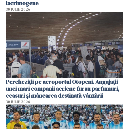
lacrimogene
30 IULIE 2026
Percheziții pe aeroportul Otopeni. Angajații
unei mari companii aeriene furau parfumuri,
ceasuri și mâncarea destinată vânzării
30 IULIE 2026