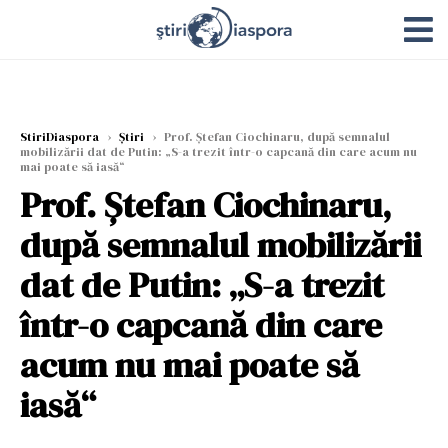
StiriDiaspora
›
Știri
›
Prof. Ștefan Ciochinaru, după semnalul
mobilizării dat de Putin: „S-a trezit într-o capcană din care acum nu
mai poate să iasă“
Prof. Ștefan Ciochinaru,
după semnalul mobilizării
dat de Putin: „S-a trezit
într-o capcană din care
acum nu mai poate să
iasă“